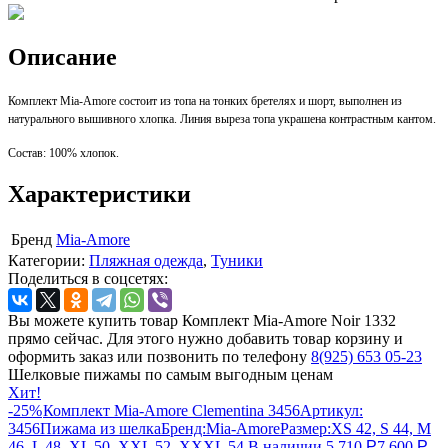
Описание
Комплект Mia-Amore состоит из топа на тонких бретелях и шорт, выполнен из
натурального вышивного хлопка. Линия выреза топа украшена контрастным кантом.
Состав: 100% хлопок.
Характеристики
Бренд
Mia-Amore
Категории:
Пляжная одежда
,
Туники
Поделиться в соцсетях:
Вы можете купить товар Комплект Mia-Amore Noir 1332
прямо сейчас. Для этого нужно добавить товар корзину и
оформить заказ или позвонить по телефону
8(925) 653 05-23
Шелковые пижамы по самым выгодным ценам
Хит!
-25%
Комплект Mia-Amore Clementina 3456
Артикул:
3456
Пижама из шелка
Бренд:
Mia-Amore
Размер:
XS 42, S 44, M
46, L 48, XL 50, XXL 52, XXXL 54
В наличии
5 710
Р
7 600
Р