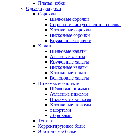
Платья, юбки
Одежда для дома
Сорочки
Шелковые сорочки
Сорочки из искусственного шелка
Хлопковые сорочки
Вискозные сорочки
Кружевные сорочки
Халаты
Шелковые халаты
Атласные халаты
Кружевные халаты
Вискозные халаты
Хлопковые халаты
Велюровые халаты
Пижамы, комплекты
Шёлковые пижамы
Атласные пижамы
Пижамы из вискозы
Хлопковые пижамы
с шортами
с брюками
Туники
Корректирующее белье
Эротическое белье