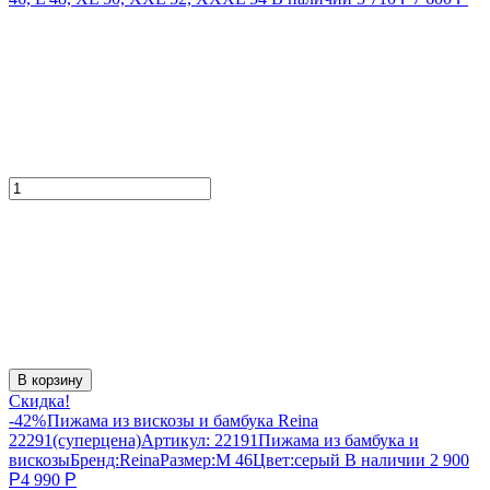
В корзину
Скидка!
-42%
Пижама из вискозы и бамбука Reina
22291(суперцена)
Артикул:
22191
Пижама из бамбука и
вискозы
Бренд:
Reina
Размер:
M 46
Цвет:
серый
В наличии
2 900
Р
4 990
Р