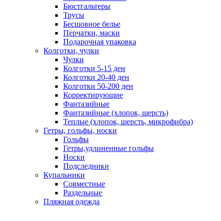
Бюстгальтеры
Трусы
Бесшовное белье
Перчатки, маски
Подарочная упаковка
Колготки, чулки
Чулки
Колготки 5-15 ден
Колготки 20-40 ден
Колготки 50-200 ден
Корректирующие
Фантазийные
Фантазийные (хлопок, шерсть)
Теплые (хлопок, шерсть, микрофибра)
Гетры, гольфы, носки
Гольфы
Гетры,удлиненные гольфы
Носки
Подследники
Купальники
Совместные
Раздельные
Пляжная одежда