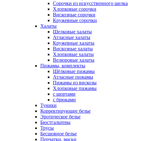
Сорочки из искусственного шелка
Хлопковые сорочки
Вискозные сорочки
Кружевные сорочки
Халаты
Шелковые халаты
Атласные халаты
Кружевные халаты
Вискозные халаты
Хлопковые халаты
Велюровые халаты
Пижамы, комплекты
Шёлковые пижамы
Атласные пижамы
Пижамы из вискозы
Хлопковые пижамы
с шортами
с брюками
Туники
Корректирующее белье
Эротическое белье
Бюстгальтеры
Трусы
Бесшовное белье
Перчатки, маски