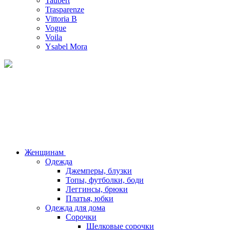
Taubert
Trasparenze
Vittoria B
Vogue
Voila
Ysabel Mora
Женщинам
Одежда
Джемперы, блузки
Топы, футболки, боди
Леггинсы, брюки
Платья, юбки
Одежда для дома
Сорочки
Шелковые сорочки