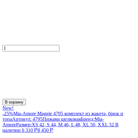
В корзину
New!
-25%
Mia-Amore Maggie 4795 комплект из жакета, брюк и
топа
Артикул:
4795
Пижама шелковая
Бренд:
Mia-
Amore
Размер:
XS 42, S 44, M 46, L 48, XL 50, XXL 52
В
наличии
6 310
Р
8 450
Р