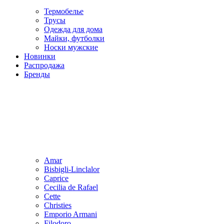
Термобелье
Трусы
Одежда для дома
Майки, футболки
Носки мужские
Новинки
Распродажа
Бренды
Amar
Bisbigli-Linclalor
Caprice
Cecilia de Rafael
Cette
Christies
Emporio Armani
Filodoro