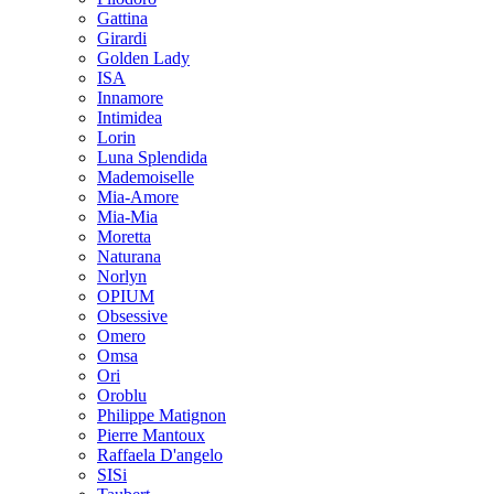
Gattina
Girardi
Golden Lady
ISA
Innamore
Intimidea
Lorin
Luna Splendida
Mademoiselle
Mia-Amore
Mia-Mia
Moretta
Naturana
Norlyn
OPIUM
Obsessive
Omero
Omsa
Ori
Oroblu
Philippe Matignon
Pierre Mantoux
Raffaela D'angelo
SISi