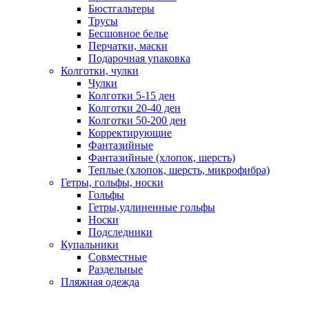
Бюстгальтеры
Трусы
Бесшовное белье
Перчатки, маски
Подарочная упаковка
Колготки, чулки
Чулки
Колготки 5-15 ден
Колготки 20-40 ден
Колготки 50-200 ден
Корректирующие
Фантазийные
Фантазийные (хлопок, шерсть)
Теплые (хлопок, шерсть, микрофибра)
Гетры, гольфы, носки
Гольфы
Гетры,удлиненные гольфы
Носки
Подследники
Купальники
Совместные
Раздельные
Пляжная одежда