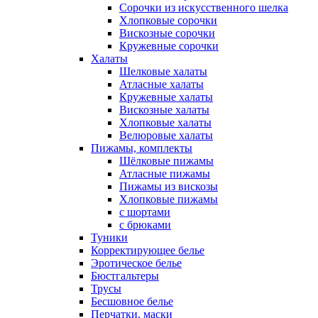
Сорочки из искусственного шелка
Хлопковые сорочки
Вискозные сорочки
Кружевные сорочки
Халаты
Шелковые халаты
Атласные халаты
Кружевные халаты
Вискозные халаты
Хлопковые халаты
Велюровые халаты
Пижамы, комплекты
Шёлковые пижамы
Атласные пижамы
Пижамы из вискозы
Хлопковые пижамы
с шортами
с брюками
Туники
Корректирующее белье
Эротическое белье
Бюстгальтеры
Трусы
Бесшовное белье
Перчатки, маски