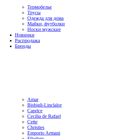
Термобелье
Трусы
Одежда для дома
Майки, футболки
Носки мужские
Новинки
Распродажа
Бренды
Amar
Bisbigli-Linclalor
Caprice
Cecilia de Rafael
Cette
Christies
Emporio Armani
Filodoro