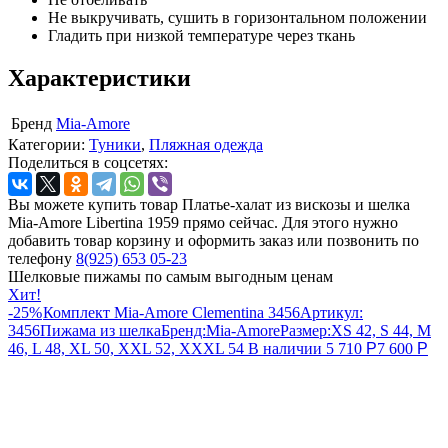
Не выкручивать, сушить в горизонтальном положении
Гладить при низкой температуре через ткань
Характеристики
Бренд
Mia-Amore
Категории:
Туники
,
Пляжная одежда
Поделиться в соцсетях:
Вы можете купить товар Платье-халат из вискозы и шелка
Mia-Amore Libertina 1959 прямо сейчас. Для этого нужно
добавить товар корзину и оформить заказ или позвонить по
телефону
8(925) 653 05-23
Шелковые пижамы по самым выгодным ценам
Хит!
-25%
Комплект Mia-Amore Clementina 3456
Артикул:
3456
Пижама из шелка
Бренд:
Mia-Amore
Размер:
XS 42, S 44, M
46, L 48, XL 50, XXL 52, XXXL 54
В наличии
5 710
Р
7 600
Р