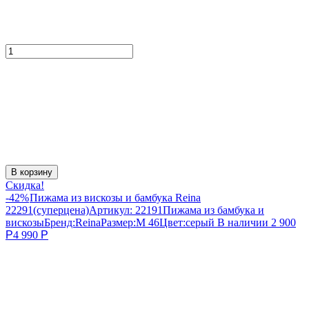
В корзину
Скидка!
-42%
Пижама из вискозы и бамбука Reina
22291(суперцена)
Артикул:
22191
Пижама из бамбука и
вискозы
Бренд:
Reina
Размер:
M 46
Цвет:
серый
В наличии
2 900
Р
4 990
Р