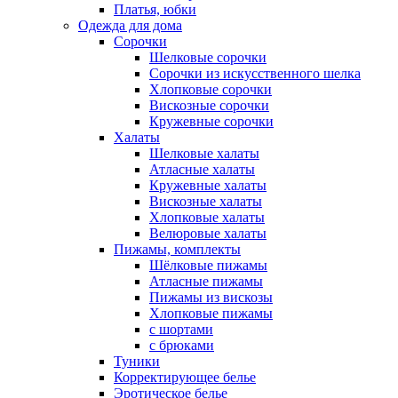
Платья, юбки
Одежда для дома
Сорочки
Шелковые сорочки
Сорочки из искусственного шелка
Хлопковые сорочки
Вискозные сорочки
Кружевные сорочки
Халаты
Шелковые халаты
Атласные халаты
Кружевные халаты
Вискозные халаты
Хлопковые халаты
Велюровые халаты
Пижамы, комплекты
Шёлковые пижамы
Атласные пижамы
Пижамы из вискозы
Хлопковые пижамы
с шортами
с брюками
Туники
Корректирующее белье
Эротическое белье