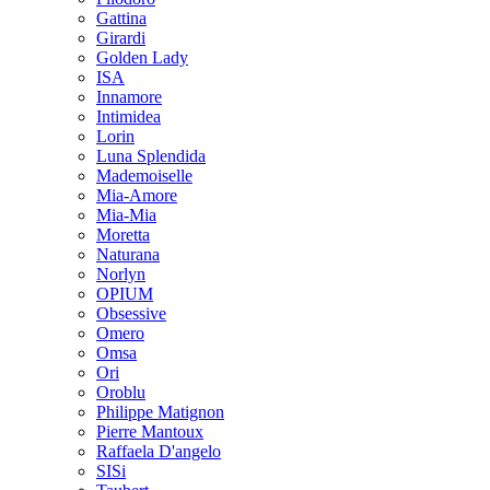
Gattina
Girardi
Golden Lady
ISA
Innamore
Intimidea
Lorin
Luna Splendida
Mademoiselle
Mia-Amore
Mia-Mia
Moretta
Naturana
Norlyn
OPIUM
Obsessive
Omero
Omsa
Ori
Oroblu
Philippe Matignon
Pierre Mantoux
Raffaela D'angelo
SISi