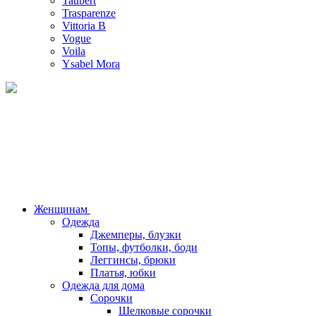
Taubert
Trasparenze
Vittoria B
Vogue
Voila
Ysabel Mora
Женщинам
Одежда
Джемперы, блузки
Топы, футболки, боди
Леггинсы, брюки
Платья, юбки
Одежда для дома
Сорочки
Шелковые сорочки