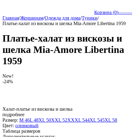
Корзина (
0
)
---------
Главная
/
Женщинам
/
Одежда для дома
/
Туники
/
Платье-халат из вискозы и шелка Mia-Amore Libertina 1959
Платье-халат из вискозы и
шелка Mia-Amore Libertina
1959
New!
-24%
Халат-платье из вискозы и шелка
подробнее
Размер:
M 46
L 48
XL 50
XXL 52
XXXL 54
4XL 54
5XL 58
Цвет:
оливковый
Таблица размеров
Дополнительные услуги: