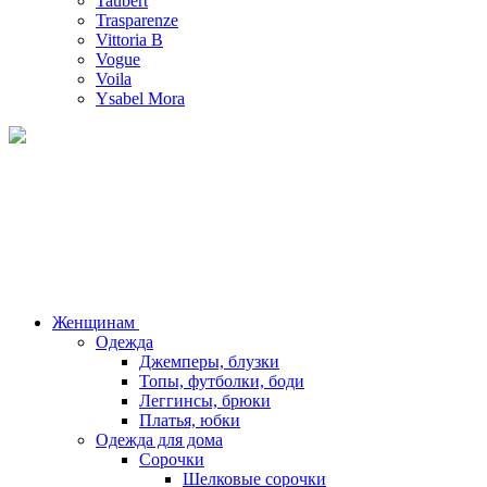
Taubert
Trasparenze
Vittoria B
Vogue
Voila
Ysabel Mora
Женщинам
Одежда
Джемперы, блузки
Топы, футболки, боди
Леггинсы, брюки
Платья, юбки
Одежда для дома
Сорочки
Шелковые сорочки