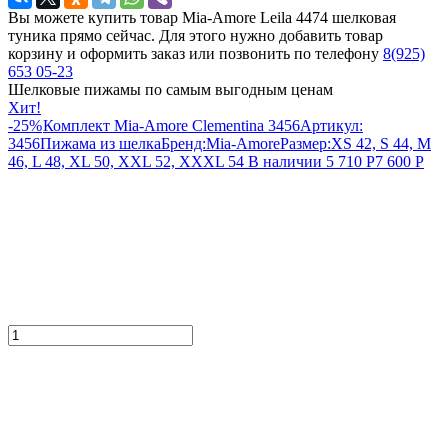
Вы можете купить товар Mia-Amore Leila 4474 шелковая
туника прямо сейчас. Для этого нужно добавить товар
корзину и оформить заказ или позвонить по телефону
8(925)
653 05-23
Шелковые пижамы по самым выгодным ценам
Хит!
-25%
Комплект Mia-Amore Clementina 3456
Артикул:
3456
Пижама из шелка
Бренд:
Mia-Amore
Размер:
XS 42, S 44, M
46, L 48, XL 50, XXL 52, XXXL 54
В наличии
5 710
Р
7 600
Р