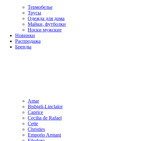
Термобелье
Трусы
Одежда для дома
Майки, футболки
Носки мужские
Новинки
Распродажа
Бренды
Amar
Bisbigli-Linclalor
Caprice
Cecilia de Rafael
Cette
Christies
Emporio Armani
Filodoro