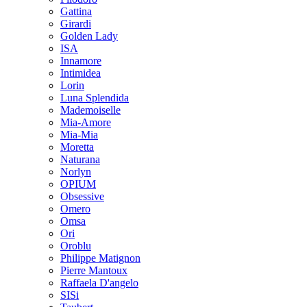
Gattina
Girardi
Golden Lady
ISA
Innamore
Intimidea
Lorin
Luna Splendida
Mademoiselle
Mia-Amore
Mia-Mia
Moretta
Naturana
Norlyn
OPIUM
Obsessive
Omero
Omsa
Ori
Oroblu
Philippe Matignon
Pierre Mantoux
Raffaela D'angelo
SISi