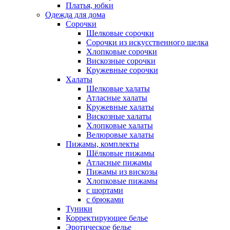
Платья, юбки
Одежда для дома
Сорочки
Шелковые сорочки
Сорочки из искусственного шелка
Хлопковые сорочки
Вискозные сорочки
Кружевные сорочки
Халаты
Шелковые халаты
Атласные халаты
Кружевные халаты
Вискозные халаты
Хлопковые халаты
Велюровые халаты
Пижамы, комплекты
Шёлковые пижамы
Атласные пижамы
Пижамы из вискозы
Хлопковые пижамы
с шортами
с брюками
Туники
Корректирующее белье
Эротическое белье