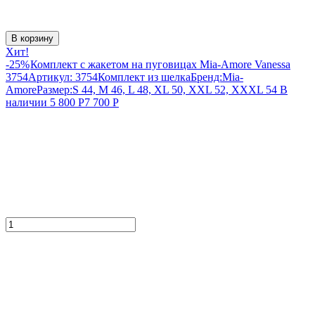
В корзину
Хит!
-25%
Комплект с жакетом на пуговицах Mia-Amore Vanessa
3754
Артикул:
3754
Комплект из шелка
Бренд:
Mia-
Amore
Размер:
S 44, M 46, L 48, XL 50, XXL 52, XXXL 54
В
наличии
5 800
Р
7 700
Р