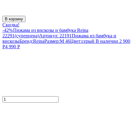
В корзину
Скидка!
-42%
Пижама из вискозы и бамбука Reina
22291(суперцена)
Артикул:
22191
Пижама из бамбука и
вискозы
Бренд:
Reina
Размер:
M 46
Цвет:
серый
В наличии
2 900
Р
4 990
Р