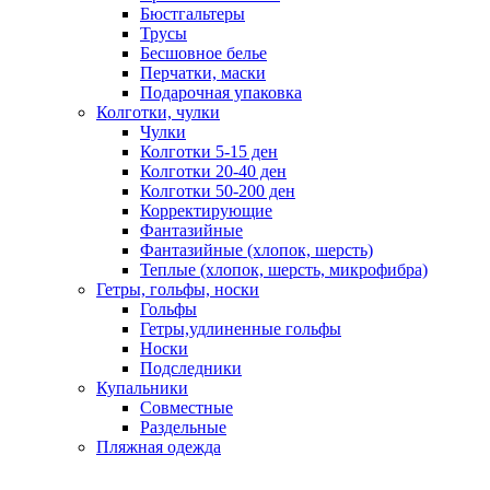
Бюстгальтеры
Трусы
Бесшовное белье
Перчатки, маски
Подарочная упаковка
Колготки, чулки
Чулки
Колготки 5-15 ден
Колготки 20-40 ден
Колготки 50-200 ден
Корректирующие
Фантазийные
Фантазийные (хлопок, шерсть)
Теплые (хлопок, шерсть, микрофибра)
Гетры, гольфы, носки
Гольфы
Гетры,удлиненные гольфы
Носки
Подследники
Купальники
Совместные
Раздельные
Пляжная одежда