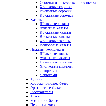
Сорочки из искусственного шелка
Хлопковые сорочки
Вискозные сорочки
Кружевные сорочки
Халаты
Шелковые халаты
Атласные халаты
Кружевные халаты
Вискозные халаты
Хлопковые халаты
Велюровые халаты
Пижамы, комплекты
Шёлковые пижамы
Атласные пижамы
Пижамы из вискозы
Хлопковые пижамы
с шортами
с брюками
Туники
Корректирующее белье
Эротическое белье
Бюстгальтеры
Трусы
Бесшовное белье
Перчатки, маски