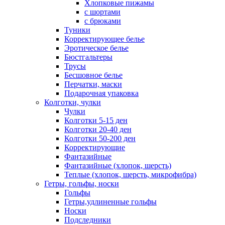
Хлопковые пижамы
с шортами
с брюками
Туники
Корректирующее белье
Эротическое белье
Бюстгальтеры
Трусы
Бесшовное белье
Перчатки, маски
Подарочная упаковка
Колготки, чулки
Чулки
Колготки 5-15 ден
Колготки 20-40 ден
Колготки 50-200 ден
Корректирующие
Фантазийные
Фантазийные (хлопок, шерсть)
Теплые (хлопок, шерсть, микрофибра)
Гетры, гольфы, носки
Гольфы
Гетры,удлиненные гольфы
Носки
Подследники