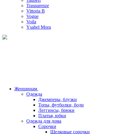
Taubert
Trasparenze
Vittoria B
Vogue
Voila
Ysabel Mora
Женщинам
Одежда
Джемперы, блузки
Топы, футболки, боди
Леггинсы, брюки
Платья, юбки
Одежда для дома
Сорочки
Шелковые сорочки