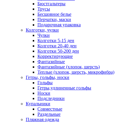
Бюстгальтеры
Трусы
Бесшовное белье
Перчатки, маски
Подарочная упаковка
Колготки, чулки
Чулки
Колготки 5-15 ден
Колготки 20-40 ден
Колготки 50-200 ден
Корректирующие
Фантазийные
Фантазийные (хлопок, шерсть)
Теплые (хлопок, шерсть, микрофибра)
Гетры, гольфы, носки
Гольфы
Гетры,удлиненные гольфы
Носки
Подследники
Купальники
Совместные
Раздельные
Пляжная одежда