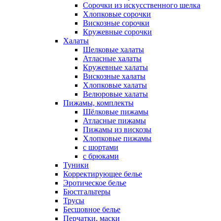
Сорочки из искусственного шелка
Хлопковые сорочки
Вискозные сорочки
Кружевные сорочки
Халаты
Шелковые халаты
Атласные халаты
Кружевные халаты
Вискозные халаты
Хлопковые халаты
Велюровые халаты
Пижамы, комплекты
Шёлковые пижамы
Атласные пижамы
Пижамы из вискозы
Хлопковые пижамы
с шортами
с брюками
Туники
Корректирующее белье
Эротическое белье
Бюстгальтеры
Трусы
Бесшовное белье
Перчатки, маски