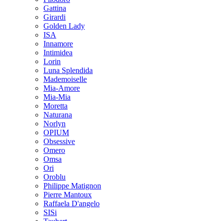
Gattina
Girardi
Golden Lady
ISA
Innamore
Intimidea
Lorin
Luna Splendida
Mademoiselle
Mia-Amore
Mia-Mia
Moretta
Naturana
Norlyn
OPIUM
Obsessive
Omero
Omsa
Ori
Oroblu
Philippe Matignon
Pierre Mantoux
Raffaela D'angelo
SISi