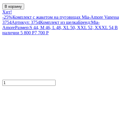
В корзину
Хит!
-25%
Комплект с жакетом на пуговицах Mia-Amore Vanessa
3754
Артикул:
3754
Комплект из шелка
Бренд:
Mia-
Amore
Размер:
S 44, M 46, L 48, XL 50, XXL 52, XXXL 54
В
наличии
5 800
Р
7 700
Р