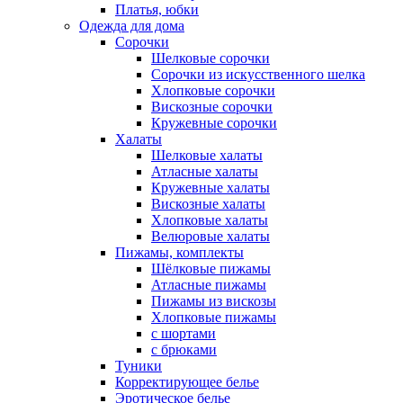
Платья, юбки
Одежда для дома
Сорочки
Шелковые сорочки
Сорочки из искусственного шелка
Хлопковые сорочки
Вискозные сорочки
Кружевные сорочки
Халаты
Шелковые халаты
Атласные халаты
Кружевные халаты
Вискозные халаты
Хлопковые халаты
Велюровые халаты
Пижамы, комплекты
Шёлковые пижамы
Атласные пижамы
Пижамы из вискозы
Хлопковые пижамы
с шортами
с брюками
Туники
Корректирующее белье
Эротическое белье