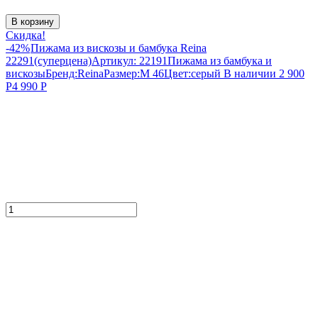
В корзину
Скидка!
-42%
Пижама из вискозы и бамбука Reina
22291(суперцена)
Артикул:
22191
Пижама из бамбука и
вискозы
Бренд:
Reina
Размер:
M 46
Цвет:
серый
В наличии
2 900
Р
4 990
Р