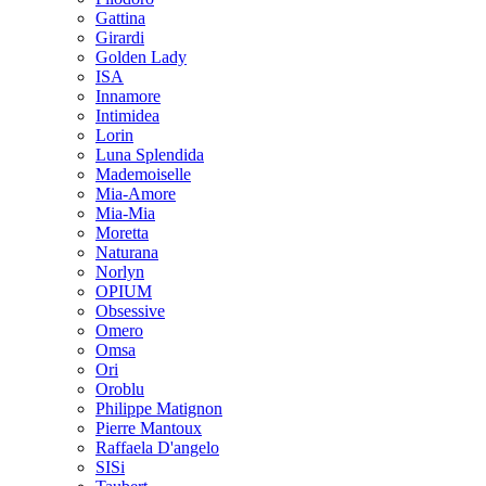
Gattina
Girardi
Golden Lady
ISA
Innamore
Intimidea
Lorin
Luna Splendida
Mademoiselle
Mia-Amore
Mia-Mia
Moretta
Naturana
Norlyn
OPIUM
Obsessive
Omero
Omsa
Ori
Oroblu
Philippe Matignon
Pierre Mantoux
Raffaela D'angelo
SISi