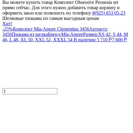
Вы можете купить товар Комплект Obsessive Peonesia set
прямо сейчас. Для этого нужно добавить товар корзину и
оформить заказ или позвонить по телефону
8(925) 653 05-23
Шелковые пижамы по самым выгодным ценам
Хит!
-25%
Комплект Mia-Amore Clementina 3456
Артикул:
3456
Пижама из шелка
Бренд:
Mia-Amore
Размер:
XS 42, S 44, M
46, L 48, XL 50, XXL 52, XXXL 54
В наличии
5 710
Р
7 600
Р