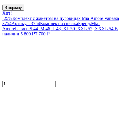
В корзину
Хит!
-25%
Комплект с жакетом на пуговицах Mia-Amore Vanessa
3754
Артикул:
3754
Комплект из шелка
Бренд:
Mia-
Amore
Размер:
S 44, M 46, L 48, XL 50, XXL 52, XXXL 54
В
наличии
5 800
Р
7 700
Р