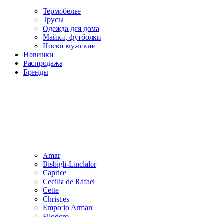
Термобелье
Трусы
Одежда для дома
Майки, футболки
Носки мужские
Новинки
Распродажа
Бренды
Amar
Bisbigli-Linclalor
Caprice
Cecilia de Rafael
Cette
Christies
Emporio Armani
Filodoro