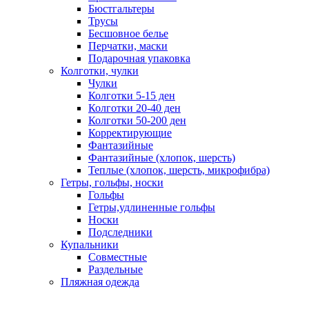
Бюстгальтеры
Трусы
Бесшовное белье
Перчатки, маски
Подарочная упаковка
Колготки, чулки
Чулки
Колготки 5-15 ден
Колготки 20-40 ден
Колготки 50-200 ден
Корректирующие
Фантазийные
Фантазийные (хлопок, шерсть)
Теплые (хлопок, шерсть, микрофибра)
Гетры, гольфы, носки
Гольфы
Гетры,удлиненные гольфы
Носки
Подследники
Купальники
Совместные
Раздельные
Пляжная одежда