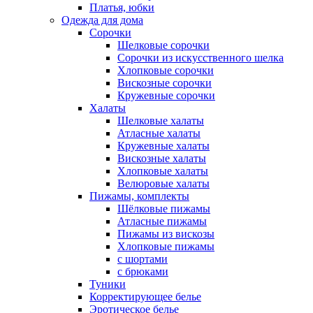
Платья, юбки
Одежда для дома
Сорочки
Шелковые сорочки
Сорочки из искусственного шелка
Хлопковые сорочки
Вискозные сорочки
Кружевные сорочки
Халаты
Шелковые халаты
Атласные халаты
Кружевные халаты
Вискозные халаты
Хлопковые халаты
Велюровые халаты
Пижамы, комплекты
Шёлковые пижамы
Атласные пижамы
Пижамы из вискозы
Хлопковые пижамы
с шортами
с брюками
Туники
Корректирующее белье
Эротическое белье