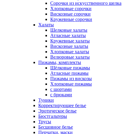
Сорочки из искусственного шелка
Хлопковые сорочки
Вискозные сорочки
Кружевные сорочки
Халаты
Шелковые халаты
Атласные халаты
Кружевные халаты
Вискозные халаты
Хлопковые халаты
Велюровые халаты
Пижамы, комплекты
Шёлковые пижамы
Атласные пижамы
Пижамы из вискозы
Хлопковые пижамы
с шортами
с брюками
Туники
Корректирующее белье
Эротическое белье
Бюстгальтеры
Трусы
Бесшовное белье
Перчатки, маски