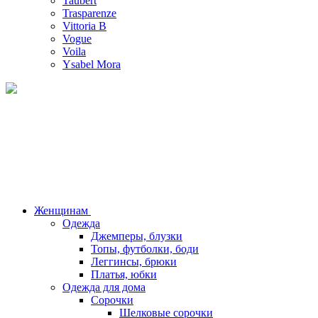
Taubert
Trasparenze
Vittoria B
Vogue
Voila
Ysabel Mora
Женщинам
Одежда
Джемперы, блузки
Топы, футболки, боди
Леггинсы, брюки
Платья, юбки
Одежда для дома
Сорочки
Шелковые сорочки