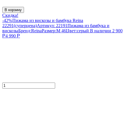
В корзину
Скидка!
-42%
Пижама из вискозы и бамбука Reina
22291(суперцена)
Артикул:
22191
Пижама из бамбука и
вискозы
Бренд:
Reina
Размер:
M 46
Цвет:
серый
В наличии
2 900
Р
4 990
Р