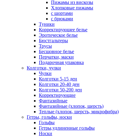
Пижамы из вискозы
Хлопковые пижамы
с шортами
с брюками
Туники
Корректирующее белье
Эротическое белье
Бюстгальтеры
Трусы
Бесшовное белье
Перчатки, маски
Подарочная упаковка
Колготки, чулки
Чулки
Колготки 5-15 ден
Колготки 20-40 ден
Колготки 50-200 ден
Корректирующие
Фантазийные
Фантазийные (хлопок, шерсть)
Теплые (хлопок, шерсть, микрофибра)
Гетры, гольфы, носки
Гольфы
Гетры,удлиненные гольфы
Носки