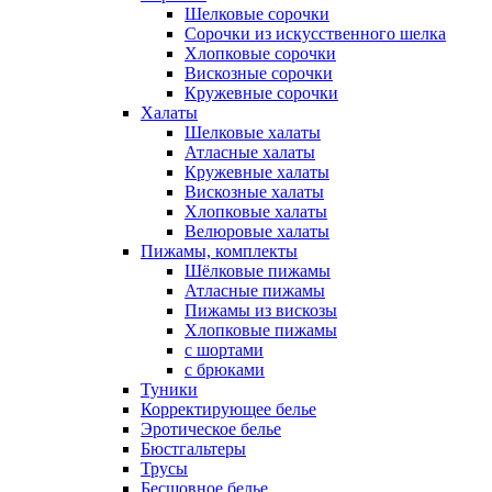
Шелковые сорочки
Сорочки из искусственного шелка
Хлопковые сорочки
Вискозные сорочки
Кружевные сорочки
Халаты
Шелковые халаты
Атласные халаты
Кружевные халаты
Вискозные халаты
Хлопковые халаты
Велюровые халаты
Пижамы, комплекты
Шёлковые пижамы
Атласные пижамы
Пижамы из вискозы
Хлопковые пижамы
с шортами
с брюками
Туники
Корректирующее белье
Эротическое белье
Бюстгальтеры
Трусы
Бесшовное белье