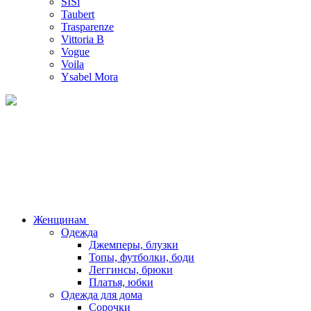
SISi
Taubert
Trasparenze
Vittoria B
Vogue
Voila
Ysabel Mora
Женщинам
Одежда
Джемперы, блузки
Топы, футболки, боди
Леггинсы, брюки
Платья, юбки
Одежда для дома
Сорочки