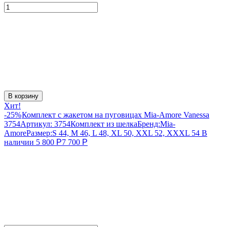
В корзину
Хит!
-25%
Комплект с жакетом на пуговицах Mia-Amore Vanessa
3754
Артикул:
3754
Комплект из шелка
Бренд:
Mia-
Amore
Размер:
S 44, M 46, L 48, XL 50, XXL 52, XXXL 54
В
наличии
5 800
Р
7 700
Р