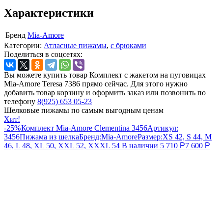
Характеристики
Бренд
Mia-Amore
Категории:
Атласные пижамы
,
с брюками
Поделиться в соцсетях:
Вы можете купить товар Комплект с жакетом на пуговицах
Mia-Amore Teresa 7386 прямо сейчас. Для этого нужно
добавить товар корзину и оформить заказ или позвонить по
телефону
8(925) 653 05-23
Шелковые пижамы по самым выгодным ценам
Хит!
-25%
Комплект Mia-Amore Clementina 3456
Артикул:
3456
Пижама из шелка
Бренд:
Mia-Amore
Размер:
XS 42, S 44, M
46, L 48, XL 50, XXL 52, XXXL 54
В наличии
5 710
Р
7 600
Р