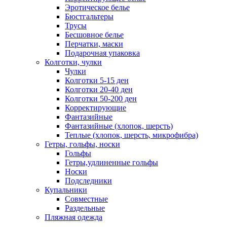
Эротическое белье
Бюстгальтеры
Трусы
Бесшовное белье
Перчатки, маски
Подарочная упаковка
Колготки, чулки
Чулки
Колготки 5-15 ден
Колготки 20-40 ден
Колготки 50-200 ден
Корректирующие
Фантазийные
Фантазийные (хлопок, шерсть)
Теплые (хлопок, шерсть, микрофибра)
Гетры, гольфы, носки
Гольфы
Гетры,удлиненные гольфы
Носки
Подследники
Купальники
Совместные
Раздельные
Пляжная одежда