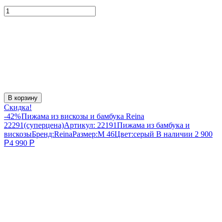
В корзину
Скидка!
-42%
Пижама из вискозы и бамбука Reina
22291(суперцена)
Артикул:
22191
Пижама из бамбука и
вискозы
Бренд:
Reina
Размер:
M 46
Цвет:
серый
В наличии
2 900
Р
4 990
Р