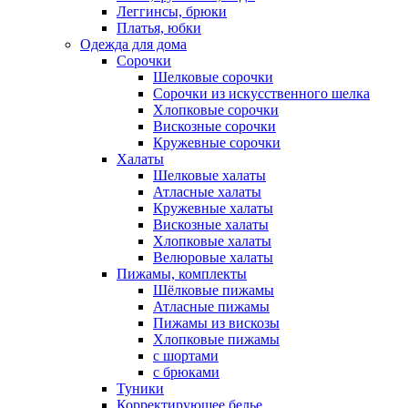
Леггинсы, брюки
Платья, юбки
Одежда для дома
Сорочки
Шелковые сорочки
Сорочки из искусственного шелка
Хлопковые сорочки
Вискозные сорочки
Кружевные сорочки
Халаты
Шелковые халаты
Атласные халаты
Кружевные халаты
Вискозные халаты
Хлопковые халаты
Велюровые халаты
Пижамы, комплекты
Шёлковые пижамы
Атласные пижамы
Пижамы из вискозы
Хлопковые пижамы
с шортами
с брюками
Туники
Корректирующее белье