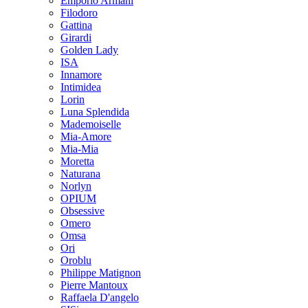
Emporio Armani
Filodoro
Gattina
Girardi
Golden Lady
ISA
Innamore
Intimidea
Lorin
Luna Splendida
Mademoiselle
Mia-Amore
Mia-Mia
Moretta
Naturana
Norlyn
OPIUM
Obsessive
Omero
Omsa
Ori
Oroblu
Philippe Matignon
Pierre Mantoux
Raffaela D'angelo