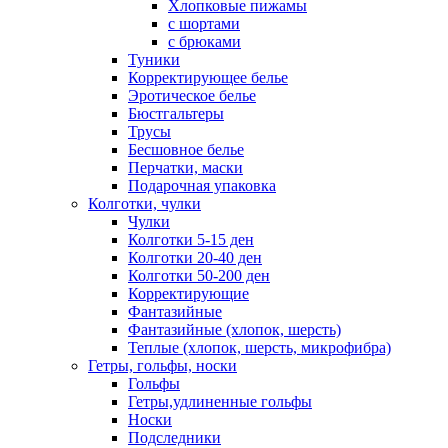
Хлопковые пижамы
с шортами
с брюками
Туники
Корректирующее белье
Эротическое белье
Бюстгальтеры
Трусы
Бесшовное белье
Перчатки, маски
Подарочная упаковка
Колготки, чулки
Чулки
Колготки 5-15 ден
Колготки 20-40 ден
Колготки 50-200 ден
Корректирующие
Фантазийные
Фантазийные (хлопок, шерсть)
Теплые (хлопок, шерсть, микрофибра)
Гетры, гольфы, носки
Гольфы
Гетры,удлиненные гольфы
Носки
Подследники