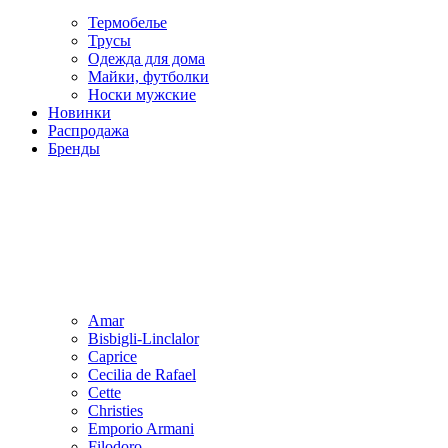
Термобелье
Трусы
Одежда для дома
Майки, футболки
Носки мужские
Новинки
Распродажа
Бренды
Amar
Bisbigli-Linclalor
Caprice
Cecilia de Rafael
Cette
Christies
Emporio Armani
Filodoro