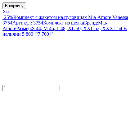
В корзину
Хит!
-25%
Комплект с жакетом на пуговицах Mia-Amore Vanessa
3754
Артикул:
3754
Комплект из шелка
Бренд:
Mia-
Amore
Размер:
S 44, M 46, L 48, XL 50, XXL 52, XXXL 54
В
наличии
5 800
Р
7 700
Р