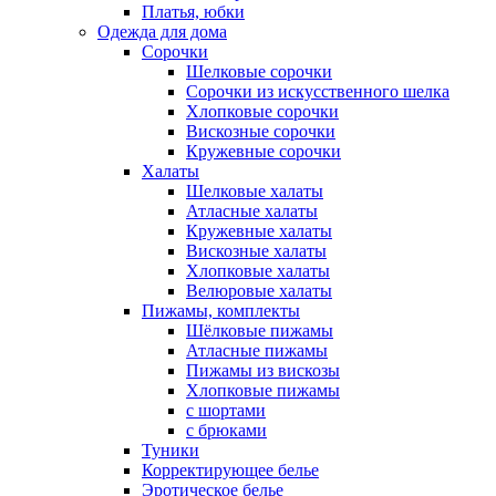
Платья, юбки
Одежда для дома
Сорочки
Шелковые сорочки
Сорочки из искусственного шелка
Хлопковые сорочки
Вискозные сорочки
Кружевные сорочки
Халаты
Шелковые халаты
Атласные халаты
Кружевные халаты
Вискозные халаты
Хлопковые халаты
Велюровые халаты
Пижамы, комплекты
Шёлковые пижамы
Атласные пижамы
Пижамы из вискозы
Хлопковые пижамы
с шортами
с брюками
Туники
Корректирующее белье
Эротическое белье