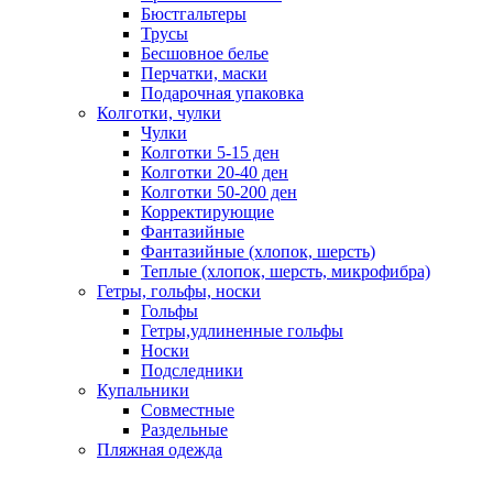
Бюстгальтеры
Трусы
Бесшовное белье
Перчатки, маски
Подарочная упаковка
Колготки, чулки
Чулки
Колготки 5-15 ден
Колготки 20-40 ден
Колготки 50-200 ден
Корректирующие
Фантазийные
Фантазийные (хлопок, шерсть)
Теплые (хлопок, шерсть, микрофибра)
Гетры, гольфы, носки
Гольфы
Гетры,удлиненные гольфы
Носки
Подследники
Купальники
Совместные
Раздельные
Пляжная одежда