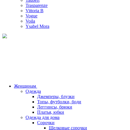
Taubert
Trasparenze
Vittoria B
Vogue
Voila
Ysabel Mora
Женщинам
Одежда
Джемперы, блузки
Топы, футболки, боди
Леггинсы, брюки
Платья, юбки
Одежда для дома
Сорочки
Шелковые сорочки