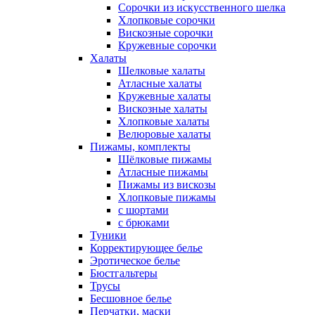
Сорочки из искусственного шелка
Хлопковые сорочки
Вискозные сорочки
Кружевные сорочки
Халаты
Шелковые халаты
Атласные халаты
Кружевные халаты
Вискозные халаты
Хлопковые халаты
Велюровые халаты
Пижамы, комплекты
Шёлковые пижамы
Атласные пижамы
Пижамы из вискозы
Хлопковые пижамы
с шортами
с брюками
Туники
Корректирующее белье
Эротическое белье
Бюстгальтеры
Трусы
Бесшовное белье
Перчатки, маски