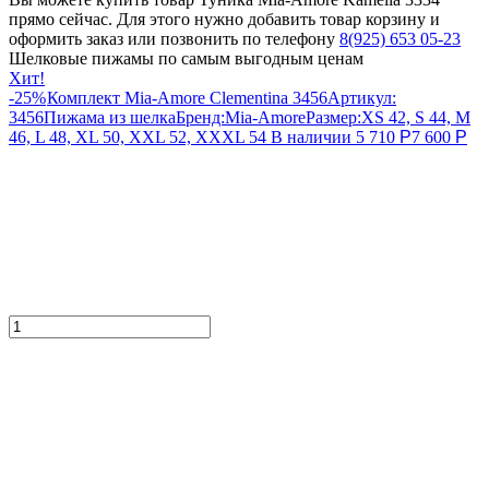
прямо сейчас. Для этого нужно добавить товар корзину и
оформить заказ или позвонить по телефону
8(925) 653 05-23
Шелковые пижамы по самым выгодным ценам
Хит!
-25%
Комплект Mia-Amore Clementina 3456
Артикул:
3456
Пижама из шелка
Бренд:
Mia-Amore
Размер:
XS 42, S 44, M
46, L 48, XL 50, XXL 52, XXXL 54
В наличии
5 710
Р
7 600
Р