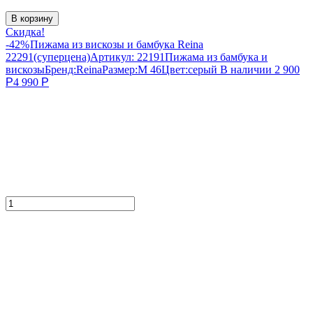
В корзину
Скидка!
-42%
Пижама из вискозы и бамбука Reina
22291(суперцена)
Артикул:
22191
Пижама из бамбука и
вискозы
Бренд:
Reina
Размер:
M 46
Цвет:
серый
В наличии
2 900
Р
4 990
Р