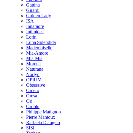
Gattina
Girardi
Golden Lady
ISA
Innamore
Intimidea
Lorin
Luna Splendida
Mademoiselle
Mia-Amore
Mia-Mia
Moretta
Naturana
Norlyn
OPIUM
Obsessive
Omero
Omsa
Ori
Oroblu
Philippe Matignon
Pierre Mantoux
Raffaela D'angelo
SISi