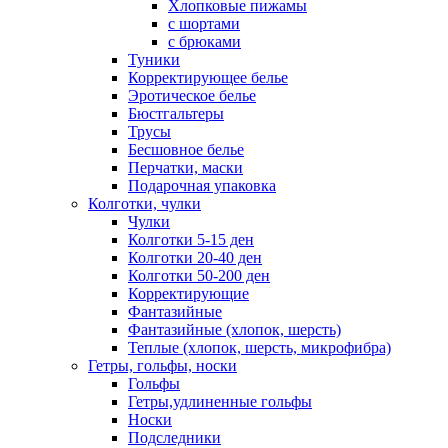
Хлопковые пижамы
с шортами
с брюками
Туники
Корректирующее белье
Эротическое белье
Бюстгальтеры
Трусы
Бесшовное белье
Перчатки, маски
Подарочная упаковка
Колготки, чулки
Чулки
Колготки 5-15 ден
Колготки 20-40 ден
Колготки 50-200 ден
Корректирующие
Фантазийные
Фантазийные (хлопок, шерсть)
Теплые (хлопок, шерсть, микрофибра)
Гетры, гольфы, носки
Гольфы
Гетры,удлиненные гольфы
Носки
Подследники