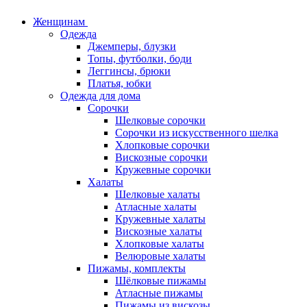
Женщинам
Одежда
Джемперы, блузки
Топы, футболки, боди
Леггинсы, брюки
Платья, юбки
Одежда для дома
Сорочки
Шелковые сорочки
Сорочки из искусственного шелка
Хлопковые сорочки
Вискозные сорочки
Кружевные сорочки
Халаты
Шелковые халаты
Атласные халаты
Кружевные халаты
Вискозные халаты
Хлопковые халаты
Велюровые халаты
Пижамы, комплекты
Шёлковые пижамы
Атласные пижамы
Пижамы из вискозы