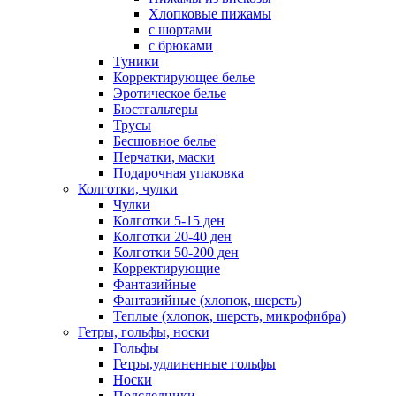
Хлопковые пижамы
с шортами
с брюками
Туники
Корректирующее белье
Эротическое белье
Бюстгальтеры
Трусы
Бесшовное белье
Перчатки, маски
Подарочная упаковка
Колготки, чулки
Чулки
Колготки 5-15 ден
Колготки 20-40 ден
Колготки 50-200 ден
Корректирующие
Фантазийные
Фантазийные (хлопок, шерсть)
Теплые (хлопок, шерсть, микрофибра)
Гетры, гольфы, носки
Гольфы
Гетры,удлиненные гольфы
Носки
Подследники