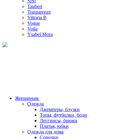
SISi
Taubert
Trasparenze
Vittoria B
Vogue
Voila
Ysabel Mora
Женщинам
Одежда
Джемперы, блузки
Топы, футболки, боди
Леггинсы, брюки
Платья, юбки
Одежда для дома
Сорочки