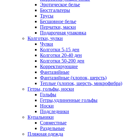
Эротическое белье
Бюстгальтеры
Трусы
Бесшовное белье
Перчатки, маски
Подарочная упаковка
Колготки, чулки
Чулки
Колготки 5-15 ден
Колготки 20-40 ден
Колготки 50-200 ден
Корректирующие
Фантазийные
Фантазийные (хлопок, шерсть)
Теплые (хлопок, шерсть, микрофибра)
Гетры, гольфы, носки
Гольфы
Гетры,удлиненные гольфы
Носки
Подследники
Купальники
Совместные
Раздельные
Пляжная одежда