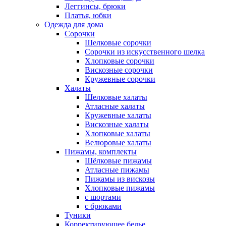
Леггинсы, брюки
Платья, юбки
Одежда для дома
Сорочки
Шелковые сорочки
Сорочки из искусственного шелка
Хлопковые сорочки
Вискозные сорочки
Кружевные сорочки
Халаты
Шелковые халаты
Атласные халаты
Кружевные халаты
Вискозные халаты
Хлопковые халаты
Велюровые халаты
Пижамы, комплекты
Шёлковые пижамы
Атласные пижамы
Пижамы из вискозы
Хлопковые пижамы
с шортами
с брюками
Туники
Корректирующее белье