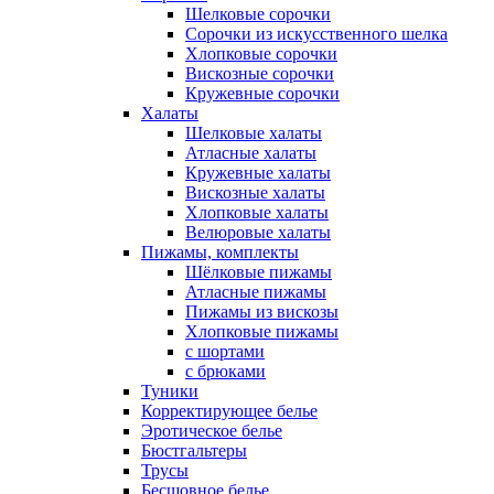
Шелковые сорочки
Сорочки из искусственного шелка
Хлопковые сорочки
Вискозные сорочки
Кружевные сорочки
Халаты
Шелковые халаты
Атласные халаты
Кружевные халаты
Вискозные халаты
Хлопковые халаты
Велюровые халаты
Пижамы, комплекты
Шёлковые пижамы
Атласные пижамы
Пижамы из вискозы
Хлопковые пижамы
с шортами
с брюками
Туники
Корректирующее белье
Эротическое белье
Бюстгальтеры
Трусы
Бесшовное белье