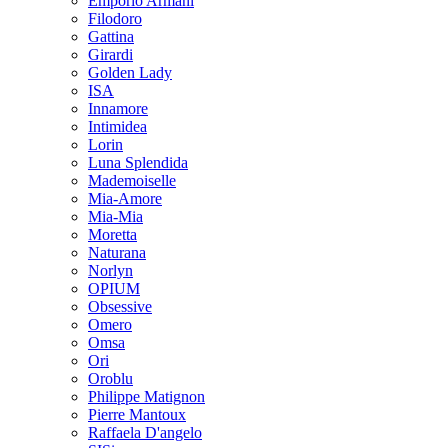
Emporio Armani
Filodoro
Gattina
Girardi
Golden Lady
ISA
Innamore
Intimidea
Lorin
Luna Splendida
Mademoiselle
Mia-Amore
Mia-Mia
Moretta
Naturana
Norlyn
OPIUM
Obsessive
Omero
Omsa
Ori
Oroblu
Philippe Matignon
Pierre Mantoux
Raffaela D'angelo