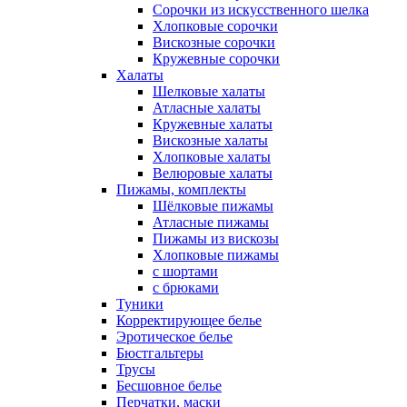
Сорочки из искусственного шелка
Хлопковые сорочки
Вискозные сорочки
Кружевные сорочки
Халаты
Шелковые халаты
Атласные халаты
Кружевные халаты
Вискозные халаты
Хлопковые халаты
Велюровые халаты
Пижамы, комплекты
Шёлковые пижамы
Атласные пижамы
Пижамы из вискозы
Хлопковые пижамы
с шортами
с брюками
Туники
Корректирующее белье
Эротическое белье
Бюстгальтеры
Трусы
Бесшовное белье
Перчатки, маски