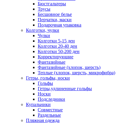
Бюстгальтеры
Трусы
Бесшовное белье
Перчатки, маски
Подарочная упаковка
Колготки, чулки
Чулки
Колготки 5-15 ден
Колготки 20-40 ден
Колготки 50-200 ден
Корректирующие
Фантазийные
Фантазийные (хлопок, шерсть)
Теплые (хлопок, шерсть, микрофибра)
Гетры, гольфы, носки
Гольфы
Гетры,удлиненные гольфы
Носки
Подследники
Купальники
Совместные
Раздельные
Пляжная одежда