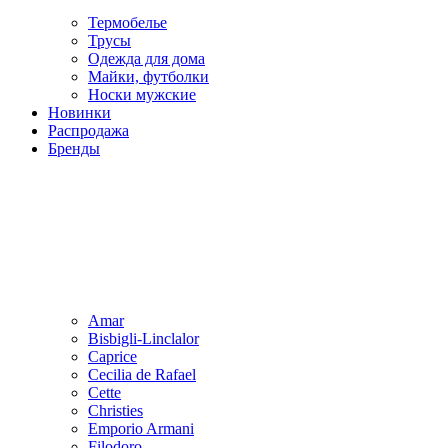
Термобелье
Трусы
Одежда для дома
Майки, футболки
Носки мужские
Новинки
Распродажа
Бренды
Amar
Bisbigli-Linclalor
Caprice
Cecilia de Rafael
Cette
Christies
Emporio Armani
Filodoro