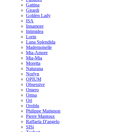
Gattina
Girardi
Golden Lady
ISA
Innamore
Intimidea
Lorin
Luna Splendida
Mademoiselle
Mia-Amore
Mia-Mia
Moretta
Naturana
Norlyn
OPIUM
Obsessive
Omero
Omsa
Ori
Oroblu
Philippe Matignon
Pierre Mantoux
Raffaela D'angelo
SISi