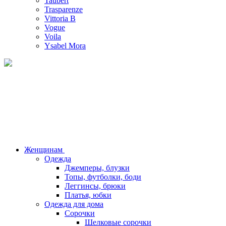
Taubert
Trasparenze
Vittoria B
Vogue
Voila
Ysabel Mora
Женщинам
Одежда
Джемперы, блузки
Топы, футболки, боди
Леггинсы, брюки
Платья, юбки
Одежда для дома
Сорочки
Шелковые сорочки