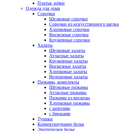
Платья, юбки
Одежда для дома
Сорочки
Шелковые сорочки
Сорочки из искусственного шелка
Хлопковые сорочки
Вискозные сорочки
Кружевные сорочки
Халаты
Шелковые халаты
Атласные халаты
Кружевные халаты
Вискозные халаты
Хлопковые халаты
Велюровые халаты
Пижамы, комплекты
Шёлковые пижамы
Атласные пижамы
Пижамы из вискозы
Хлопковые пижамы
с шортами
с брюками
Туники
Корректирующее белье
Эротическое белье