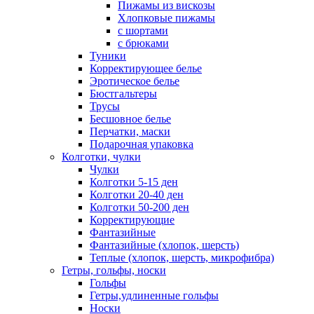
Пижамы из вискозы
Хлопковые пижамы
с шортами
с брюками
Туники
Корректирующее белье
Эротическое белье
Бюстгальтеры
Трусы
Бесшовное белье
Перчатки, маски
Подарочная упаковка
Колготки, чулки
Чулки
Колготки 5-15 ден
Колготки 20-40 ден
Колготки 50-200 ден
Корректирующие
Фантазийные
Фантазийные (хлопок, шерсть)
Теплые (хлопок, шерсть, микрофибра)
Гетры, гольфы, носки
Гольфы
Гетры,удлиненные гольфы
Носки