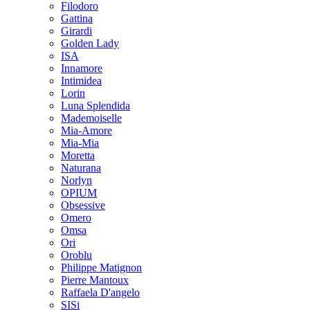
Filodoro
Gattina
Girardi
Golden Lady
ISA
Innamore
Intimidea
Lorin
Luna Splendida
Mademoiselle
Mia-Amore
Mia-Mia
Moretta
Naturana
Norlyn
OPIUM
Obsessive
Omero
Omsa
Ori
Oroblu
Philippe Matignon
Pierre Mantoux
Raffaela D'angelo
SISi