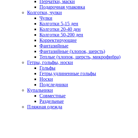
Перчатки, маски
Подарочная упаковка
Колготки, чулки
Чулки
Колготки 5-15 ден
Колготки 20-40 ден
Колготки 50-200 ден
Корректирующие
Фантазийные
Фантазийные (хлопок, шерсть)
Теплые (хлопок, шерсть, микрофибра)
Гетры, гольфы, носки
Гольфы
Гетры,удлиненные гольфы
Носки
Подследники
Купальники
Совместные
Раздельные
Пляжная одежда