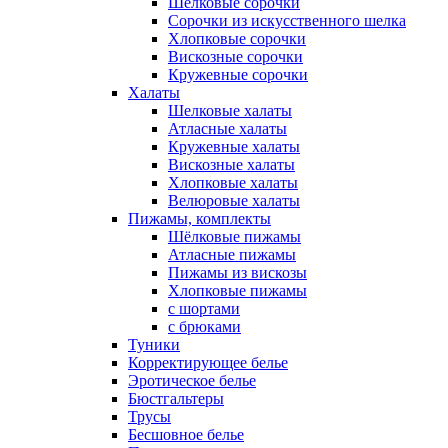
Шелковые сорочки
Сорочки из искусственного шелка
Хлопковые сорочки
Вискозные сорочки
Кружевные сорочки
Халаты
Шелковые халаты
Атласные халаты
Кружевные халаты
Вискозные халаты
Хлопковые халаты
Велюровые халаты
Пижамы, комплекты
Шёлковые пижамы
Атласные пижамы
Пижамы из вискозы
Хлопковые пижамы
с шортами
с брюками
Туники
Корректирующее белье
Эротическое белье
Бюстгальтеры
Трусы
Бесшовное белье