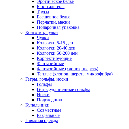
Эротическое белье
Бюстгальтеры
Трусы
Бесшовное белье
Перчатки, маски
Подарочная упаковка
Колготки, чулки
Чулки
Колготки 5-15 ден
Колготки 20-40 ден
Колготки 50-200 ден
Корректирующие
Фантазийные
Фантазийные (хлопок, шерсть)
Теплые (хлопок, шерсть, микрофибра)
Гетры, гольфы, носки
Гольфы
Гетры,удлиненные гольфы
Носки
Подследники
Купальники
Совместные
Раздельные
Пляжная одежда