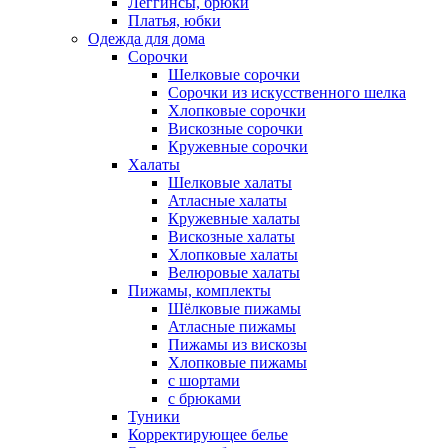
Леггинсы, брюки
Платья, юбки
Одежда для дома
Сорочки
Шелковые сорочки
Сорочки из искусственного шелка
Хлопковые сорочки
Вискозные сорочки
Кружевные сорочки
Халаты
Шелковые халаты
Атласные халаты
Кружевные халаты
Вискозные халаты
Хлопковые халаты
Велюровые халаты
Пижамы, комплекты
Шёлковые пижамы
Атласные пижамы
Пижамы из вискозы
Хлопковые пижамы
с шортами
с брюками
Туники
Корректирующее белье