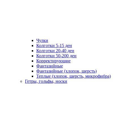
Чулки
Колготки 5-15 ден
Колготки 20-40 ден
Колготки 50-200 ден
Корректирующие
Фантазийные
Фантазийные (хлопок, шерсть)
Теплые (хлопок, шерсть, микрофибра)
Гетры, гольфы, носки