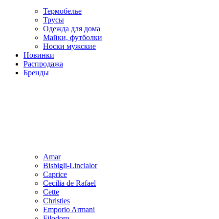
Термобелье
Трусы
Одежда для дома
Майки, футболки
Носки мужские
Новинки
Распродажа
Бренды
Amar
Bisbigli-Linclalor
Caprice
Cecilia de Rafael
Cette
Christies
Emporio Armani
Filodoro