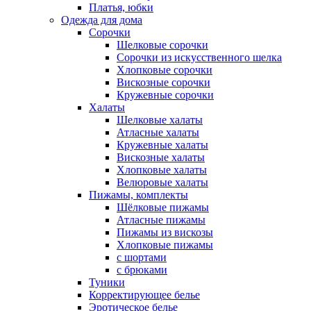
Платья, юбки
Одежда для дома
Сорочки
Шелковые сорочки
Сорочки из искусственного шелка
Хлопковые сорочки
Вискозные сорочки
Кружевные сорочки
Халаты
Шелковые халаты
Атласные халаты
Кружевные халаты
Вискозные халаты
Хлопковые халаты
Велюровые халаты
Пижамы, комплекты
Шёлковые пижамы
Атласные пижамы
Пижамы из вискозы
Хлопковые пижамы
с шортами
с брюками
Туники
Корректирующее белье
Эротическое белье