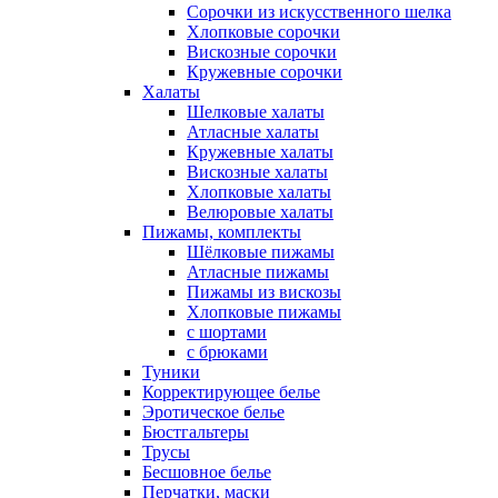
Сорочки из искусственного шелка
Хлопковые сорочки
Вискозные сорочки
Кружевные сорочки
Халаты
Шелковые халаты
Атласные халаты
Кружевные халаты
Вискозные халаты
Хлопковые халаты
Велюровые халаты
Пижамы, комплекты
Шёлковые пижамы
Атласные пижамы
Пижамы из вискозы
Хлопковые пижамы
с шортами
с брюками
Туники
Корректирующее белье
Эротическое белье
Бюстгальтеры
Трусы
Бесшовное белье
Перчатки, маски