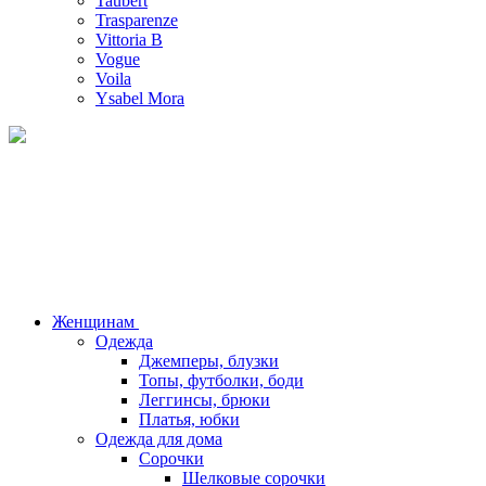
Taubert
Trasparenze
Vittoria B
Vogue
Voila
Ysabel Mora
Женщинам
Одежда
Джемперы, блузки
Топы, футболки, боди
Леггинсы, брюки
Платья, юбки
Одежда для дома
Сорочки
Шелковые сорочки