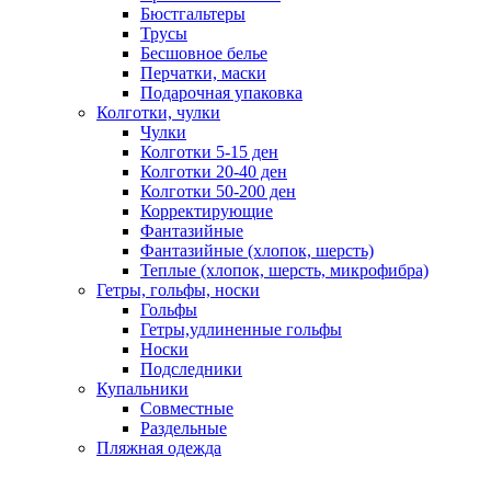
Бюстгальтеры
Трусы
Бесшовное белье
Перчатки, маски
Подарочная упаковка
Колготки, чулки
Чулки
Колготки 5-15 ден
Колготки 20-40 ден
Колготки 50-200 ден
Корректирующие
Фантазийные
Фантазийные (хлопок, шерсть)
Теплые (хлопок, шерсть, микрофибра)
Гетры, гольфы, носки
Гольфы
Гетры,удлиненные гольфы
Носки
Подследники
Купальники
Совместные
Раздельные
Пляжная одежда