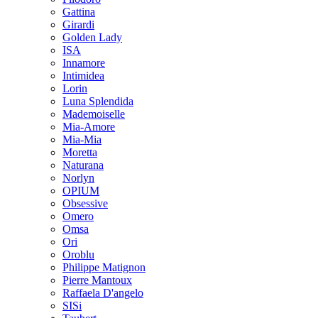
Gattina
Girardi
Golden Lady
ISA
Innamore
Intimidea
Lorin
Luna Splendida
Mademoiselle
Mia-Amore
Mia-Mia
Moretta
Naturana
Norlyn
OPIUM
Obsessive
Omero
Omsa
Ori
Oroblu
Philippe Matignon
Pierre Mantoux
Raffaela D'angelo
SISi