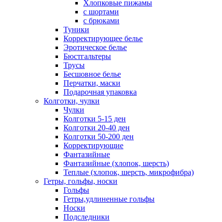
Хлопковые пижамы
с шортами
с брюками
Туники
Корректирующее белье
Эротическое белье
Бюстгальтеры
Трусы
Бесшовное белье
Перчатки, маски
Подарочная упаковка
Колготки, чулки
Чулки
Колготки 5-15 ден
Колготки 20-40 ден
Колготки 50-200 ден
Корректирующие
Фантазийные
Фантазийные (хлопок, шерсть)
Теплые (хлопок, шерсть, микрофибра)
Гетры, гольфы, носки
Гольфы
Гетры,удлиненные гольфы
Носки
Подследники