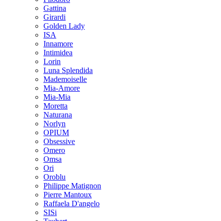
Gattina
Girardi
Golden Lady
ISA
Innamore
Intimidea
Lorin
Luna Splendida
Mademoiselle
Mia-Amore
Mia-Mia
Moretta
Naturana
Norlyn
OPIUM
Obsessive
Omero
Omsa
Ori
Oroblu
Philippe Matignon
Pierre Mantoux
Raffaela D'angelo
SISi