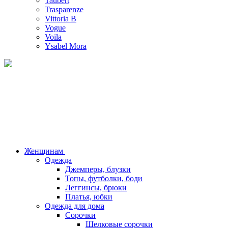
Taubert
Trasparenze
Vittoria B
Vogue
Voila
Ysabel Mora
Женщинам
Одежда
Джемперы, блузки
Топы, футболки, боди
Леггинсы, брюки
Платья, юбки
Одежда для дома
Сорочки
Шелковые сорочки