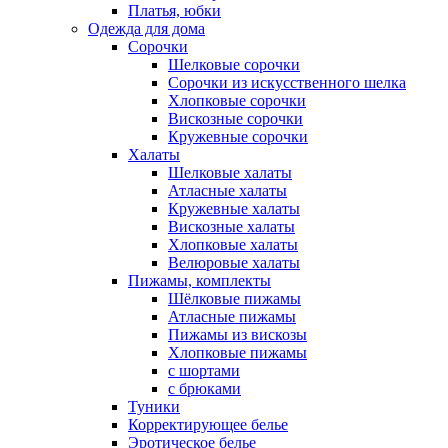
Платья, юбки
Одежда для дома
Сорочки
Шелковые сорочки
Сорочки из искусственного шелка
Хлопковые сорочки
Вискозные сорочки
Кружевные сорочки
Халаты
Шелковые халаты
Атласные халаты
Кружевные халаты
Вискозные халаты
Хлопковые халаты
Велюровые халаты
Пижамы, комплекты
Шёлковые пижамы
Атласные пижамы
Пижамы из вискозы
Хлопковые пижамы
с шортами
с брюками
Туники
Корректирующее белье
Эротическое белье