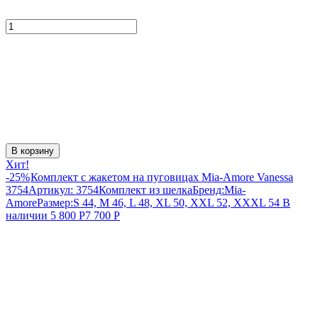
В корзину
Хит!
-25%
Комплект с жакетом на пуговицах Mia-Amore Vanessa
3754
Артикул:
3754
Комплект из шелка
Бренд:
Mia-
Amore
Размер:
S 44, M 46, L 48, XL 50, XXL 52, XXXL 54
В
наличии
5 800
Р
7 700
Р