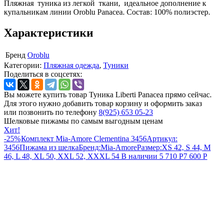
Пляжная туника из легкой ткани, идеальное дополнение к
купальникам линии Oroblu Panacea. Состав: 100% полиэстер.
Характеристики
Бренд
Oroblu
Категории:
Пляжная одежда
,
Туники
Поделиться в соцсетях:
Вы можете купить товар Туника Liberti Panacea прямо сейчас.
Для этого нужно добавить товар корзину и оформить заказ
или позвонить по телефону
8(925) 653 05-23
Шелковые пижамы по самым выгодным ценам
Хит!
-25%
Комплект Mia-Amore Clementina 3456
Артикул:
3456
Пижама из шелка
Бренд:
Mia-Amore
Размер:
XS 42, S 44, M
46, L 48, XL 50, XXL 52, XXXL 54
В наличии
5 710
Р
7 600
Р