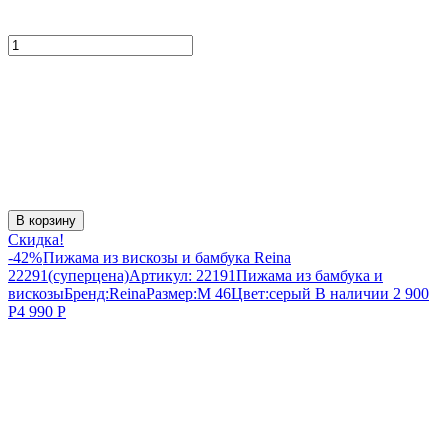
В корзину
Скидка!
-42%
Пижама из вискозы и бамбука Reina
22291(суперцена)
Артикул:
22191
Пижама из бамбука и
вискозы
Бренд:
Reina
Размер:
M 46
Цвет:
серый
В наличии
2 900
Р
4 990
Р