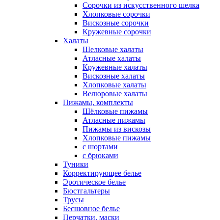
Сорочки из искусственного шелка
Хлопковые сорочки
Вискозные сорочки
Кружевные сорочки
Халаты
Шелковые халаты
Атласные халаты
Кружевные халаты
Вискозные халаты
Хлопковые халаты
Велюровые халаты
Пижамы, комплекты
Шёлковые пижамы
Атласные пижамы
Пижамы из вискозы
Хлопковые пижамы
с шортами
с брюками
Туники
Корректирующее белье
Эротическое белье
Бюстгальтеры
Трусы
Бесшовное белье
Перчатки, маски