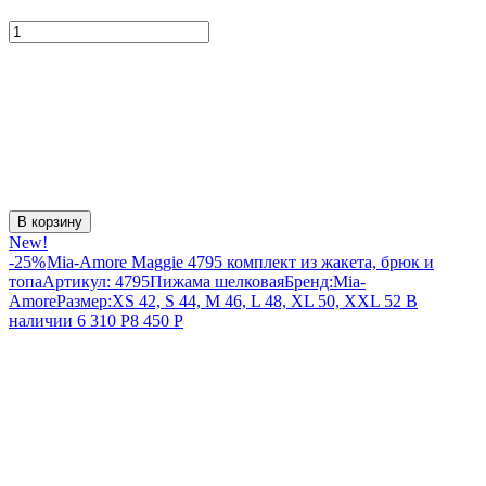
В корзину
New!
-25%
Mia-Amore Maggie 4795 комплект из жакета, брюк и
топа
Артикул:
4795
Пижама шелковая
Бренд:
Mia-
Amore
Размер:
XS 42, S 44, M 46, L 48, XL 50, XXL 52
В
наличии
6 310
Р
8 450
Р