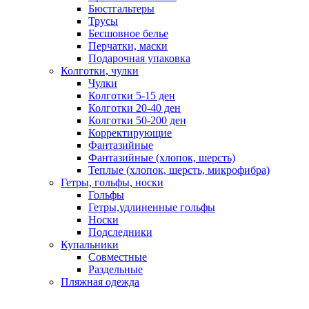
Бюстгальтеры
Трусы
Бесшовное белье
Перчатки, маски
Подарочная упаковка
Колготки, чулки
Чулки
Колготки 5-15 ден
Колготки 20-40 ден
Колготки 50-200 ден
Корректирующие
Фантазийные
Фантазийные (хлопок, шерсть)
Теплые (хлопок, шерсть, микрофибра)
Гетры, гольфы, носки
Гольфы
Гетры,удлиненные гольфы
Носки
Подследники
Купальники
Совместные
Раздельные
Пляжная одежда