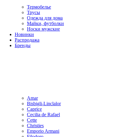
Термобелье
Трусы
Одежда для дома
Майки, футболки
Носки мужские
Новинки
Распродажа
Бренды
Amar
Bisbigli-Linclalor
Caprice
Cecilia de Rafael
Cette
Christies
Emporio Armani
Filodoro