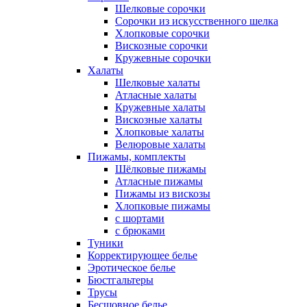
Шелковые сорочки
Сорочки из искусственного шелка
Хлопковые сорочки
Вискозные сорочки
Кружевные сорочки
Халаты
Шелковые халаты
Атласные халаты
Кружевные халаты
Вискозные халаты
Хлопковые халаты
Велюровые халаты
Пижамы, комплекты
Шёлковые пижамы
Атласные пижамы
Пижамы из вискозы
Хлопковые пижамы
с шортами
с брюками
Туники
Корректирующее белье
Эротическое белье
Бюстгальтеры
Трусы
Бесшовное белье