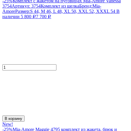
-25%
Комплект с жакетом на пуговицах Mia-Amore Vanessa
3754
Артикул:
3754
Комплект из шелка
Бренд:
Mia-
Amore
Размер:
S 44, M 46, L 48, XL 50, XXL 52, XXXL 54
В
наличии
5 800
7 700
Р
Р
В корзину
New!
-25%
Mia-Amore Maggie 4795 комплект из жакета, брюк и