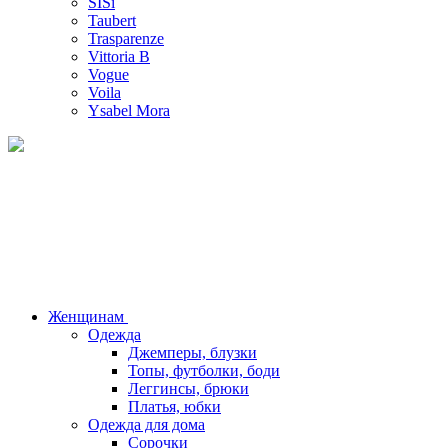
SISi
Taubert
Trasparenze
Vittoria B
Vogue
Voila
Ysabel Mora
Женщинам
Одежда
Джемперы, блузки
Топы, футболки, боди
Леггинсы, брюки
Платья, юбки
Одежда для дома
Сорочки