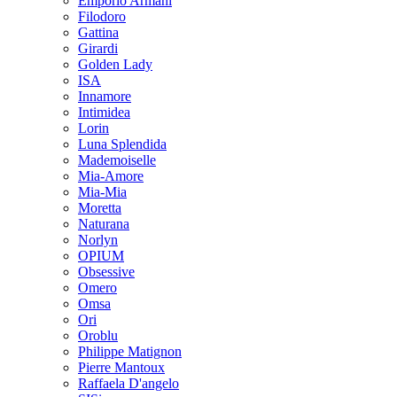
Emporio Armani
Filodoro
Gattina
Girardi
Golden Lady
ISA
Innamore
Intimidea
Lorin
Luna Splendida
Mademoiselle
Mia-Amore
Mia-Mia
Moretta
Naturana
Norlyn
OPIUM
Obsessive
Omero
Omsa
Ori
Oroblu
Philippe Matignon
Pierre Mantoux
Raffaela D'angelo