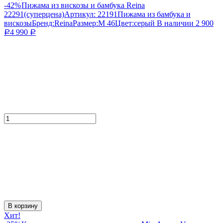
-42%
Пижама из вискозы и бамбука Reina
22291(суперцена)
Артикул:
22191
Пижама из бамбука и
вискозы
Бренд:
Reina
Размер:
M 46
Цвет:
серый
В наличии
2 900
4 990
Р
Р
В корзину
Хит!