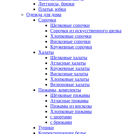
Леггинсы, брюки
Платья, юбки
Одежда для дома
Сорочки
Шелковые сорочки
Сорочки из искусственного шелка
Хлопковые сорочки
Вискозные сорочки
Кружевные сорочки
Халаты
Шелковые халаты
Атласные халаты
Кружевные халаты
Вискозные халаты
Хлопковые халаты
Велюровые халаты
Пижамы, комплекты
Шёлковые пижамы
Атласные пижамы
Пижамы из вискозы
Хлопковые пижамы
с шортами
с брюками
Туники
Корректирующее белье