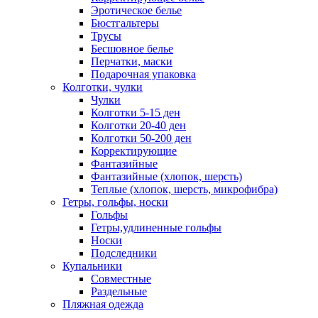
Эротическое белье
Бюстгальтеры
Трусы
Бесшовное белье
Перчатки, маски
Подарочная упаковка
Колготки, чулки
Чулки
Колготки 5-15 ден
Колготки 20-40 ден
Колготки 50-200 ден
Корректирующие
Фантазийные
Фантазийные (хлопок, шерсть)
Теплые (хлопок, шерсть, микрофибра)
Гетры, гольфы, носки
Гольфы
Гетры,удлиненные гольфы
Носки
Подследники
Купальники
Совместные
Раздельные
Пляжная одежда