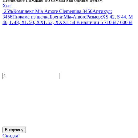
Шелковые пижамы по самым выгодным ценам
Хит!
-25%
Комплект Mia-Amore Clementina 3456
Артикул:
3456
Пижама из шелка
Бренд:
Mia-Amore
Размер:
XS 42, S 44, M
46, L 48, XL 50, XXL 52, XXXL 54
В наличии
5 710
7 600
Р
Р
В корзину
Скидка!