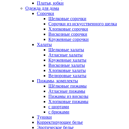
Платья, юбки
Одежда для дома
Сорочки
Шелковые сорочки
Сорочки из искусственного шелка
Хлопковые сорочки
Вискозные сорочки
Кружевные сорочки
Халаты
Шелковые халаты
Атласные халаты
Кружевные халаты
Вискозные халаты
Хлопковые халаты
Велюровые халаты
Пижамы, комплекты
Шёлковые пижамы
Атласные пижамы
Пижамы из вискозы
Хлопковые пижамы
с шортами
с брюками
Туники
Корректирующее белье
Эротическое белье