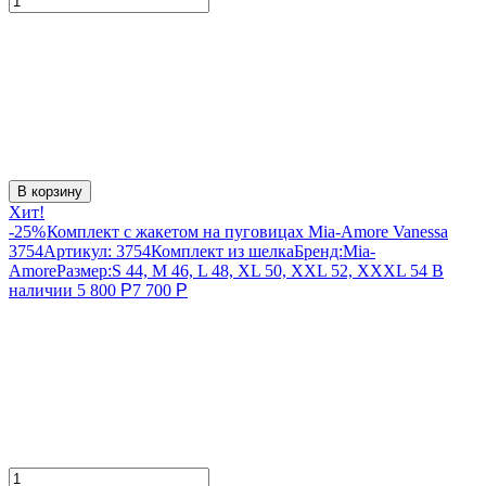
В корзину
Хит!
-25%
Комплект с жакетом на пуговицах Mia-Amore Vanessa
3754
Артикул:
3754
Комплект из шелка
Бренд:
Mia-
Amore
Размер:
S 44, M 46, L 48, XL 50, XXL 52, XXXL 54
В
наличии
5 800
Р
7 700
Р