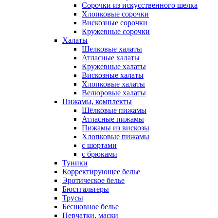
Сорочки из искусственного шелка
Хлопковые сорочки
Вискозные сорочки
Кружевные сорочки
Халаты
Шелковые халаты
Атласные халаты
Кружевные халаты
Вискозные халаты
Хлопковые халаты
Велюровые халаты
Пижамы, комплекты
Шёлковые пижамы
Атласные пижамы
Пижамы из вискозы
Хлопковые пижамы
с шортами
с брюками
Туники
Корректирующее белье
Эротическое белье
Бюстгальтеры
Трусы
Бесшовное белье
Перчатки, маски