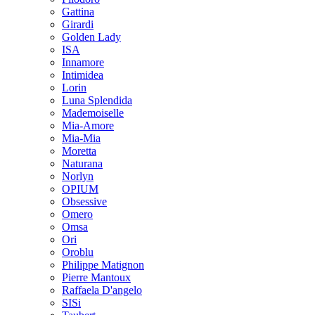
Gattina
Girardi
Golden Lady
ISA
Innamore
Intimidea
Lorin
Luna Splendida
Mademoiselle
Mia-Amore
Mia-Mia
Moretta
Naturana
Norlyn
OPIUM
Obsessive
Omero
Omsa
Ori
Oroblu
Philippe Matignon
Pierre Mantoux
Raffaela D'angelo
SISi