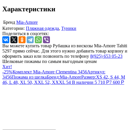
Характеристики
Бренд
Mia-Amore
Категории:
Пляжная одежда
,
Туники
Поделиться в соцсетях:
Вы можете купить товар Рубашка из вискозы Mia-Amore Tahiti
5297 прямо сейчас. Для этого нужно добавить товар корзину и
оформить заказ или позвонить по телефону
8(925) 653 05-23
Шелковые пижамы по самым выгодным ценам
Хит!
-25%
Комплект Mia-Amore Clementina 3456
Артикул:
3456
Пижама из шелка
Бренд:
Mia-Amore
Размер:
XS 42, S 44, M
46, L 48, XL 50, XXL 52, XXXL 54
В наличии
5 710
Р
7 600
Р