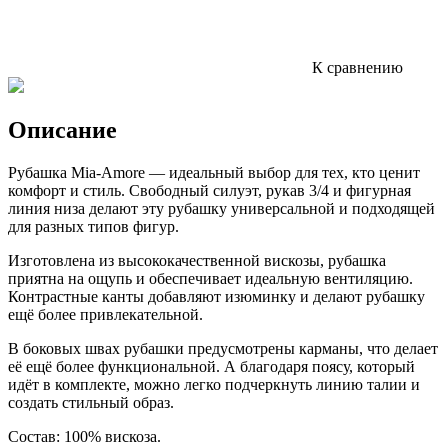
К сравнению
Описание
Рубашка
Mia-Amore
— идеальный
выбор
для
тех,
кто
ценит
комфорт
и
стиль.
Свободный
силуэт,
рукав
3/4
и
фигурная
линия
низа
делают
эту
рубашку
универсальной
и
подходящей
для
разных
типов
фигур.
Изготовлена
из
высококачественной
вискозы,
рубашка
приятна
на
ощупь
и
обеспечивает
идеальную
вентиляцию.
Контрастные
канты
добавляют
изюминку
и
делают
рубашку
ещё
более
привлекательной.
В
боковых
швах
рубашки
предусмотрены
карманы,
что
делает
её
ещё
более
функциональной.
А
благодаря
поясу,
который
идёт
в
комплекте,
можно
легко
подчеркнуть
линию
талии
и
создать
стильный
образ.
Состав: 100% вискоза.