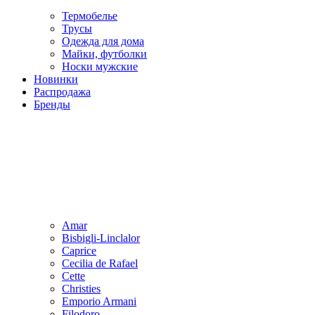
Термобелье
Трусы
Одежда для дома
Майки, футболки
Носки мужские
Новинки
Распродажа
Бренды
Amar
Bisbigli-Linclalor
Caprice
Cecilia de Rafael
Cette
Christies
Emporio Armani
Filodoro