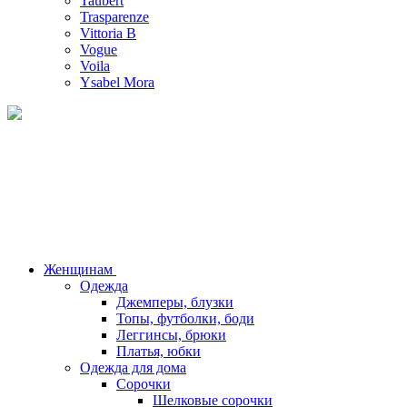
Taubert
Trasparenze
Vittoria B
Vogue
Voila
Ysabel Mora
Женщинам
Одежда
Джемперы, блузки
Топы, футболки, боди
Леггинсы, брюки
Платья, юбки
Одежда для дома
Сорочки
Шелковые сорочки