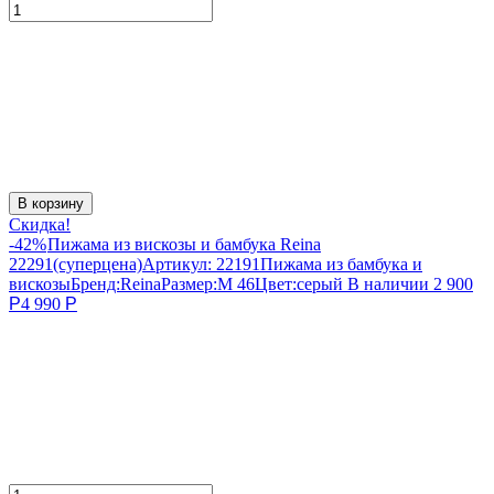
В корзину
Скидка!
-42%
Пижама из вискозы и бамбука Reina
22291(суперцена)
Артикул:
22191
Пижама из бамбука и
вискозы
Бренд:
Reina
Размер:
M 46
Цвет:
серый
В наличии
2 900
Р
4 990
Р