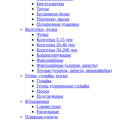
Бюстгальтеры
Трусы
Бесшовное белье
Перчатки, маски
Подарочная упаковка
Колготки, чулки
Чулки
Колготки 5-15 ден
Колготки 20-40 ден
Колготки 50-200 ден
Корректирующие
Фантазийные
Фантазийные (хлопок, шерсть)
Теплые (хлопок, шерсть, микрофибра)
Гетры, гольфы, носки
Гольфы
Гетры,удлиненные гольфы
Носки
Подследники
Купальники
Совместные
Раздельные
Пляжная одежда