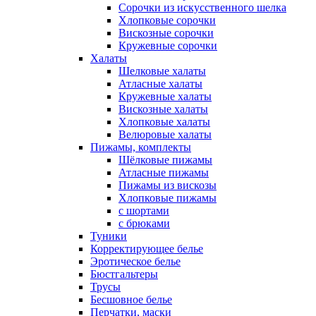
Сорочки из искусственного шелка
Хлопковые сорочки
Вискозные сорочки
Кружевные сорочки
Халаты
Шелковые халаты
Атласные халаты
Кружевные халаты
Вискозные халаты
Хлопковые халаты
Велюровые халаты
Пижамы, комплекты
Шёлковые пижамы
Атласные пижамы
Пижамы из вискозы
Хлопковые пижамы
с шортами
с брюками
Туники
Корректирующее белье
Эротическое белье
Бюстгальтеры
Трусы
Бесшовное белье
Перчатки, маски