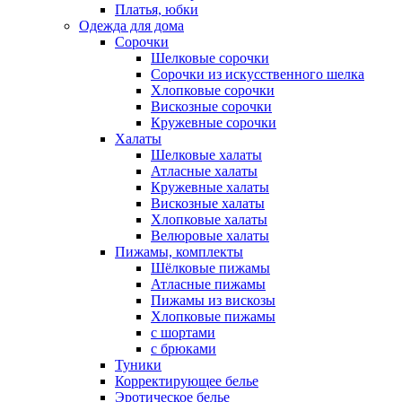
Платья, юбки
Одежда для дома
Сорочки
Шелковые сорочки
Сорочки из искусственного шелка
Хлопковые сорочки
Вискозные сорочки
Кружевные сорочки
Халаты
Шелковые халаты
Атласные халаты
Кружевные халаты
Вискозные халаты
Хлопковые халаты
Велюровые халаты
Пижамы, комплекты
Шёлковые пижамы
Атласные пижамы
Пижамы из вискозы
Хлопковые пижамы
с шортами
с брюками
Туники
Корректирующее белье
Эротическое белье