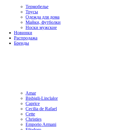
Термобелье
Трусы
Одежда для дома
Майки, футболки
Носки мужские
Новинки
Распродажа
Бренды
Amar
Bisbigli-Linclalor
Caprice
Cecilia de Rafael
Cette
Christies
Emporio Armani
Filodoro