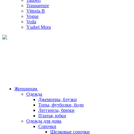
Taubert
Trasparenze
Vittoria B
Vogue
Voila
Ysabel Mora
Женщинам
Одежда
Джемперы, блузки
Топы, футболки, боди
Леггинсы, брюки
Платья, юбки
Одежда для дома
Сорочки
Шелковые сорочки