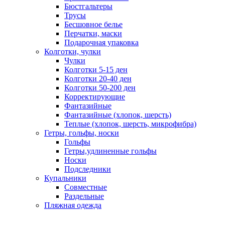
Бюстгальтеры
Трусы
Бесшовное белье
Перчатки, маски
Подарочная упаковка
Колготки, чулки
Чулки
Колготки 5-15 ден
Колготки 20-40 ден
Колготки 50-200 ден
Корректирующие
Фантазийные
Фантазийные (хлопок, шерсть)
Теплые (хлопок, шерсть, микрофибра)
Гетры, гольфы, носки
Гольфы
Гетры,удлиненные гольфы
Носки
Подследники
Купальники
Совместные
Раздельные
Пляжная одежда