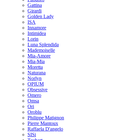
Gattina
Girardi
Golden Lady
ISA
Innamore
Intimidea
Lorin
Luna Splendida
Mademoiselle
Mia-Amore
Mia-Mia
Moretta
Naturana
Norlyn
OPIUM
Obsessive
Omero
Omsa
Ori
Oroblu
Philippe Matignon
Pierre Mantoux
Raffaela D'angelo
SISi