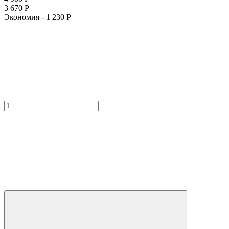
3 670
Р
Экономия -
1 230
Р