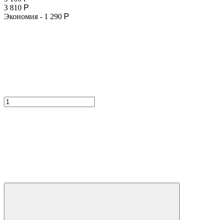
3 810
Р
Экономия -
1 290
Р