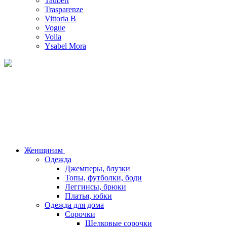
Taubert
Trasparenze
Vittoria B
Vogue
Voila
Ysabel Mora
Женщинам
Одежда
Джемперы, блузки
Топы, футболки, боди
Леггинсы, брюки
Платья, юбки
Одежда для дома
Сорочки
Шелковые сорочки