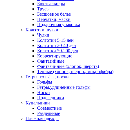
Бюстгальтеры
Трусы
Бесшовное белье
Перчатки, маски
Подарочная упаковка
Колготки, чулки
Чулки
Колготки 5-15 ден
Колготки 20-40 ден
Колготки 50-200 ден
Корректирующие
Фантазийные
Фантазийные (хлопок, шерсть)
Теплые (хлопок, шерсть, микрофибра)
Гетры, гольфы, носки
Гольфы
Гетры,удлиненные гольфы
Носки
Подследники
Купальники
Совместные
Раздельные
Пляжная одежда