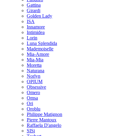
Gattina
Girardi
Golden Lady
ISA
Innamore
Intimidea
Lorin
Luna Splendida
Mademoiselle
Mia-Amore
Mia-Mia
Moretta
Naturana
Norlyn
OPIUM
Obsessive
Omero
Omsa
Ori
Oroblu
Philippe Matignon
Pierre Mantoux
Raffaela D'angelo
SISi