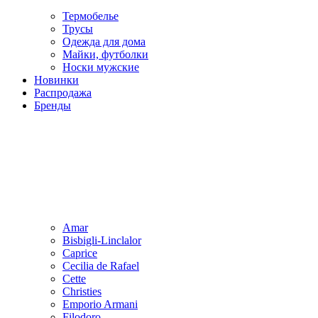
Термобелье
Трусы
Одежда для дома
Майки, футболки
Носки мужские
Новинки
Распродажа
Бренды
Amar
Bisbigli-Linclalor
Caprice
Cecilia de Rafael
Cette
Christies
Emporio Armani
Filodoro