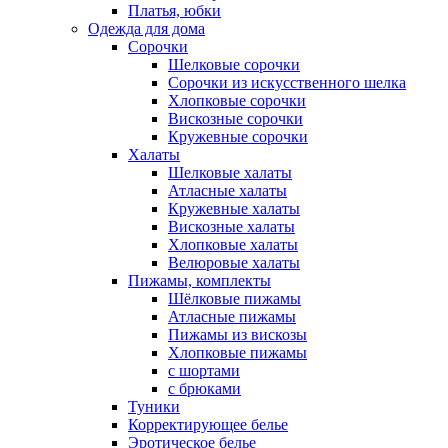
Платья, юбки
Одежда для дома
Сорочки
Шелковые сорочки
Сорочки из искусственного шелка
Хлопковые сорочки
Вискозные сорочки
Кружевные сорочки
Халаты
Шелковые халаты
Атласные халаты
Кружевные халаты
Вискозные халаты
Хлопковые халаты
Велюровые халаты
Пижамы, комплекты
Шёлковые пижамы
Атласные пижамы
Пижамы из вискозы
Хлопковые пижамы
с шортами
с брюками
Туники
Корректирующее белье
Эротическое белье