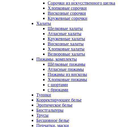
Сорочки из искусственного шелка
Хлопковые сорочки
Вискозные сорочки
Кружевные сорочки
Халаты
Шелковые халаты
Атласные халаты
Кружевные халаты
Вискозные халаты
Хлопковые халаты
Велюровые халаты
Пижамы, комплекты
Шёлковые пижамы
Атласные пижамы
Пижамы из вискозы
Хлопковые пижамы
с шортами
с брюками
Туники
Корректирующее белье
Эротическое белье
Бюстгальтеры
Трусы
Бесшовное белье
Перчатки, маски