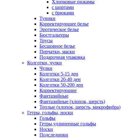
Хлопковые пижамы
с шортами
с брюками
Туники
Корректирующее белье
Эротическое белье
Бюстгальтеры
Трусы
Бесшовное белье
Перчатки, маски
Подарочная упаковка
Колготки, чулки
Чулки
Колготки 5-15 ден
Колготки 20-40 ден
Колготки 50-200 ден
Корректирующие
Фантазийные
Фантазийные (хлопок, шерсть)
Теплые (хлопок, шерсть, микрофибра)
Гетры, гольфы, носки
Гольфы
Гетры,удлиненные гольфы
Носки
Подследники