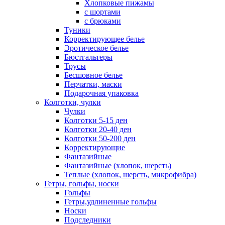
Хлопковые пижамы
с шортами
с брюками
Туники
Корректирующее белье
Эротическое белье
Бюстгальтеры
Трусы
Бесшовное белье
Перчатки, маски
Подарочная упаковка
Колготки, чулки
Чулки
Колготки 5-15 ден
Колготки 20-40 ден
Колготки 50-200 ден
Корректирующие
Фантазийные
Фантазийные (хлопок, шерсть)
Теплые (хлопок, шерсть, микрофибра)
Гетры, гольфы, носки
Гольфы
Гетры,удлиненные гольфы
Носки
Подследники