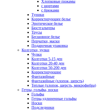
Хлопковые пижамы
с шортами
с брюками
Туники
Корректирующее белье
Эротическое белье
Бюстгальтеры
Трусы
Бесшовное белье
Перчатки, маски
Подарочная упаковка
Колготки, чулки
Чулки
Колготки 5-15 ден
Колготки 20-40 ден
Колготки 50-200 ден
Корректирующие
Фантазийные
Фантазийные (хлопок, шерсть)
Теплые (хлопок, шерсть, микрофибра)
Гетры, гольфы, носки
Гольфы
Гетры,удлиненные гольфы
Носки
Подследники