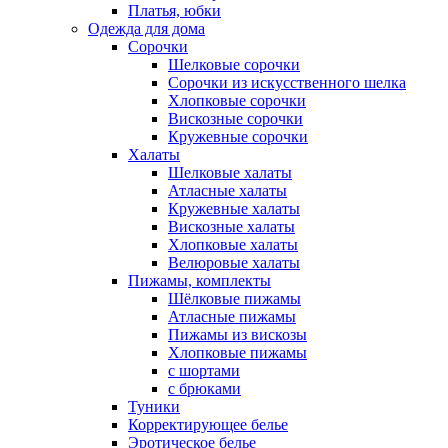
Платья, юбки
Одежда для дома
Сорочки
Шелковые сорочки
Сорочки из искусственного шелка
Хлопковые сорочки
Вискозные сорочки
Кружевные сорочки
Халаты
Шелковые халаты
Атласные халаты
Кружевные халаты
Вискозные халаты
Хлопковые халаты
Велюровые халаты
Пижамы, комплекты
Шёлковые пижамы
Атласные пижамы
Пижамы из вискозы
Хлопковые пижамы
с шортами
с брюками
Туники
Корректирующее белье
Эротическое белье