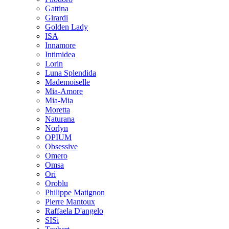
Gattina
Girardi
Golden Lady
ISA
Innamore
Intimidea
Lorin
Luna Splendida
Mademoiselle
Mia-Amore
Mia-Mia
Moretta
Naturana
Norlyn
OPIUM
Obsessive
Omero
Omsa
Ori
Oroblu
Philippe Matignon
Pierre Mantoux
Raffaela D'angelo
SISi