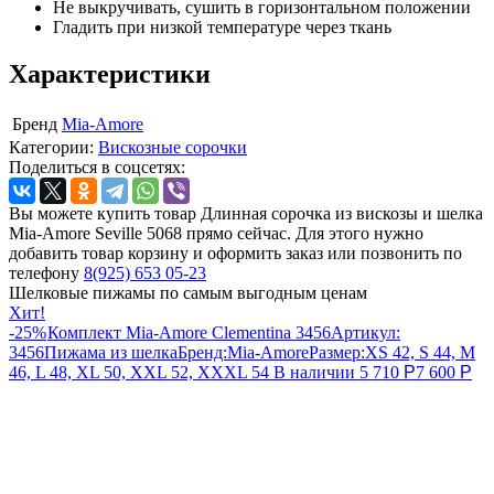
Не выкручивать, сушить в горизонтальном положении
Гладить при низкой температуре через ткань
Характеристики
Бренд
Mia-Amore
Категории:
Вискозные сорочки
Поделиться в соцсетях:
Вы можете купить товар Длинная сорочка из вискозы и шелка
Mia-Amore Seville 5068 прямо сейчас. Для этого нужно
добавить товар корзину и оформить заказ или позвонить по
телефону
8(925) 653 05-23
Шелковые пижамы по самым выгодным ценам
Хит!
-25%
Комплект Mia-Amore Clementina 3456
Артикул:
3456
Пижама из шелка
Бренд:
Mia-Amore
Размер:
XS 42, S 44, M
46, L 48, XL 50, XXL 52, XXXL 54
В наличии
5 710
Р
7 600
Р