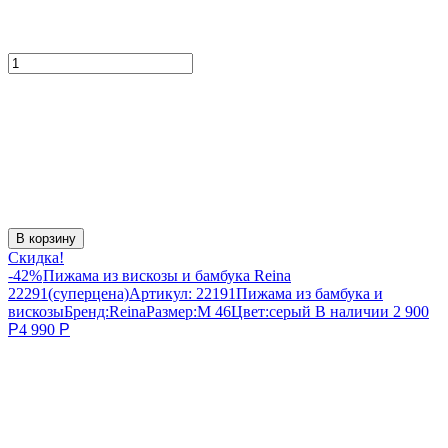
В корзину
Скидка!
-42%
Пижама из вискозы и бамбука Reina
22291(суперцена)
Артикул:
22191
Пижама из бамбука и
вискозы
Бренд:
Reina
Размер:
M 46
Цвет:
серый
В наличии
2 900
Р
4 990
Р