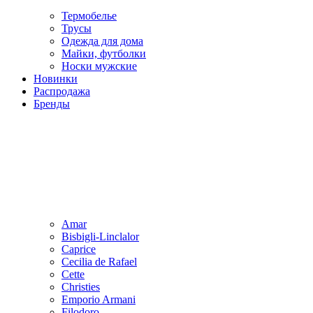
Термобелье
Трусы
Одежда для дома
Майки, футболки
Носки мужские
Новинки
Распродажа
Бренды
Amar
Bisbigli-Linclalor
Caprice
Cecilia de Rafael
Cette
Christies
Emporio Armani
Filodoro