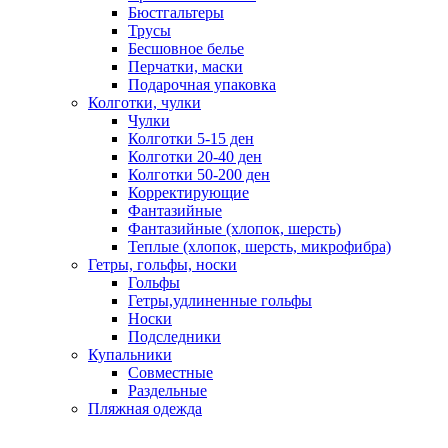
Бюстгальтеры
Трусы
Бесшовное белье
Перчатки, маски
Подарочная упаковка
Колготки, чулки
Чулки
Колготки 5-15 ден
Колготки 20-40 ден
Колготки 50-200 ден
Корректирующие
Фантазийные
Фантазийные (хлопок, шерсть)
Теплые (хлопок, шерсть, микрофибра)
Гетры, гольфы, носки
Гольфы
Гетры,удлиненные гольфы
Носки
Подследники
Купальники
Совместные
Раздельные
Пляжная одежда