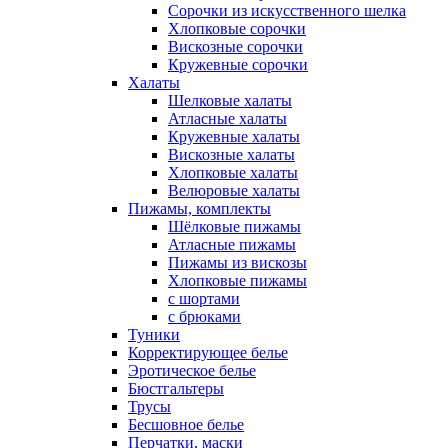
Сорочки из искусственного шелка
Хлопковые сорочки
Вискозные сорочки
Кружевные сорочки
Халаты
Шелковые халаты
Атласные халаты
Кружевные халаты
Вискозные халаты
Хлопковые халаты
Велюровые халаты
Пижамы, комплекты
Шёлковые пижамы
Атласные пижамы
Пижамы из вискозы
Хлопковые пижамы
с шортами
с брюками
Туники
Корректирующее белье
Эротическое белье
Бюстгальтеры
Трусы
Бесшовное белье
Перчатки, маски