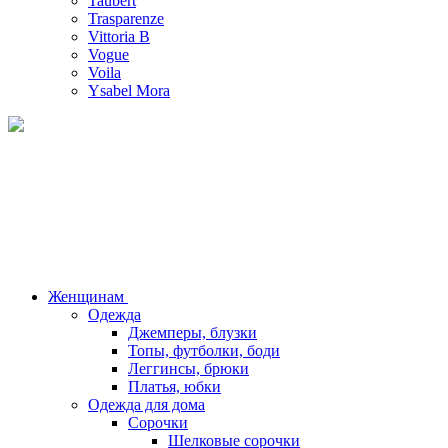
Taubert
Trasparenze
Vittoria B
Vogue
Voila
Ysabel Mora
Женщинам
Одежда
Джемперы, блузки
Топы, футболки, боди
Леггинсы, брюки
Платья, юбки
Одежда для дома
Сорочки
Шелковые сорочки