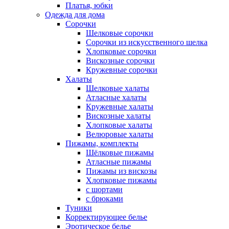
Платья, юбки
Одежда для дома
Сорочки
Шелковые сорочки
Сорочки из искусственного шелка
Хлопковые сорочки
Вискозные сорочки
Кружевные сорочки
Халаты
Шелковые халаты
Атласные халаты
Кружевные халаты
Вискозные халаты
Хлопковые халаты
Велюровые халаты
Пижамы, комплекты
Шёлковые пижамы
Атласные пижамы
Пижамы из вискозы
Хлопковые пижамы
с шортами
с брюками
Туники
Корректирующее белье
Эротическое белье