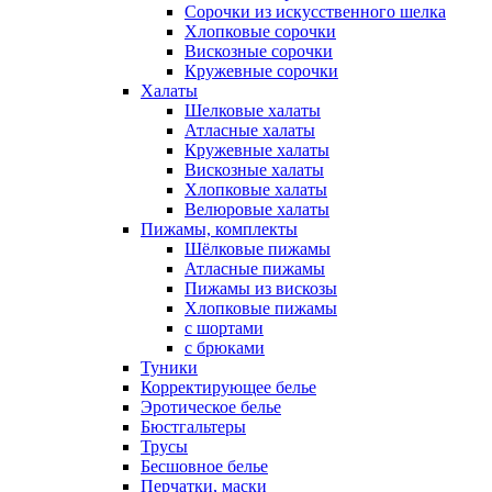
Сорочки из искусственного шелка
Хлопковые сорочки
Вискозные сорочки
Кружевные сорочки
Халаты
Шелковые халаты
Атласные халаты
Кружевные халаты
Вискозные халаты
Хлопковые халаты
Велюровые халаты
Пижамы, комплекты
Шёлковые пижамы
Атласные пижамы
Пижамы из вискозы
Хлопковые пижамы
с шортами
с брюками
Туники
Корректирующее белье
Эротическое белье
Бюстгальтеры
Трусы
Бесшовное белье
Перчатки, маски