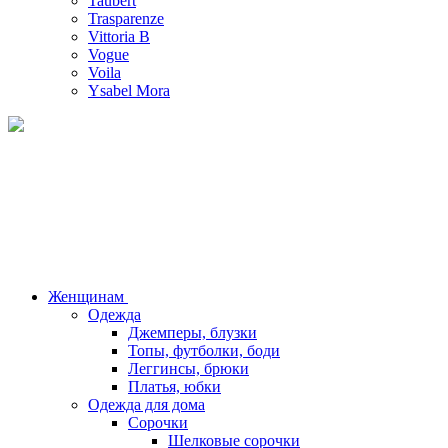
Taubert
Trasparenze
Vittoria B
Vogue
Voila
Ysabel Mora
Женщинам
Одежда
Джемперы, блузки
Топы, футболки, боди
Леггинсы, брюки
Платья, юбки
Одежда для дома
Сорочки
Шелковые сорочки