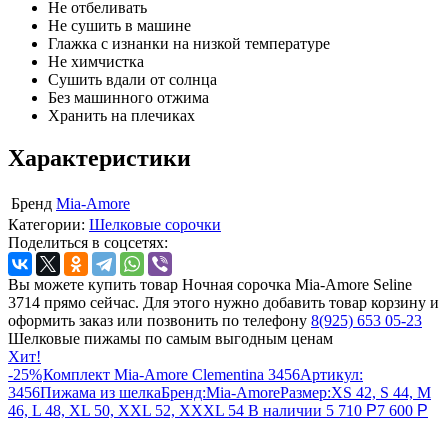
Не отбеливать
Не сушить в машине
Глажка с изнанки на низкой температуре
Не химчистка
Сушить вдали от солнца
Без машинного отжима
Хранить на плечиках
Характеристики
Бренд
Mia-Amore
Категории:
Шелковые сорочки
Поделиться в соцсетях:
Вы можете купить товар Ночная сорочка Mia-Amore Seline
3714 прямо сейчас. Для этого нужно добавить товар корзину и
оформить заказ или позвонить по телефону
8(925) 653 05-23
Шелковые пижамы по самым выгодным ценам
Хит!
-25%
Комплект Mia-Amore Clementina 3456
Артикул:
3456
Пижама из шелка
Бренд:
Mia-Amore
Размер:
XS 42, S 44, M
46, L 48, XL 50, XXL 52, XXXL 54
В наличии
5 710
Р
7 600
Р