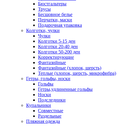
Бюстгальтеры
Трусы
Бесшовное белье
Перчатки, маски
Подарочная упаковка
Колготки, чулки
Чулки
Колготки 5-15 ден
Колготки 20-40 ден
Колготки 50-200 ден
Корректирующие
Фантазийные
Фантазийные (хлопок, шерсть)
Теплые (хлопок, шерсть, микрофибра)
Гетры, гольфы, носки
Гольфы
Гетры,удлиненные гольфы
Носки
Подследники
Купальники
Совместные
Раздельные
Пляжная одежда