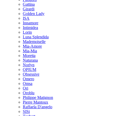
Gattina
Girardi
Golden Lady
ISA
Innamore
Intimidea
Lorin
Luna Splendida
Mademoiselle
Mia-Amore
Mia-Mia
Moretta
Naturana
Norlyn
OPIUM
Obsessive
Omero
Omsa
Ori
Oroblu
Philippe Matignon
Pierre Mantoux
Raffaela D'angelo
SISi