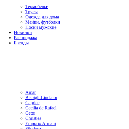
Термобелье
Трусы
Одежда для дома
Майки, футболки
Носки мужские
Новинки
Распродажа
Бренды
Amar
Bisbigli-Linclalor
Caprice
Cecilia de Rafael
Cette
Christies
Emporio Armani
Filodoro