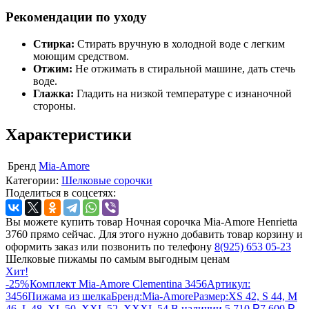
Рекомендации по уходу
Стирка:
Стирать вручную в холодной воде с легким
моющим средством.
Отжим:
Не отжимать в стиральной машине, дать стечь
воде.
Глажка:
Гладить на низкой температуре с изнаночной
стороны.
Характеристики
Бренд
Mia-Amore
Категории:
Шелковые сорочки
Поделиться в соцсетях:
Вы можете купить товар Ночная сорочка Mia-Amore Henrietta
3760 прямо сейчас. Для этого нужно добавить товар корзину и
оформить заказ или позвонить по телефону
8(925) 653 05-23
Шелковые пижамы по самым выгодным ценам
Хит!
-25%
Комплект Mia-Amore Clementina 3456
Артикул:
3456
Пижама из шелка
Бренд:
Mia-Amore
Размер:
XS 42, S 44, M
46, L 48, XL 50, XXL 52, XXXL 54
В наличии
5 710
Р
7 600
Р