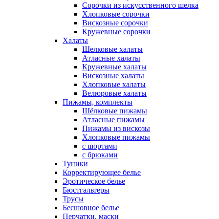
Сорочки из искусственного шелка
Хлопковые сорочки
Вискозные сорочки
Кружевные сорочки
Халаты
Шелковые халаты
Атласные халаты
Кружевные халаты
Вискозные халаты
Хлопковые халаты
Велюровые халаты
Пижамы, комплекты
Шёлковые пижамы
Атласные пижамы
Пижамы из вискозы
Хлопковые пижамы
с шортами
с брюками
Туники
Корректирующее белье
Эротическое белье
Бюстгальтеры
Трусы
Бесшовное белье
Перчатки, маски