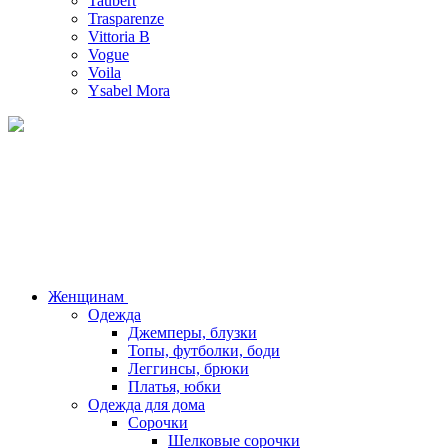
Taubert
Trasparenze
Vittoria B
Vogue
Voila
Ysabel Mora
Женщинам
Одежда
Джемперы, блузки
Топы, футболки, боди
Леггинсы, брюки
Платья, юбки
Одежда для дома
Сорочки
Шелковые сорочки