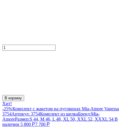
В корзину
Хит!
-25%
Комплект с жакетом на пуговицах Mia-Amore Vanessa
3754
Артикул:
3754
Комплект из шелка
Бренд:
Mia-
Amore
Размер:
S 44, M 46, L 48, XL 50, XXL 52, XXXL 54
В
наличии
5 800
Р
7 700
Р