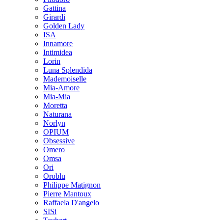
Gattina
Girardi
Golden Lady
ISA
Innamore
Intimidea
Lorin
Luna Splendida
Mademoiselle
Mia-Amore
Mia-Mia
Moretta
Naturana
Norlyn
OPIUM
Obsessive
Omero
Omsa
Ori
Oroblu
Philippe Matignon
Pierre Mantoux
Raffaela D'angelo
SISi