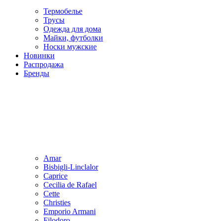
Термобелье
Трусы
Одежда для дома
Майки, футболки
Носки мужские
Новинки
Распродажа
Бренды
Amar
Bisbigli-Linclalor
Caprice
Cecilia de Rafael
Cette
Christies
Emporio Armani
Filodoro