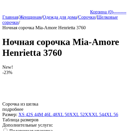
Корзина (
0
)
---------
Главная
/
Женщинам
/
Одежда для дома
/
Сорочки
/
Шелковые
сорочки
/
Ночная сорочка Mia-Amore Henrietta 3760
Ночная сорочка Mia-Amore
Henrietta 3760
New!
-23%
Сорочка из шелка
подробнее
Размер:
XS 42
S 44
M 46
L 48
XL 50
XXL 52
XXXL 54
4XL 56
Таблица размеров
Дополнительные услуги:
Подарочная упаковка