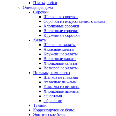
Платья, юбки
Одежда для дома
Сорочки
Шелковые сорочки
Сорочки из искусственного шелка
Хлопковые сорочки
Вискозные сорочки
Кружевные сорочки
Халаты
Шелковые халаты
Атласные халаты
Кружевные халаты
Вискозные халаты
Хлопковые халаты
Велюровые халаты
Пижамы, комплекты
Шёлковые пижамы
Атласные пижамы
Пижамы из вискозы
Хлопковые пижамы
с шортами
с брюками
Туники
Корректирующее белье
Эротическое белье