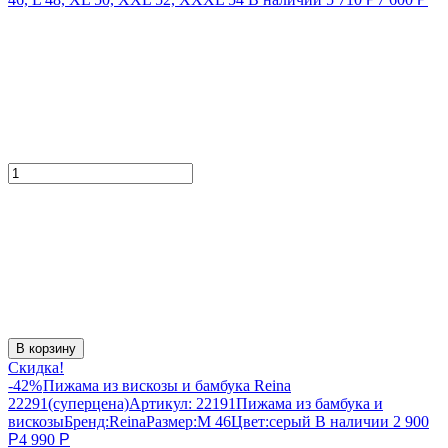
В корзину
Скидка!
-42%
Пижама из вискозы и бамбука Reina
22291(суперцена)
Артикул:
22191
Пижама из бамбука и
вискозы
Бренд:
Reina
Размер:
M 46
Цвет:
серый
В наличии
2 900
Р
4 990
Р