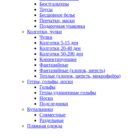
Бюстгальтеры
Трусы
Бесшовное белье
Перчатки, маски
Подарочная упаковка
Колготки, чулки
Чулки
Колготки 5-15 ден
Колготки 20-40 ден
Колготки 50-200 ден
Корректирующие
Фантазийные
Фантазийные (хлопок, шерсть)
Теплые (хлопок, шерсть, микрофибра)
Гетры, гольфы, носки
Гольфы
Гетры,удлиненные гольфы
Носки
Подследники
Купальники
Совместные
Раздельные
Пляжная одежда