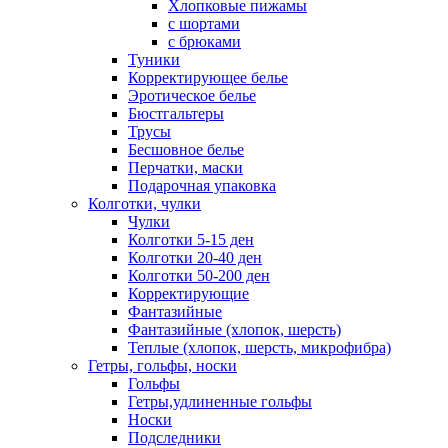
Хлопковые пижамы
с шортами
с брюками
Туники
Корректирующее белье
Эротическое белье
Бюстгальтеры
Трусы
Бесшовное белье
Перчатки, маски
Подарочная упаковка
Колготки, чулки
Чулки
Колготки 5-15 ден
Колготки 20-40 ден
Колготки 50-200 ден
Корректирующие
Фантазийные
Фантазийные (хлопок, шерсть)
Теплые (хлопок, шерсть, микрофибра)
Гетры, гольфы, носки
Гольфы
Гетры,удлиненные гольфы
Носки
Подследники