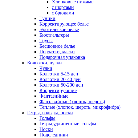
Хлопковые пижамы
с шортами
с брюками
Туники
Корректирующее белье
Эротическое белье
Бюстгальтеры
Трусы
Бесшовное белье
Перчатки, маски
Подарочная упаковка
Колготки, чулки
Чулки
Колготки 5-15 ден
Колготки 20-40 ден
Колготки 50-200 ден
Корректирующие
Фантазийные
Фантазийные (хлопок, шерсть)
Теплые (хлопок, шерсть, микрофибра)
Гетры, гольфы, носки
Гольфы
Гетры,удлиненные гольфы
Носки
Подследники