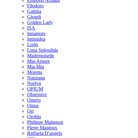
Emporio Armani
Filodoro
Gattina
Girardi
Golden Lady
ISA
Innamore
Intimidea
Lorin
Luna Splendida
Mademoiselle
Mia-Amore
Mia-Mia
Moretta
Naturana
Norlyn
OPIUM
Obsessive
Omero
Omsa
Ori
Oroblu
Philippe Matignon
Pierre Mantoux
Raffaela D'angelo