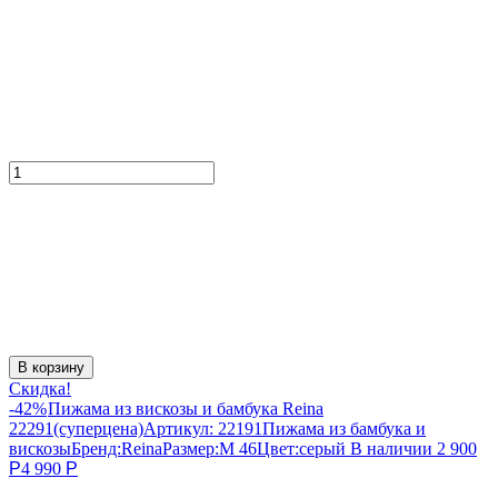
В корзину
Скидка!
-42%
Пижама из вискозы и бамбука Reina
22291(суперцена)
Артикул:
22191
Пижама из бамбука и
вискозы
Бренд:
Reina
Размер:
M 46
Цвет:
серый
В наличии
2 900
Р
4 990
Р