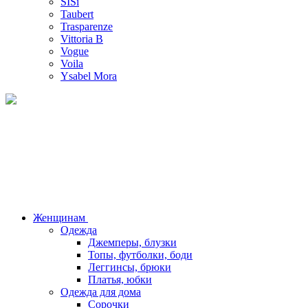
SISi
Taubert
Trasparenze
Vittoria B
Vogue
Voila
Ysabel Mora
Женщинам
Одежда
Джемперы, блузки
Топы, футболки, боди
Леггинсы, брюки
Платья, юбки
Одежда для дома
Сорочки