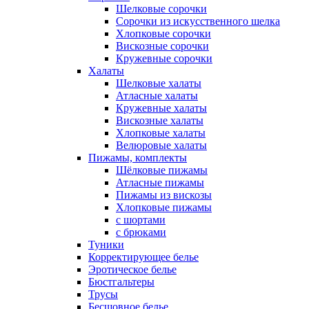
Шелковые сорочки
Сорочки из искусственного шелка
Хлопковые сорочки
Вискозные сорочки
Кружевные сорочки
Халаты
Шелковые халаты
Атласные халаты
Кружевные халаты
Вискозные халаты
Хлопковые халаты
Велюровые халаты
Пижамы, комплекты
Шёлковые пижамы
Атласные пижамы
Пижамы из вискозы
Хлопковые пижамы
с шортами
с брюками
Туники
Корректирующее белье
Эротическое белье
Бюстгальтеры
Трусы
Бесшовное белье