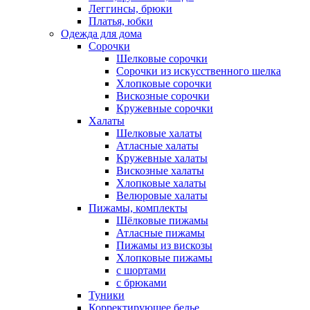
Леггинсы, брюки
Платья, юбки
Одежда для дома
Сорочки
Шелковые сорочки
Сорочки из искусственного шелка
Хлопковые сорочки
Вискозные сорочки
Кружевные сорочки
Халаты
Шелковые халаты
Атласные халаты
Кружевные халаты
Вискозные халаты
Хлопковые халаты
Велюровые халаты
Пижамы, комплекты
Шёлковые пижамы
Атласные пижамы
Пижамы из вискозы
Хлопковые пижамы
с шортами
с брюками
Туники
Корректирующее белье