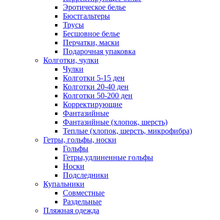
Эротическое белье
Бюстгальтеры
Трусы
Бесшовное белье
Перчатки, маски
Подарочная упаковка
Колготки, чулки
Чулки
Колготки 5-15 ден
Колготки 20-40 ден
Колготки 50-200 ден
Корректирующие
Фантазийные
Фантазийные (хлопок, шерсть)
Теплые (хлопок, шерсть, микрофибра)
Гетры, гольфы, носки
Гольфы
Гетры,удлиненные гольфы
Носки
Подследники
Купальники
Совместные
Раздельные
Пляжная одежда