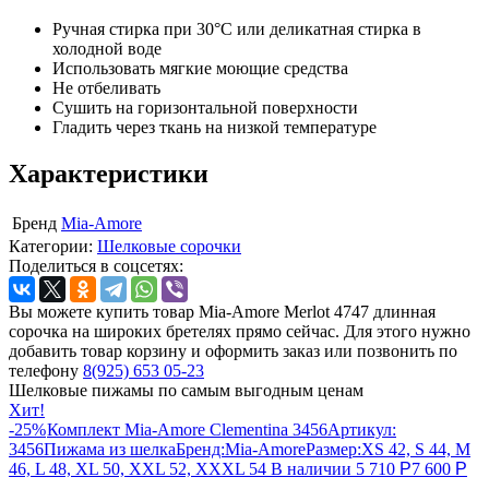
Ручная стирка при 30°C или деликатная стирка в
холодной воде
Использовать мягкие моющие средства
Не отбеливать
Сушить на горизонтальной поверхности
Гладить через ткань на низкой температуре
Характеристики
Бренд
Mia-Amore
Категории:
Шелковые сорочки
Поделиться в соцсетях:
Вы можете купить товар Mia-Amore Merlot 4747 длинная
сорочка на широких бретелях прямо сейчас. Для этого нужно
добавить товар корзину и оформить заказ или позвонить по
телефону
8(925) 653 05-23
Шелковые пижамы по самым выгодным ценам
Хит!
-25%
Комплект Mia-Amore Clementina 3456
Артикул:
3456
Пижама из шелка
Бренд:
Mia-Amore
Размер:
XS 42, S 44, M
46, L 48, XL 50, XXL 52, XXXL 54
В наличии
5 710
Р
7 600
Р