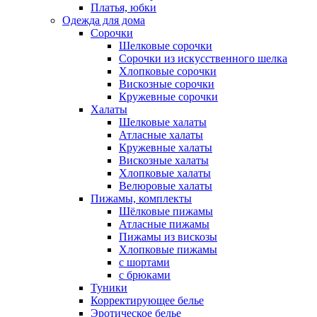
Платья, юбки
Одежда для дома
Сорочки
Шелковые сорочки
Сорочки из искусственного шелка
Хлопковые сорочки
Вискозные сорочки
Кружевные сорочки
Халаты
Шелковые халаты
Атласные халаты
Кружевные халаты
Вискозные халаты
Хлопковые халаты
Велюровые халаты
Пижамы, комплекты
Шёлковые пижамы
Атласные пижамы
Пижамы из вискозы
Хлопковые пижамы
с шортами
с брюками
Туники
Корректирующее белье
Эротическое белье