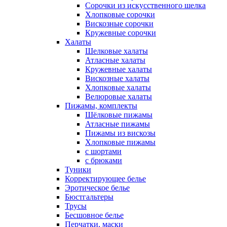
Сорочки из искусственного шелка
Хлопковые сорочки
Вискозные сорочки
Кружевные сорочки
Халаты
Шелковые халаты
Атласные халаты
Кружевные халаты
Вискозные халаты
Хлопковые халаты
Велюровые халаты
Пижамы, комплекты
Шёлковые пижамы
Атласные пижамы
Пижамы из вискозы
Хлопковые пижамы
с шортами
с брюками
Туники
Корректирующее белье
Эротическое белье
Бюстгальтеры
Трусы
Бесшовное белье
Перчатки, маски