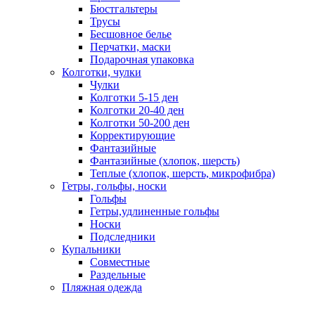
Бюстгальтеры
Трусы
Бесшовное белье
Перчатки, маски
Подарочная упаковка
Колготки, чулки
Чулки
Колготки 5-15 ден
Колготки 20-40 ден
Колготки 50-200 ден
Корректирующие
Фантазийные
Фантазийные (хлопок, шерсть)
Теплые (хлопок, шерсть, микрофибра)
Гетры, гольфы, носки
Гольфы
Гетры,удлиненные гольфы
Носки
Подследники
Купальники
Совместные
Раздельные
Пляжная одежда