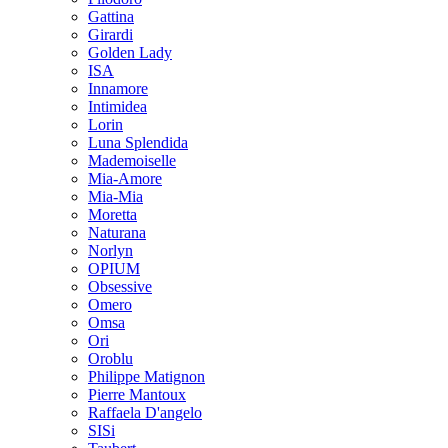
Gattina
Girardi
Golden Lady
ISA
Innamore
Intimidea
Lorin
Luna Splendida
Mademoiselle
Mia-Amore
Mia-Mia
Moretta
Naturana
Norlyn
OPIUM
Obsessive
Omero
Omsa
Ori
Oroblu
Philippe Matignon
Pierre Mantoux
Raffaela D'angelo
SISi