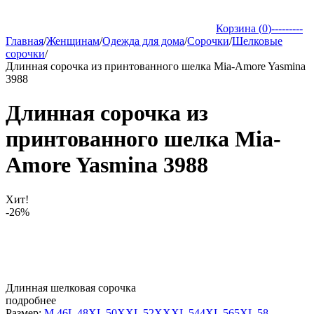
Корзина (
0
)
---------
Главная
/
Женщинам
/
Одежда для дома
/
Сорочки
/
Шелковые
сорочки
/
Длинная сорочка из принтованного шелка Mia-Amore Yasmina
3988
Длинная сорочка из
принтованного шелка Mia-
Amore Yasmina 3988
Хит!
-26%
Длинная шелковая сорочка
подробнее
Размер:
M 46
L 48
XL 50
XXL 52
XXXL 54
4XL 56
5XL 58