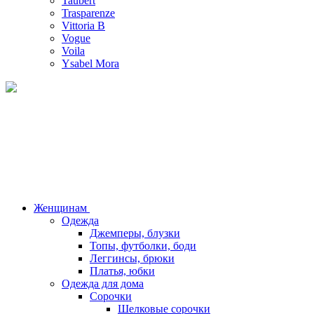
Taubert
Trasparenze
Vittoria B
Vogue
Voila
Ysabel Mora
Женщинам
Одежда
Джемперы, блузки
Топы, футболки, боди
Леггинсы, брюки
Платья, юбки
Одежда для дома
Сорочки
Шелковые сорочки