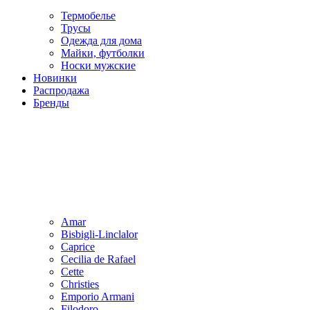
Термобелье
Трусы
Одежда для дома
Майки, футболки
Носки мужские
Новинки
Распродажа
Бренды
Amar
Bisbigli-Linclalor
Caprice
Cecilia de Rafael
Cette
Christies
Emporio Armani
Filodoro