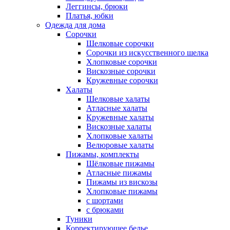
Леггинсы, брюки
Платья, юбки
Одежда для дома
Сорочки
Шелковые сорочки
Сорочки из искусственного шелка
Хлопковые сорочки
Вискозные сорочки
Кружевные сорочки
Халаты
Шелковые халаты
Атласные халаты
Кружевные халаты
Вискозные халаты
Хлопковые халаты
Велюровые халаты
Пижамы, комплекты
Шёлковые пижамы
Атласные пижамы
Пижамы из вискозы
Хлопковые пижамы
с шортами
с брюками
Туники
Корректирующее белье