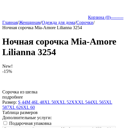
Корзина (
0
)
---------
Главная
/
Женщинам
/
Одежда для дома
/
Сорочки
/
Ночная сорочка Mia-Amore Lilianna 3254
Ночная сорочка Mia-Amore
Lilianna 3254
New!
-15%
Сорочка из шелка
подробнее
Размер:
S 44
M 46
L 48
XL 50
XXL 52
XXXL 54
4XL 56
5XL
58
7XL 62
6XL 60
Таблица размеров
Дополнительные услуги:
Подарочная упаковка