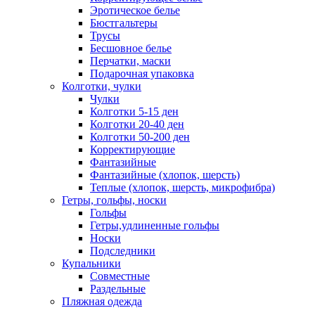
Эротическое белье
Бюстгальтеры
Трусы
Бесшовное белье
Перчатки, маски
Подарочная упаковка
Колготки, чулки
Чулки
Колготки 5-15 ден
Колготки 20-40 ден
Колготки 50-200 ден
Корректирующие
Фантазийные
Фантазийные (хлопок, шерсть)
Теплые (хлопок, шерсть, микрофибра)
Гетры, гольфы, носки
Гольфы
Гетры,удлиненные гольфы
Носки
Подследники
Купальники
Совместные
Раздельные
Пляжная одежда