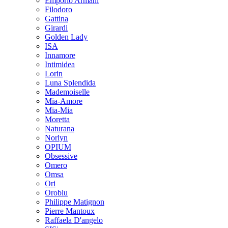
Emporio Armani
Filodoro
Gattina
Girardi
Golden Lady
ISA
Innamore
Intimidea
Lorin
Luna Splendida
Mademoiselle
Mia-Amore
Mia-Mia
Moretta
Naturana
Norlyn
OPIUM
Obsessive
Omero
Omsa
Ori
Oroblu
Philippe Matignon
Pierre Mantoux
Raffaela D'angelo