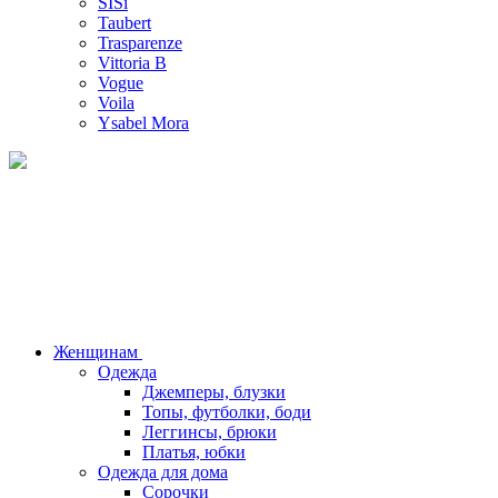
SISi
Taubert
Trasparenze
Vittoria B
Vogue
Voila
Ysabel Mora
Женщинам
Одежда
Джемперы, блузки
Топы, футболки, боди
Леггинсы, брюки
Платья, юбки
Одежда для дома
Сорочки