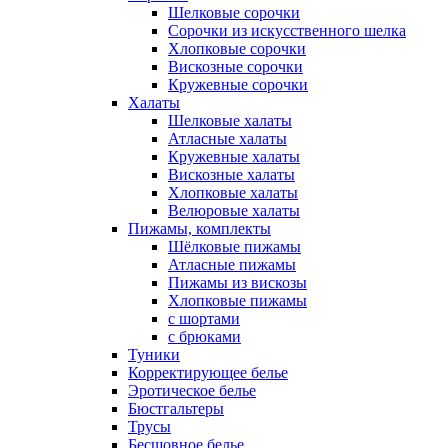
Шелковые сорочки
Сорочки из искусственного шелка
Хлопковые сорочки
Вискозные сорочки
Кружевные сорочки
Халаты
Шелковые халаты
Атласные халаты
Кружевные халаты
Вискозные халаты
Хлопковые халаты
Велюровые халаты
Пижамы, комплекты
Шёлковые пижамы
Атласные пижамы
Пижамы из вискозы
Хлопковые пижамы
с шортами
с брюками
Туники
Корректирующее белье
Эротическое белье
Бюстгальтеры
Трусы
Бесшовное белье