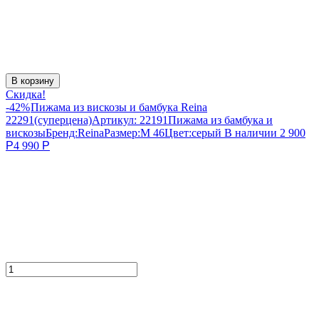
В корзину
Скидка!
-42%
Пижама из вискозы и бамбука Reina
22291(суперцена)
Артикул:
22191
Пижама из бамбука и
вискозы
Бренд:
Reina
Размер:
M 46
Цвет:
серый
В наличии
2 900
Р
4 990
Р