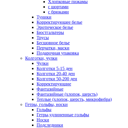
Хлопковые пижамы
с шортами
с брюками
Туники
Корректирующее белье
Эротическое белье
Бюстгальтеры
Трусы
Бесшовное белье
Перчатки, маски
Подарочная упаковка
Колготки, чулки
Чулки
Колготки 5-15 ден
Колготки 20-40 ден
Колготки 50-200 ден
Корректирующие
Фантазийные
Фантазийные (хлопок, шерсть)
Теплые (хлопок, шерсть, микрофибра)
Гетры, гольфы, носки
Гольфы
Гетры,удлиненные гольфы
Носки
Подследники