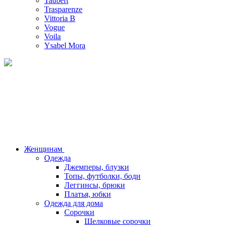
Taubert
Trasparenze
Vittoria B
Vogue
Voila
Ysabel Mora
Женщинам
Одежда
Джемперы, блузки
Топы, футболки, боди
Леггинсы, брюки
Платья, юбки
Одежда для дома
Сорочки
Шелковые сорочки