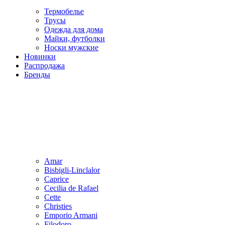
Термобелье
Трусы
Одежда для дома
Майки, футболки
Носки мужские
Новинки
Распродажа
Бренды
Amar
Bisbigli-Linclalor
Caprice
Cecilia de Rafael
Cette
Christies
Emporio Armani
Filodoro