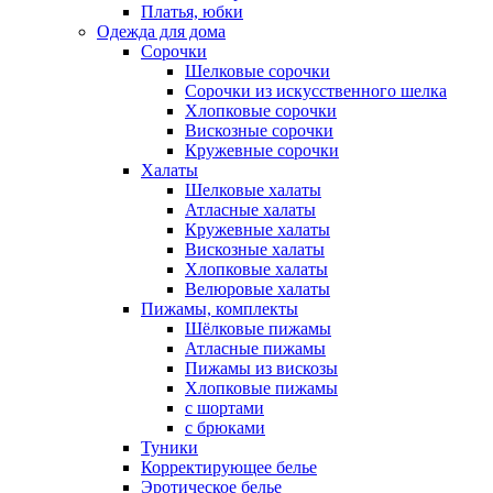
Платья, юбки
Одежда для дома
Сорочки
Шелковые сорочки
Сорочки из искусственного шелка
Хлопковые сорочки
Вискозные сорочки
Кружевные сорочки
Халаты
Шелковые халаты
Атласные халаты
Кружевные халаты
Вискозные халаты
Хлопковые халаты
Велюровые халаты
Пижамы, комплекты
Шёлковые пижамы
Атласные пижамы
Пижамы из вискозы
Хлопковые пижамы
с шортами
с брюками
Туники
Корректирующее белье
Эротическое белье