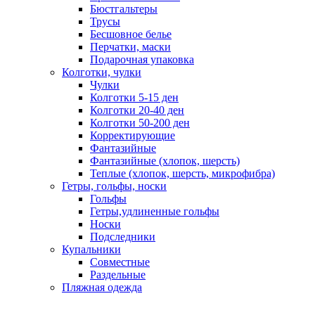
Бюстгальтеры
Трусы
Бесшовное белье
Перчатки, маски
Подарочная упаковка
Колготки, чулки
Чулки
Колготки 5-15 ден
Колготки 20-40 ден
Колготки 50-200 ден
Корректирующие
Фантазийные
Фантазийные (хлопок, шерсть)
Теплые (хлопок, шерсть, микрофибра)
Гетры, гольфы, носки
Гольфы
Гетры,удлиненные гольфы
Носки
Подследники
Купальники
Совместные
Раздельные
Пляжная одежда