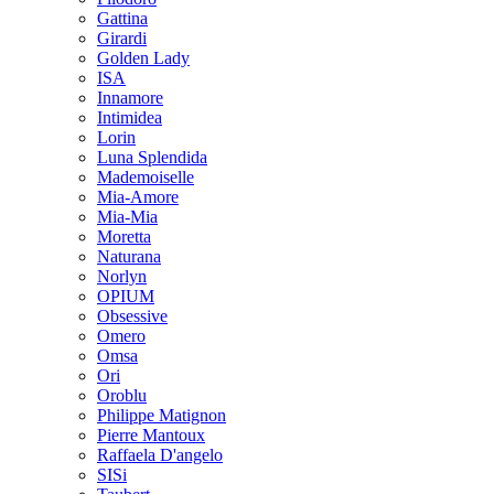
Gattina
Girardi
Golden Lady
ISA
Innamore
Intimidea
Lorin
Luna Splendida
Mademoiselle
Mia-Amore
Mia-Mia
Moretta
Naturana
Norlyn
OPIUM
Obsessive
Omero
Omsa
Ori
Oroblu
Philippe Matignon
Pierre Mantoux
Raffaela D'angelo
SISi