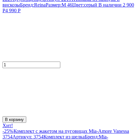
вискозы
Бренд:
Reina
Размер:
M 46
Цвет:
серый
В наличии
2 900
Р
4 990
Р
В корзину
Хит!
-25%
Комплект с жакетом на пуговицах Mia-Amore Vanessa
3754
Артикул:
3754
Комплект из шелка
Бренд:
Mia-