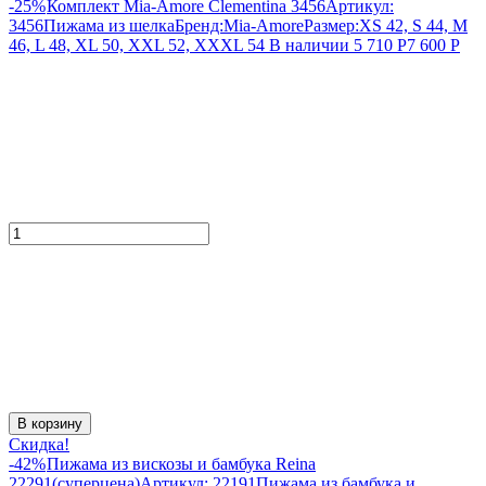
-25%
Комплект Mia-Amore Clementina 3456
Артикул:
3456
Пижама из шелка
Бренд:
Mia-Amore
Размер:
XS 42, S 44, M
46, L 48, XL 50, XXL 52, XXXL 54
В наличии
5 710
Р
7 600
Р
В корзину
Скидка!
-42%
Пижама из вискозы и бамбука Reina
22291(суперцена)
Артикул:
22191
Пижама из бамбука и