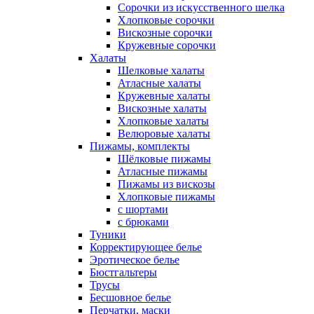
Сорочки из искусственного шелка
Хлопковые сорочки
Вискозные сорочки
Кружевные сорочки
Халаты
Шелковые халаты
Атласные халаты
Кружевные халаты
Вискозные халаты
Хлопковые халаты
Велюровые халаты
Пижамы, комплекты
Шёлковые пижамы
Атласные пижамы
Пижамы из вискозы
Хлопковые пижамы
с шортами
с брюками
Туники
Корректирующее белье
Эротическое белье
Бюстгальтеры
Трусы
Бесшовное белье
Перчатки, маски