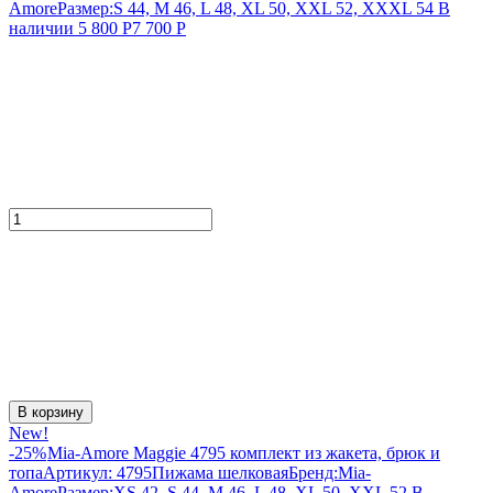
Amore
Размер:
S 44, M 46, L 48, XL 50, XXL 52, XXXL 54
В
наличии
5 800
Р
7 700
Р
В корзину
New!
-25%
Mia-Amore Maggie 4795 комплект из жакета, брюк и
топа
Артикул:
4795
Пижама шелковая
Бренд:
Mia-
Amore
Размер:
XS 42, S 44, M 46, L 48, XL 50, XXL 52
В