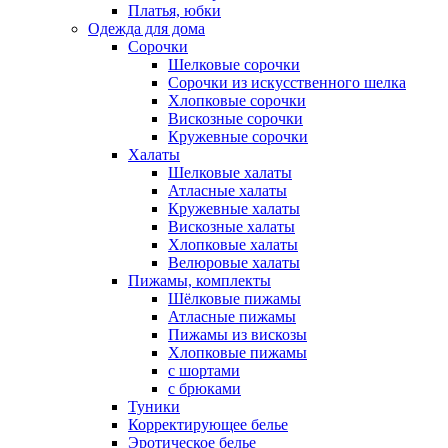
Платья, юбки
Одежда для дома
Сорочки
Шелковые сорочки
Сорочки из искусственного шелка
Хлопковые сорочки
Вискозные сорочки
Кружевные сорочки
Халаты
Шелковые халаты
Атласные халаты
Кружевные халаты
Вискозные халаты
Хлопковые халаты
Велюровые халаты
Пижамы, комплекты
Шёлковые пижамы
Атласные пижамы
Пижамы из вискозы
Хлопковые пижамы
с шортами
с брюками
Туники
Корректирующее белье
Эротическое белье