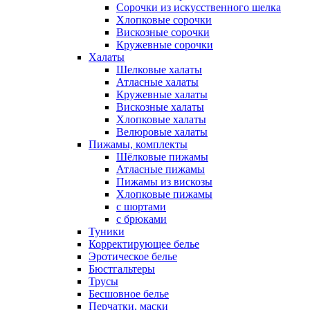
Сорочки из искусственного шелка
Хлопковые сорочки
Вискозные сорочки
Кружевные сорочки
Халаты
Шелковые халаты
Атласные халаты
Кружевные халаты
Вискозные халаты
Хлопковые халаты
Велюровые халаты
Пижамы, комплекты
Шёлковые пижамы
Атласные пижамы
Пижамы из вискозы
Хлопковые пижамы
с шортами
с брюками
Туники
Корректирующее белье
Эротическое белье
Бюстгальтеры
Трусы
Бесшовное белье
Перчатки, маски