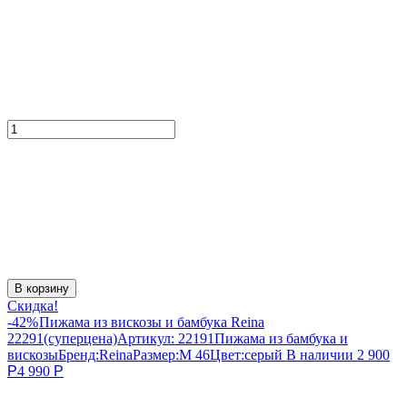
В корзину
Скидка!
-42%
Пижама из вискозы и бамбука Reina
22291(суперцена)
Артикул:
22191
Пижама из бамбука и
вискозы
Бренд:
Reina
Размер:
M 46
Цвет:
серый
В наличии
2 900
Р
4 990
Р