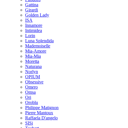
Gattina
Girardi
Golden Lady
ISA
Innamore
Intimidea
Lorin
Luna Splendida
Mademoiselle
Mia-Amore
Mia-Mia
Moretta
Naturana
Norlyn
OPIUM
Obsessive
Omero
Omsa
Ori
Oroblu
Philippe Matignon
Pierre Mantoux
Raffaela D'angelo
SISi