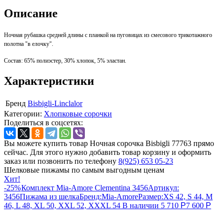
Описание
Ночная рубашка средней длины с планкой на пуговицах из смесового трикотажного
полотна "в елочку".
Состав: 65% полиэстер, 30% хлопок, 5% эластан.
Характеристики
Бренд
Bisbigli-Linclalor
Категории:
Хлопковые сорочки
Поделиться в соцсетях:
Вы можете купить товар Ночная сорочка Bisbigli 77763 прямо
сейчас. Для этого нужно добавить товар корзину и оформить
заказ или позвонить по телефону
8(925) 653 05-23
Шелковые пижамы по самым выгодным ценам
Хит!
-25%
Комплект Mia-Amore Clementina 3456
Артикул:
3456
Пижама из шелка
Бренд:
Mia-Amore
Размер:
XS 42, S 44, M
46, L 48, XL 50, XXL 52, XXXL 54
В наличии
5 710
Р
7 600
Р