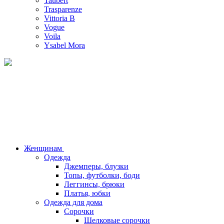
Taubert
Trasparenze
Vittoria B
Vogue
Voila
Ysabel Mora
Женщинам
Одежда
Джемперы, блузки
Топы, футболки, боди
Леггинсы, брюки
Платья, юбки
Одежда для дома
Сорочки
Шелковые сорочки