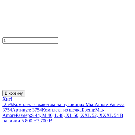
В корзину
Хит!
-25%
Комплект с жакетом на пуговицах Mia-Amore Vanessa
3754
Артикул:
3754
Комплект из шелка
Бренд:
Mia-
Amore
Размер:
S 44, M 46, L 48, XL 50, XXL 52, XXXL 54
В
наличии
5 800
Р
7 700
Р