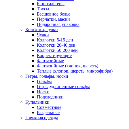
Бюстгальтеры
Трусы
Бесшовное белье
Перчатки, маски
Подарочная упаковка
Колготки, чулки
Чулки
Колготки 5-15 ден
Колготки 20-40 ден
Колготки 50-200 ден
Корректирующие
Фантазийные
Фантазийные (хлопок, шерсть)
Теплые (хлопок, шерсть, микрофибра)
Гетры, гольфы, носки
Гольфы
Гетры,удлиненные гольфы
Носки
Подследники
Купальники
Совместные
Раздельные
Пляжная одежда