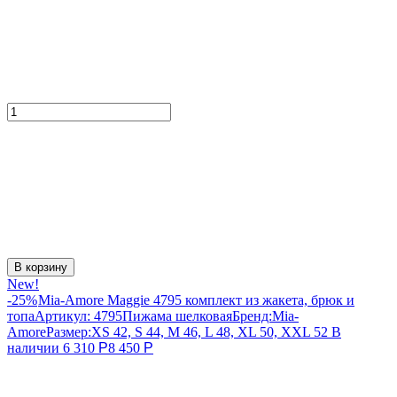
В корзину
New!
-25%
Mia-Amore Maggie 4795 комплект из жакета, брюк и
топа
Артикул:
4795
Пижама шелковая
Бренд:
Mia-
Amore
Размер:
XS 42, S 44, M 46, L 48, XL 50, XXL 52
В
наличии
6 310
Р
8 450
Р