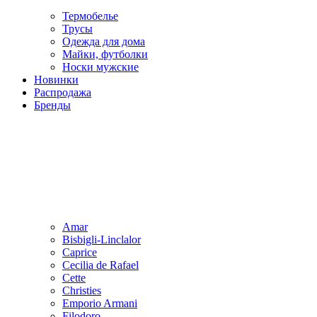
Термобелье
Трусы
Одежда для дома
Майки, футболки
Носки мужские
Новинки
Распродажа
Бренды
Amar
Bisbigli-Linclalor
Caprice
Cecilia de Rafael
Cette
Christies
Emporio Armani
Filodoro