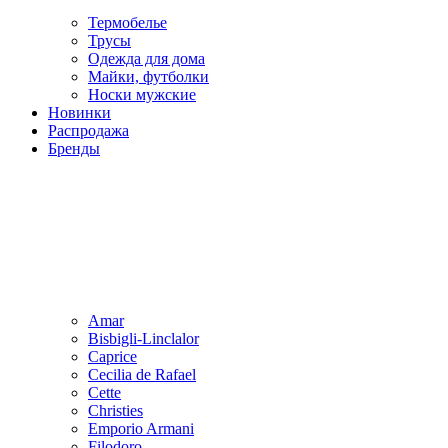
Термобелье
Трусы
Одежда для дома
Майки, футболки
Носки мужские
Новинки
Распродажа
Бренды
Amar
Bisbigli-Linclalor
Caprice
Cecilia de Rafael
Cette
Christies
Emporio Armani
Filodoro