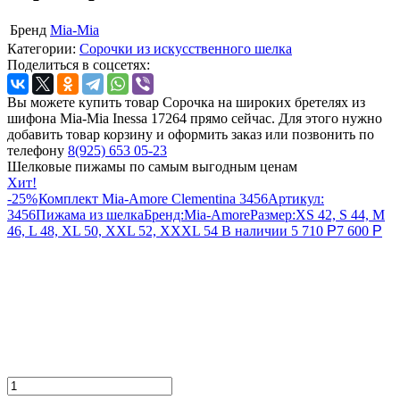
Бренд
Mia-Mia
Категории:
Сорочки из искусственного шелка
Поделиться в соцсетях:
Вы можете купить товар Сорочка на широких бретелях из
шифона Mia-Mia Inessa 17264 прямо сейчас. Для этого нужно
добавить товар корзину и оформить заказ или позвонить по
телефону
8(925) 653 05-23
Шелковые пижамы по самым выгодным ценам
Хит!
-25%
Комплект Mia-Amore Clementina 3456
Артикул:
3456
Пижама из шелка
Бренд:
Mia-Amore
Размер:
XS 42, S 44, M
46, L 48, XL 50, XXL 52, XXXL 54
В наличии
5 710
Р
7 600
Р