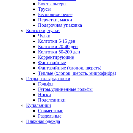
Бюстгальтеры
Трусы
Бесшовное белье
Перчатки, маски
Подарочная упаковка
Колготки, чулки
Чулки
Колготки 5-15 ден
Колготки 20-40 ден
Колготки 50-200 ден
Корректирующие
Фантазийные
Фантазийные (хлопок, шерсть)
Теплые (хлопок, шерсть, микрофибра)
Гетры, гольфы, носки
Гольфы
Гетры,удлиненные гольфы
Носки
Подследники
Купальники
Совместные
Раздельные
Пляжная одежда