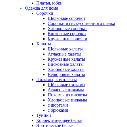
Платья, юбки
Одежда для дома
Сорочки
Шелковые сорочки
Сорочки из искусственного шелка
Хлопковые сорочки
Вискозные сорочки
Кружевные сорочки
Халаты
Шелковые халаты
Атласные халаты
Кружевные халаты
Вискозные халаты
Хлопковые халаты
Велюровые халаты
Пижамы, комплекты
Шёлковые пижамы
Атласные пижамы
Пижамы из вискозы
Хлопковые пижамы
с шортами
с брюками
Туники
Корректирующее белье
Эротическое белье