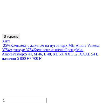
В корзину
Хит!
-25%
Комплект с жакетом на пуговицах Mia-Amore Vanessa
3754
Артикул:
3754
Комплект из шелка
Бренд:
Mia-
Amore
Размер:
S 44, M 46, L 48, XL 50, XXL 52, XXXL 54
В
наличии
5 800
Р
7 700
Р