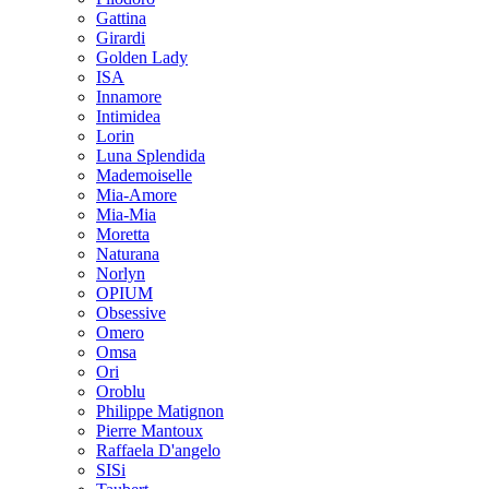
Gattina
Girardi
Golden Lady
ISA
Innamore
Intimidea
Lorin
Luna Splendida
Mademoiselle
Mia-Amore
Mia-Mia
Moretta
Naturana
Norlyn
OPIUM
Obsessive
Omero
Omsa
Ori
Oroblu
Philippe Matignon
Pierre Mantoux
Raffaela D'angelo
SISi