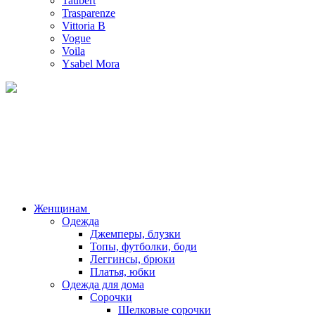
Taubert
Trasparenze
Vittoria B
Vogue
Voila
Ysabel Mora
Женщинам
Одежда
Джемперы, блузки
Топы, футболки, боди
Леггинсы, брюки
Платья, юбки
Одежда для дома
Сорочки
Шелковые сорочки