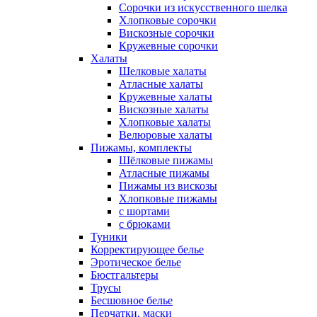
Сорочки из искусственного шелка
Хлопковые сорочки
Вискозные сорочки
Кружевные сорочки
Халаты
Шелковые халаты
Атласные халаты
Кружевные халаты
Вискозные халаты
Хлопковые халаты
Велюровые халаты
Пижамы, комплекты
Шёлковые пижамы
Атласные пижамы
Пижамы из вискозы
Хлопковые пижамы
с шортами
с брюками
Туники
Корректирующее белье
Эротическое белье
Бюстгальтеры
Трусы
Бесшовное белье
Перчатки, маски