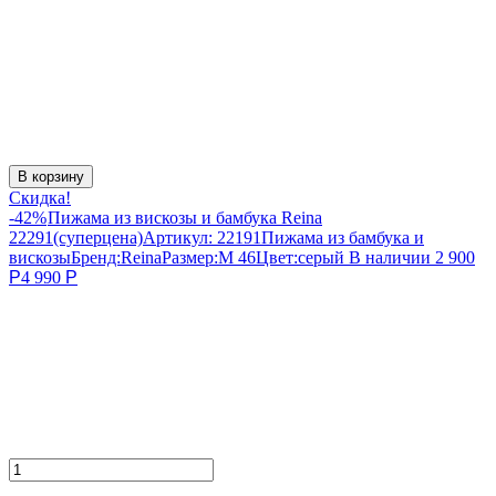
В корзину
Скидка!
-42%
Пижама из вискозы и бамбука Reina
22291(суперцена)
Артикул:
22191
Пижама из бамбука и
вискозы
Бренд:
Reina
Размер:
M 46
Цвет:
серый
В наличии
2 900
Р
4 990
Р