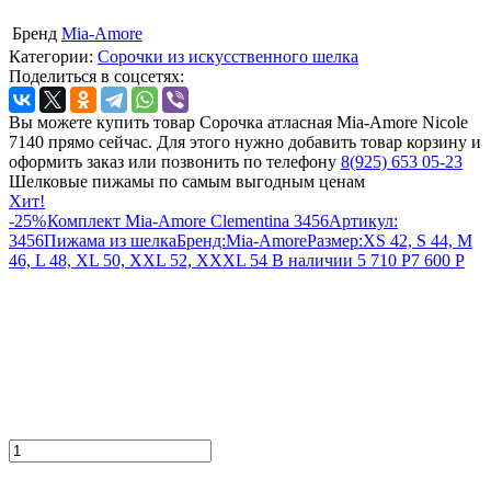
Бренд
Mia-Amore
Категории:
Сорочки из искусственного шелка
Поделиться в соцсетях:
Вы можете купить товар Сорочка атласная Mia-Amore Nicole
7140 прямо сейчас. Для этого нужно добавить товар корзину и
оформить заказ или позвонить по телефону
8(925) 653 05-23
Шелковые пижамы по самым выгодным ценам
Хит!
-25%
Комплект Mia-Amore Clementina 3456
Артикул:
3456
Пижама из шелка
Бренд:
Mia-Amore
Размер:
XS 42, S 44, M
46, L 48, XL 50, XXL 52, XXXL 54
В наличии
5 710
Р
7 600
Р