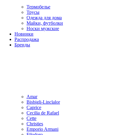
Термобелье
Трусы
Одежда для дома
Майки, футболки
Носки мужские
Новинки
Распродажа
Бренды
Amar
Bisbigli-Linclalor
Caprice
Cecilia de Rafael
Cette
Christies
Emporio Armani
Filodoro