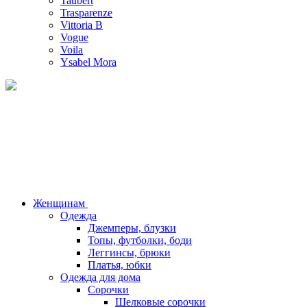
Taubert
Trasparenze
Vittoria B
Vogue
Voila
Ysabel Mora
Женщинам
Одежда
Джемперы, блузки
Топы, футболки, боди
Леггинсы, брюки
Платья, юбки
Одежда для дома
Сорочки
Шелковые сорочки