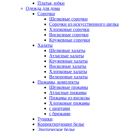
Платья, юбки
Одежда для дома
Сорочки
Шелковые сорочки
Сорочки из искусственного шелка
Хлопковые сорочки
Вискозные сорочки
Кружевные сорочки
Халаты
Шелковые халаты
Атласные халаты
Кружевные халаты
Вискозные халаты
Хлопковые халаты
Велюровые халаты
Пижамы, комплекты
Шёлковые пижамы
Атласные пижамы
Пижамы из вискозы
Хлопковые пижамы
с шортами
с брюками
Туники
Корректирующее белье
Эротическое белье