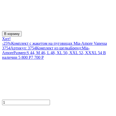
В корзину
Хит!
-25%
Комплект с жакетом на пуговицах Mia-Amore Vanessa
3754
Артикул:
3754
Комплект из шелка
Бренд:
Mia-
Amore
Размер:
S 44, M 46, L 48, XL 50, XXL 52, XXXL 54
В
наличии
5 800
Р
7 700
Р