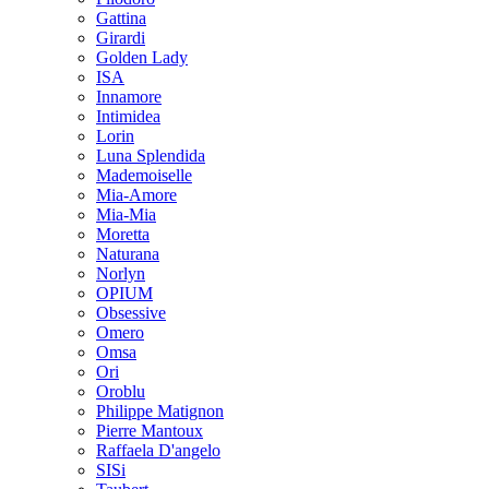
Gattina
Girardi
Golden Lady
ISA
Innamore
Intimidea
Lorin
Luna Splendida
Mademoiselle
Mia-Amore
Mia-Mia
Moretta
Naturana
Norlyn
OPIUM
Obsessive
Omero
Omsa
Ori
Oroblu
Philippe Matignon
Pierre Mantoux
Raffaela D'angelo
SISi