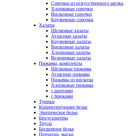
Сорочки из искусственного шелка
Хлопковые сорочки
Вискозные сорочки
Кружевные сорочки
Халаты
Шелковые халаты
Атласные халаты
Кружевные халаты
Вискозные халаты
Хлопковые халаты
Велюровые халаты
Пижамы, комплекты
Шёлковые пижамы
Атласные пижамы
Пижамы из вискозы
Хлопковые пижамы
с шортами
с брюками
Туники
Корректирующее белье
Эротическое белье
Бюстгальтеры
Трусы
Бесшовное белье
Перчатки, маски