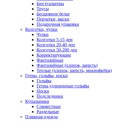
Бюстгальтеры
Трусы
Бесшовное белье
Перчатки, маски
Подарочная упаковка
Колготки, чулки
Чулки
Колготки 5-15 ден
Колготки 20-40 ден
Колготки 50-200 ден
Корректирующие
Фантазийные
Фантазийные (хлопок, шерсть)
Теплые (хлопок, шерсть, микрофибра)
Гетры, гольфы, носки
Гольфы
Гетры,удлиненные гольфы
Носки
Подследники
Купальники
Совместные
Раздельные
Пляжная одежда