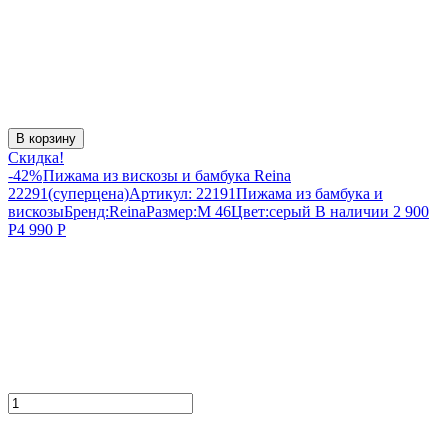
В корзину
Скидка!
-42%
Пижама из вискозы и бамбука Reina
22291(суперцена)
Артикул:
22191
Пижама из бамбука и
вискозы
Бренд:
Reina
Размер:
M 46
Цвет:
серый
В наличии
2 900
Р
4 990
Р