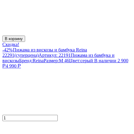
В корзину
Скидка!
-42%
Пижама из вискозы и бамбука Reina
22291(суперцена)
Артикул:
22191
Пижама из бамбука и
вискозы
Бренд:
Reina
Размер:
M 46
Цвет:
серый
В наличии
2 900
Р
4 990
Р