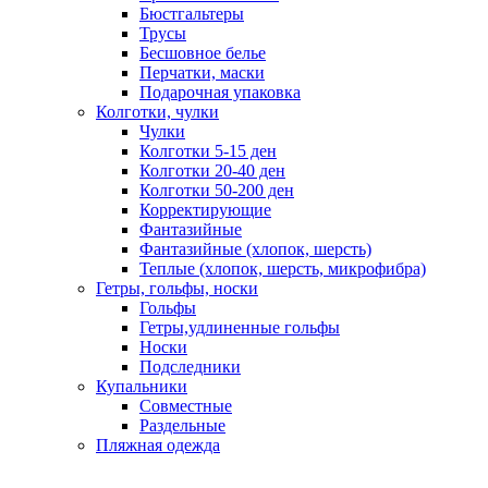
Бюстгальтеры
Трусы
Бесшовное белье
Перчатки, маски
Подарочная упаковка
Колготки, чулки
Чулки
Колготки 5-15 ден
Колготки 20-40 ден
Колготки 50-200 ден
Корректирующие
Фантазийные
Фантазийные (хлопок, шерсть)
Теплые (хлопок, шерсть, микрофибра)
Гетры, гольфы, носки
Гольфы
Гетры,удлиненные гольфы
Носки
Подследники
Купальники
Совместные
Раздельные
Пляжная одежда