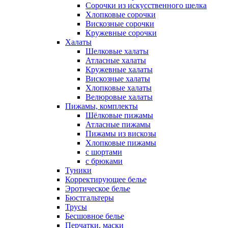
Сорочки из искусственного шелка
Хлопковые сорочки
Вискозные сорочки
Кружевные сорочки
Халаты
Шелковые халаты
Атласные халаты
Кружевные халаты
Вискозные халаты
Хлопковые халаты
Велюровые халаты
Пижамы, комплекты
Шёлковые пижамы
Атласные пижамы
Пижамы из вискозы
Хлопковые пижамы
с шортами
с брюками
Туники
Корректирующее белье
Эротическое белье
Бюстгальтеры
Трусы
Бесшовное белье
Перчатки, маски