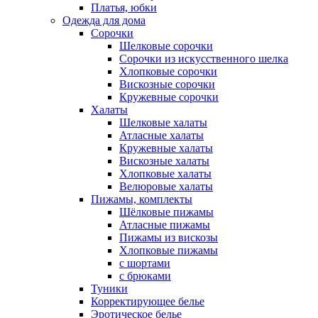
Платья, юбки
Одежда для дома
Сорочки
Шелковые сорочки
Сорочки из искусственного шелка
Хлопковые сорочки
Вискозные сорочки
Кружевные сорочки
Халаты
Шелковые халаты
Атласные халаты
Кружевные халаты
Вискозные халаты
Хлопковые халаты
Велюровые халаты
Пижамы, комплекты
Шёлковые пижамы
Атласные пижамы
Пижамы из вискозы
Хлопковые пижамы
с шортами
с брюками
Туники
Корректирующее белье
Эротическое белье