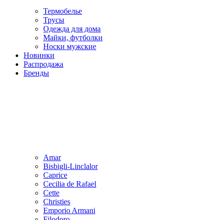
Термобелье
Трусы
Одежда для дома
Майки, футболки
Носки мужские
Новинки
Распродажа
Бренды
Amar
Bisbigli-Linclalor
Caprice
Cecilia de Rafael
Cette
Christies
Emporio Armani
Filodoro