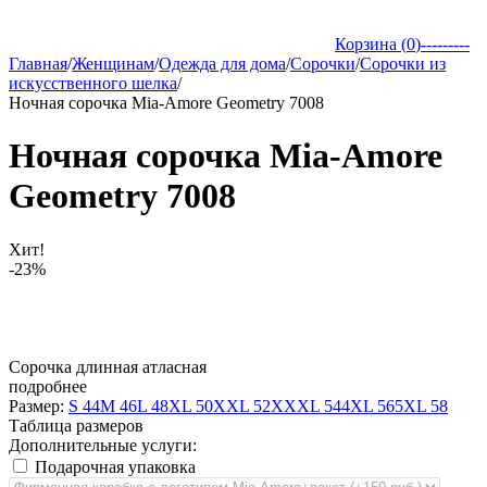
Корзина (
0
)
---------
Главная
/
Женщинам
/
Одежда для дома
/
Сорочки
/
Сорочки из
искусственного шелка
/
Ночная сорочка Mia-Amore Geometry 7008
Ночная сорочка Mia-Amore
Geometry 7008
Хит!
-23%
Сорочка длинная атласная
подробнее
Размер:
S 44
M 46
L 48
XL 50
XXL 52
XXXL 54
4XL 56
5XL 58
Таблица размеров
Дополнительные услуги:
Подарочная упаковка