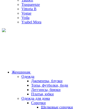
Taubert
Trasparenze
Vittoria B
Vogue
Voila
Ysabel Mora
Женщинам
Одежда
Джемперы, блузки
Топы, футболки, боди
Леггинсы, брюки
Платья, юбки
Одежда для дома
Сорочки
Шелковые сорочки