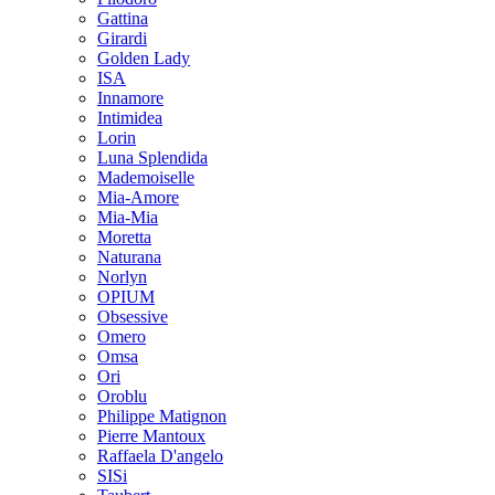
Gattina
Girardi
Golden Lady
ISA
Innamore
Intimidea
Lorin
Luna Splendida
Mademoiselle
Mia-Amore
Mia-Mia
Moretta
Naturana
Norlyn
OPIUM
Obsessive
Omero
Omsa
Ori
Oroblu
Philippe Matignon
Pierre Mantoux
Raffaela D'angelo
SISi