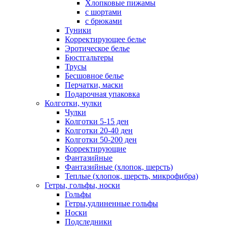
Хлопковые пижамы
с шортами
с брюками
Туники
Корректирующее белье
Эротическое белье
Бюстгальтеры
Трусы
Бесшовное белье
Перчатки, маски
Подарочная упаковка
Колготки, чулки
Чулки
Колготки 5-15 ден
Колготки 20-40 ден
Колготки 50-200 ден
Корректирующие
Фантазийные
Фантазийные (хлопок, шерсть)
Теплые (хлопок, шерсть, микрофибра)
Гетры, гольфы, носки
Гольфы
Гетры,удлиненные гольфы
Носки
Подследники