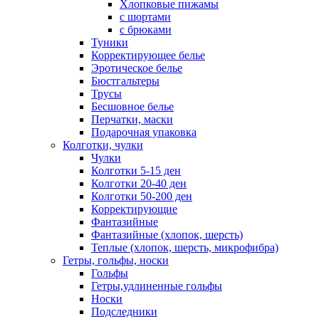
Хлопковые пижамы
с шортами
с брюками
Туники
Корректирующее белье
Эротическое белье
Бюстгальтеры
Трусы
Бесшовное белье
Перчатки, маски
Подарочная упаковка
Колготки, чулки
Чулки
Колготки 5-15 ден
Колготки 20-40 ден
Колготки 50-200 ден
Корректирующие
Фантазийные
Фантазийные (хлопок, шерсть)
Теплые (хлопок, шерсть, микрофибра)
Гетры, гольфы, носки
Гольфы
Гетры,удлиненные гольфы
Носки
Подследники