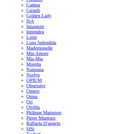
Gattina
Girardi
Golden Lady
ISA
Innamore
Intimidea
Lorin
Luna Splendida
Mademoiselle
Mia-Amore
Mia-Mia
Moretta
Naturana
Norlyn
OPIUM
Obsessive
Omero
Omsa
Ori
Oroblu
Philippe Matignon
Pierre Mantoux
Raffaela D'angelo
SISi