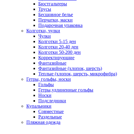
Бюстгальтеры
Трусы
Бесшовное белье
Перчатки, маски
Подарочная упаковка
Колготки, чулки
Чулки
Колготки 5-15 ден
Колготки 20-40 ден
Колготки 50-200 ден
Корректирующие
Фантазийные
Фантазийные (хлопок, шерсть)
Теплые (хлопок, шерсть, микрофибра)
Гетры, гольфы, носки
Гольфы
Гетры,удлиненные гольфы
Носки
Подследники
Купальники
Совместные
Раздельные
Пляжная одежда