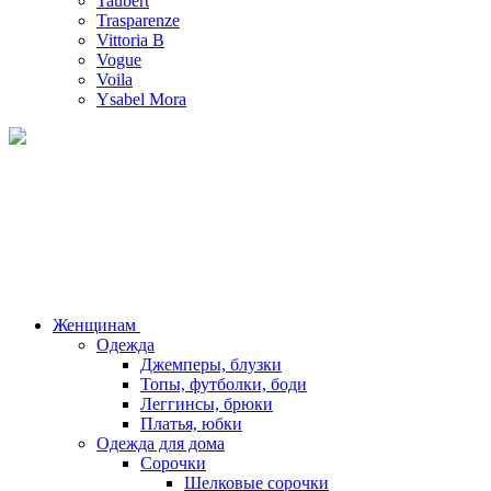
Taubert
Trasparenze
Vittoria B
Vogue
Voila
Ysabel Mora
Женщинам
Одежда
Джемперы, блузки
Топы, футболки, боди
Леггинсы, брюки
Платья, юбки
Одежда для дома
Сорочки
Шелковые сорочки