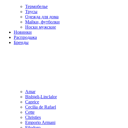
Термобелье
Трусы
Одежда для дома
Майки, футболки
Носки мужские
Новинки
Распродажа
Бренды
Amar
Bisbigli-Linclalor
Caprice
Cecilia de Rafael
Cette
Christies
Emporio Armani
Filodoro