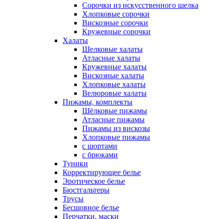
Сорочки из искусственного шелка
Хлопковые сорочки
Вискозные сорочки
Кружевные сорочки
Халаты
Шелковые халаты
Атласные халаты
Кружевные халаты
Вискозные халаты
Хлопковые халаты
Велюровые халаты
Пижамы, комплекты
Шёлковые пижамы
Атласные пижамы
Пижамы из вискозы
Хлопковые пижамы
с шортами
с брюками
Туники
Корректирующее белье
Эротическое белье
Бюстгальтеры
Трусы
Бесшовное белье
Перчатки, маски