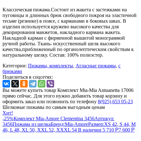
Классическая пижама.Состоит из жакета с застежками на
пуговицы и длинных брюк свободного покроя на эластичной
тесьме (резинке) в поясе, с карманами в боковых швах. В
изделии используется кружево высокого качества для
декорирования манжетов, накладного кармана жакета.
Накладной карман с фирменной вышитой монограммой
ручной работы. Ткань- искусственный шелк высокого
качества,приближенный по органолептическим свойствам к
натуральному шелку. Состав: 100% полиэстер.
Категории:
Пижамы, комплекты
,
Атласные пижамы
,
с
брюками
Поделиться в соцсетях:
Вы можете купить товар Комплект Mia-Mia Antuanetta 17006
прямо сейчас. Для этого нужно добавить товар корзину и
оформить заказ или позвонить по телефону
8(925) 653 05-23
Шелковые пижамы по самым выгодным ценам
Хит!
-25%
Комплект Mia-Amore Clementina 3456
Артикул:
3456
Пижама из шелка
Бренд:
Mia-Amore
Размер:
XS 42, S 44, M
46, L 48, XL 50, XXL 52, XXXL 54
В наличии
5 710
Р
7 600
Р