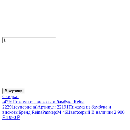
В корзину
Скидка!
-42%
Пижама из вискозы и бамбука Reina
22291(суперцена)
Артикул:
22191
Пижама из бамбука и
вискозы
Бренд:
Reina
Размер:
M 46
Цвет:
серый
В наличии
2 900
Р
4 990
Р