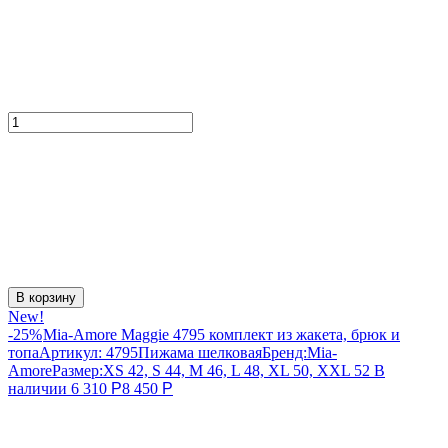
В корзину
New!
-25%
Mia-Amore Maggie 4795 комплект из жакета, брюк и
топа
Артикул:
4795
Пижама шелковая
Бренд:
Mia-
Amore
Размер:
XS 42, S 44, M 46, L 48, XL 50, XXL 52
В
наличии
6 310
Р
8 450
Р