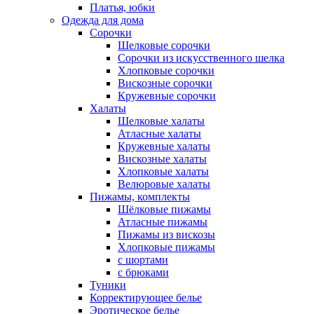
Платья, юбки
Одежда для дома
Сорочки
Шелковые сорочки
Сорочки из искусственного шелка
Хлопковые сорочки
Вискозные сорочки
Кружевные сорочки
Халаты
Шелковые халаты
Атласные халаты
Кружевные халаты
Вискозные халаты
Хлопковые халаты
Велюровые халаты
Пижамы, комплекты
Шёлковые пижамы
Атласные пижамы
Пижамы из вискозы
Хлопковые пижамы
с шортами
с брюками
Туники
Корректирующее белье
Эротическое белье