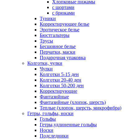
Хлопковые пижамы
с шортами
с брюками
Туники
Корректирующее белье
Эротическое белье
Бюстгальтеры
Трусы
Бесшовное белье
Перчатки, маски
Подарочная упаковка
Колготки, чулки
Чулки
Колготки 5-15 ден
Колготки 20-40 ден
Колготки 50-200 ден
Корректирующие
Фантазийные
Фантазийные (хлопок, шерсть)
Теплые (хлопок, шерсть, микрофибра)
Гетры, гольфы, носки
Гольфы
Гетры,удлиненные гольфы
Носки
Подследники