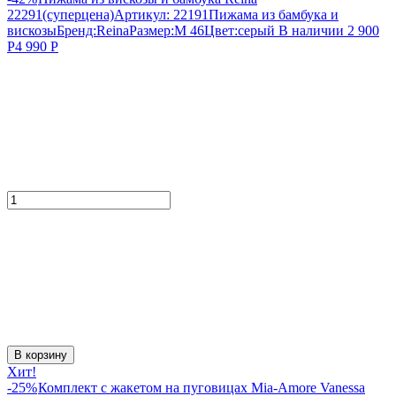
22291(суперцена)
Артикул:
22191
Пижама из бамбука и
вискозы
Бренд:
Reina
Размер:
M 46
Цвет:
серый
В наличии
2 900
Р
4 990
Р
В корзину
Хит!
-25%
Комплект с жакетом на пуговицах Mia-Amore Vanessa