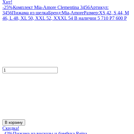
Хит!
-25%
Комплект Mia-Amore Clementina 3456
Артикул:
3456
Пижама из шелка
Бренд:
Mia-Amore
Размер:
XS 42, S 44, M
46, L 48, XL 50, XXL 52, XXXL 54
В наличии
5 710
Р
7 600
Р
В корзину
Скидка!
-42%
Пижама из вискозы и бамбука Reina