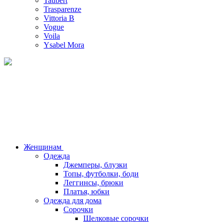
Taubert
Trasparenze
Vittoria B
Vogue
Voila
Ysabel Mora
Женщинам
Одежда
Джемперы, блузки
Топы, футболки, боди
Леггинсы, брюки
Платья, юбки
Одежда для дома
Сорочки
Шелковые сорочки