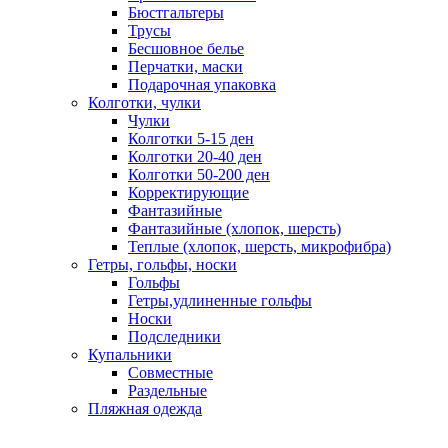
Бюстгальтеры
Трусы
Бесшовное белье
Перчатки, маски
Подарочная упаковка
Колготки, чулки
Чулки
Колготки 5-15 ден
Колготки 20-40 ден
Колготки 50-200 ден
Корректирующие
Фантазийные
Фантазийные (хлопок, шерсть)
Теплые (хлопок, шерсть, микрофибра)
Гетры, гольфы, носки
Гольфы
Гетры,удлиненные гольфы
Носки
Подследники
Купальники
Совместные
Раздельные
Пляжная одежда