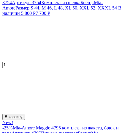
3754
Артикул:
3754
Комплект из шелка
Бренд:
Mia-
Amore
Размер:
S 44, M 46, L 48, XL 50, XXL 52, XXXL 54
В
наличии
5 800
Р
7 700
Р
В корзину
New!
-25%
Mia-Amore Maggie 4795 комплект из жакета, брюк и