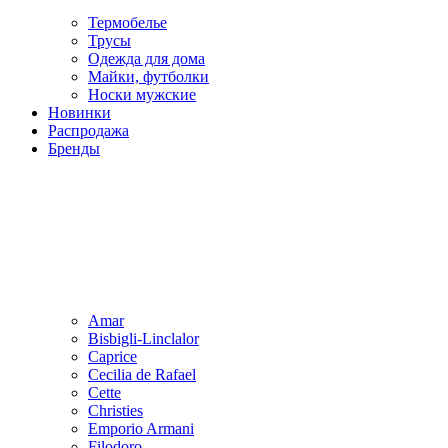
Термобелье
Трусы
Одежда для дома
Майки, футболки
Носки мужские
Новинки
Распродажа
Бренды
Amar
Bisbigli-Linclalor
Caprice
Cecilia de Rafael
Cette
Christies
Emporio Armani
Filodoro