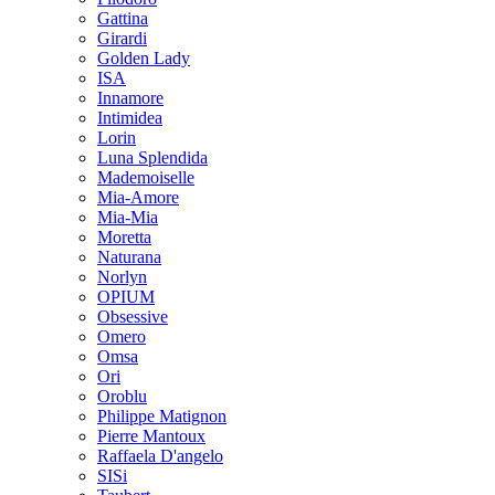
Gattina
Girardi
Golden Lady
ISA
Innamore
Intimidea
Lorin
Luna Splendida
Mademoiselle
Mia-Amore
Mia-Mia
Moretta
Naturana
Norlyn
OPIUM
Obsessive
Omero
Omsa
Ori
Oroblu
Philippe Matignon
Pierre Mantoux
Raffaela D'angelo
SISi