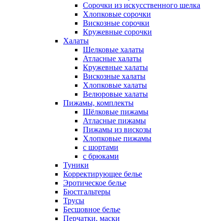
Сорочки из искусственного шелка
Хлопковые сорочки
Вискозные сорочки
Кружевные сорочки
Халаты
Шелковые халаты
Атласные халаты
Кружевные халаты
Вискозные халаты
Хлопковые халаты
Велюровые халаты
Пижамы, комплекты
Шёлковые пижамы
Атласные пижамы
Пижамы из вискозы
Хлопковые пижамы
с шортами
с брюками
Туники
Корректирующее белье
Эротическое белье
Бюстгальтеры
Трусы
Бесшовное белье
Перчатки, маски