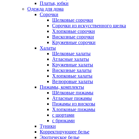
Платья, юбки
Одежда для дома
Сорочки
Шелковые сорочки
Сорочки из искусственного шелка
Хлопковые сорочки
Вискозные сорочки
Кружевные сорочки
Халаты
Шелковые халаты
Атласные халаты
Кружевные халаты
Вискозные халаты
Хлопковые халаты
Велюровые халаты
Пижамы, комплекты
Шёлковые пижамы
Атласные пижамы
Пижамы из вискозы
Хлопковые пижамы
с шортами
с брюками
Туники
Корректирующее белье
Эротическое белье