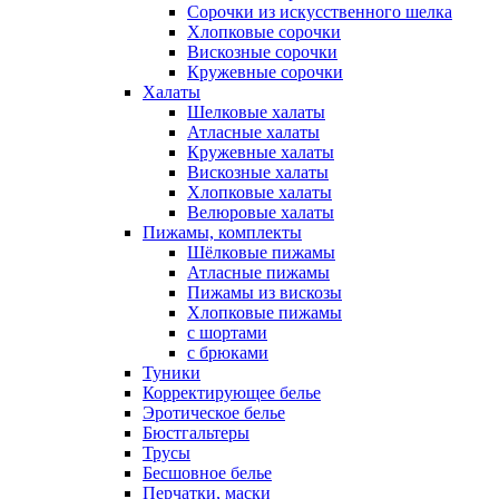
Сорочки из искусственного шелка
Хлопковые сорочки
Вискозные сорочки
Кружевные сорочки
Халаты
Шелковые халаты
Атласные халаты
Кружевные халаты
Вискозные халаты
Хлопковые халаты
Велюровые халаты
Пижамы, комплекты
Шёлковые пижамы
Атласные пижамы
Пижамы из вискозы
Хлопковые пижамы
с шортами
с брюками
Туники
Корректирующее белье
Эротическое белье
Бюстгальтеры
Трусы
Бесшовное белье
Перчатки, маски