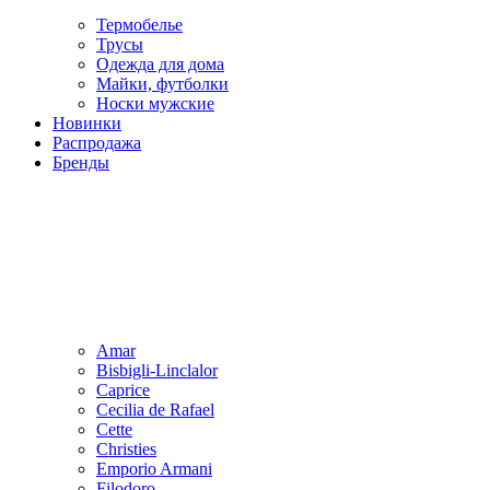
Термобелье
Трусы
Одежда для дома
Майки, футболки
Носки мужские
Новинки
Распродажа
Бренды
Amar
Bisbigli-Linclalor
Caprice
Cecilia de Rafael
Cette
Christies
Emporio Armani
Filodoro