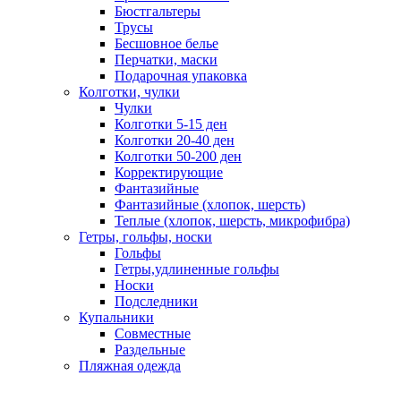
Бюстгальтеры
Трусы
Бесшовное белье
Перчатки, маски
Подарочная упаковка
Колготки, чулки
Чулки
Колготки 5-15 ден
Колготки 20-40 ден
Колготки 50-200 ден
Корректирующие
Фантазийные
Фантазийные (хлопок, шерсть)
Теплые (хлопок, шерсть, микрофибра)
Гетры, гольфы, носки
Гольфы
Гетры,удлиненные гольфы
Носки
Подследники
Купальники
Совместные
Раздельные
Пляжная одежда