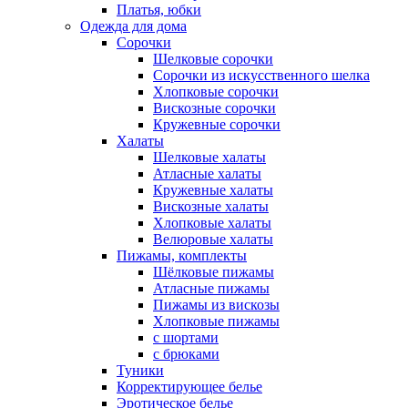
Платья, юбки
Одежда для дома
Сорочки
Шелковые сорочки
Сорочки из искусственного шелка
Хлопковые сорочки
Вискозные сорочки
Кружевные сорочки
Халаты
Шелковые халаты
Атласные халаты
Кружевные халаты
Вискозные халаты
Хлопковые халаты
Велюровые халаты
Пижамы, комплекты
Шёлковые пижамы
Атласные пижамы
Пижамы из вискозы
Хлопковые пижамы
с шортами
с брюками
Туники
Корректирующее белье
Эротическое белье