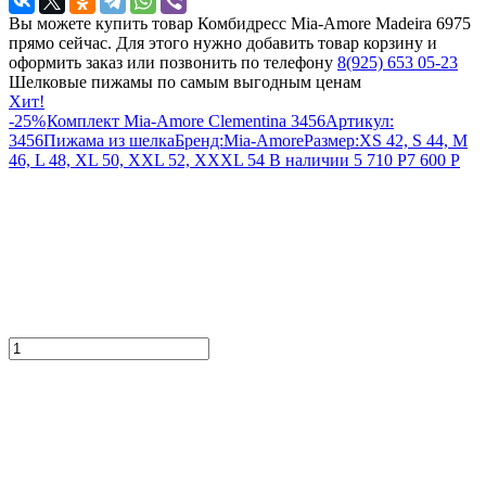
Вы можете купить товар Комбидресс Mia-Amore Madeira 6975
прямо сейчас. Для этого нужно добавить товар корзину и
оформить заказ или позвонить по телефону
8(925) 653 05-23
Шелковые пижамы по самым выгодным ценам
Хит!
-25%
Комплект Mia-Amore Clementina 3456
Артикул:
3456
Пижама из шелка
Бренд:
Mia-Amore
Размер:
XS 42, S 44, M
46, L 48, XL 50, XXL 52, XXXL 54
В наличии
5 710
Р
7 600
Р