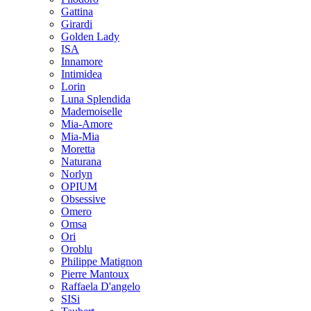
Gattina
Girardi
Golden Lady
ISA
Innamore
Intimidea
Lorin
Luna Splendida
Mademoiselle
Mia-Amore
Mia-Mia
Moretta
Naturana
Norlyn
OPIUM
Obsessive
Omero
Omsa
Ori
Oroblu
Philippe Matignon
Pierre Mantoux
Raffaela D'angelo
SISi