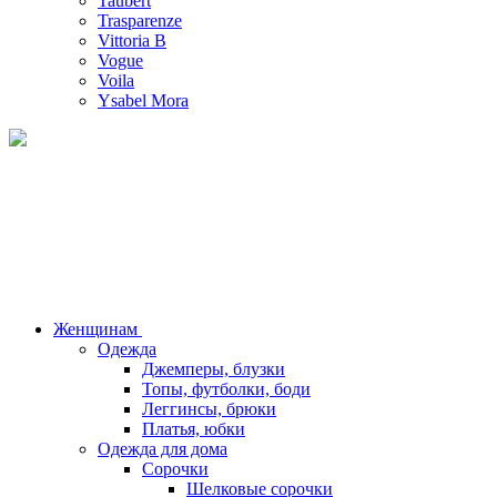
Taubert
Trasparenze
Vittoria B
Vogue
Voila
Ysabel Mora
Женщинам
Одежда
Джемперы, блузки
Топы, футболки, боди
Леггинсы, брюки
Платья, юбки
Одежда для дома
Сорочки
Шелковые сорочки