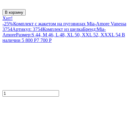
В корзину
Хит!
-25%
Комплект с жакетом на пуговицах Mia-Amore Vanessa
3754
Артикул:
3754
Комплект из шелка
Бренд:
Mia-
Amore
Размер:
S 44, M 46, L 48, XL 50, XXL 52, XXXL 54
В
наличии
5 800
Р
7 700
Р