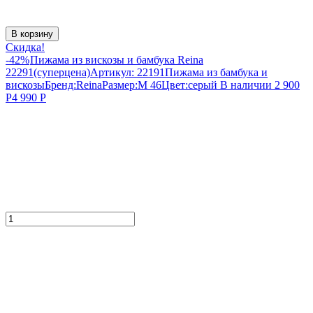
В корзину
Скидка!
-42%
Пижама из вискозы и бамбука Reina
22291(суперцена)
Артикул:
22191
Пижама из бамбука и
вискозы
Бренд:
Reina
Размер:
M 46
Цвет:
серый
В наличии
2 900
Р
4 990
Р