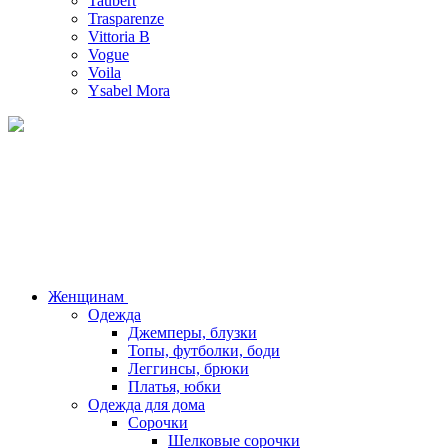
Taubert
Trasparenze
Vittoria B
Vogue
Voila
Ysabel Mora
Женщинам
Одежда
Джемперы, блузки
Топы, футболки, боди
Леггинсы, брюки
Платья, юбки
Одежда для дома
Сорочки
Шелковые сорочки