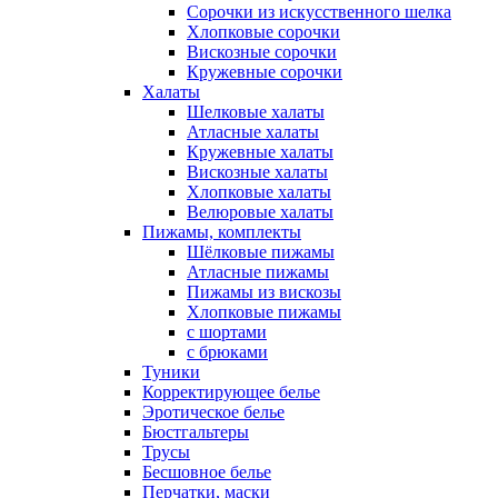
Сорочки из искусственного шелка
Хлопковые сорочки
Вискозные сорочки
Кружевные сорочки
Халаты
Шелковые халаты
Атласные халаты
Кружевные халаты
Вискозные халаты
Хлопковые халаты
Велюровые халаты
Пижамы, комплекты
Шёлковые пижамы
Атласные пижамы
Пижамы из вискозы
Хлопковые пижамы
с шортами
с брюками
Туники
Корректирующее белье
Эротическое белье
Бюстгальтеры
Трусы
Бесшовное белье
Перчатки, маски