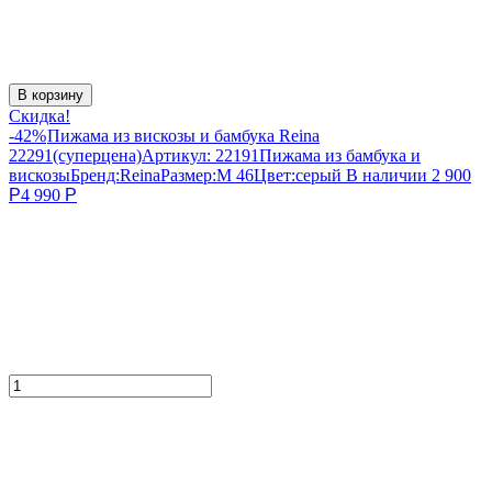
В корзину
Скидка!
-42%
Пижама из вискозы и бамбука Reina
22291(суперцена)
Артикул:
22191
Пижама из бамбука и
вискозы
Бренд:
Reina
Размер:
M 46
Цвет:
серый
В наличии
2 900
Р
4 990
Р