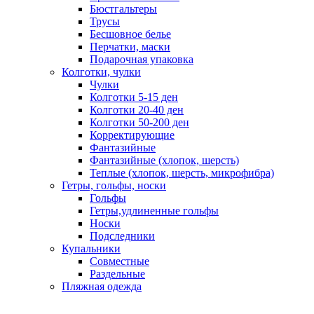
Бюстгальтеры
Трусы
Бесшовное белье
Перчатки, маски
Подарочная упаковка
Колготки, чулки
Чулки
Колготки 5-15 ден
Колготки 20-40 ден
Колготки 50-200 ден
Корректирующие
Фантазийные
Фантазийные (хлопок, шерсть)
Теплые (хлопок, шерсть, микрофибра)
Гетры, гольфы, носки
Гольфы
Гетры,удлиненные гольфы
Носки
Подследники
Купальники
Совместные
Раздельные
Пляжная одежда