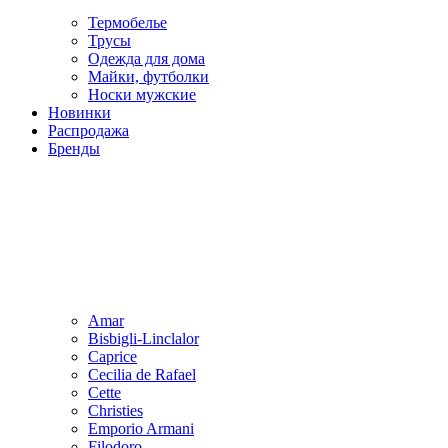
Термобелье
Трусы
Одежда для дома
Майки, футболки
Носки мужские
Новинки
Распродажа
Бренды
Amar
Bisbigli-Linclalor
Caprice
Cecilia de Rafael
Cette
Christies
Emporio Armani
Filodoro