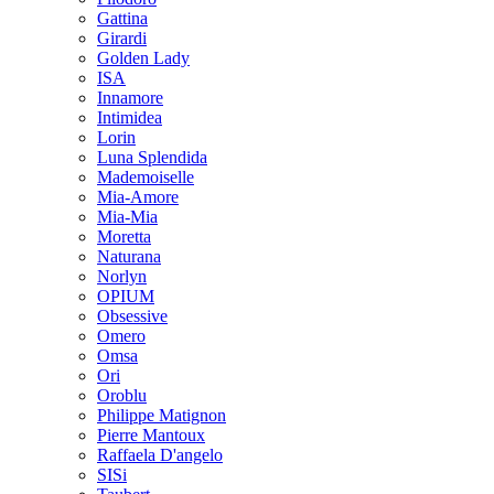
Gattina
Girardi
Golden Lady
ISA
Innamore
Intimidea
Lorin
Luna Splendida
Mademoiselle
Mia-Amore
Mia-Mia
Moretta
Naturana
Norlyn
OPIUM
Obsessive
Omero
Omsa
Ori
Oroblu
Philippe Matignon
Pierre Mantoux
Raffaela D'angelo
SISi