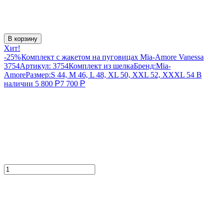
В корзину
Хит!
-25%
Комплект с жакетом на пуговицах Mia-Amore Vanessa
3754
Артикул:
3754
Комплект из шелка
Бренд:
Mia-
Amore
Размер:
S 44, M 46, L 48, XL 50, XXL 52, XXXL 54
В
наличии
5 800
Р
7 700
Р