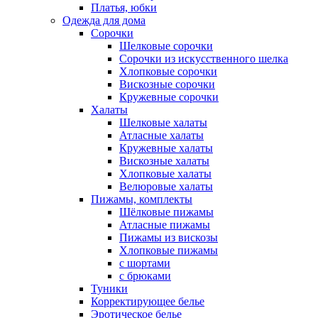
Платья, юбки
Одежда для дома
Сорочки
Шелковые сорочки
Сорочки из искусственного шелка
Хлопковые сорочки
Вискозные сорочки
Кружевные сорочки
Халаты
Шелковые халаты
Атласные халаты
Кружевные халаты
Вискозные халаты
Хлопковые халаты
Велюровые халаты
Пижамы, комплекты
Шёлковые пижамы
Атласные пижамы
Пижамы из вискозы
Хлопковые пижамы
с шортами
с брюками
Туники
Корректирующее белье
Эротическое белье