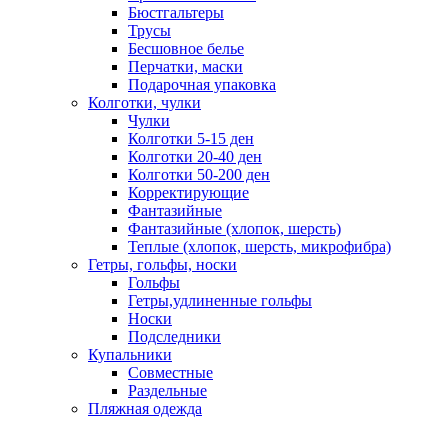
Бюстгальтеры
Трусы
Бесшовное белье
Перчатки, маски
Подарочная упаковка
Колготки, чулки
Чулки
Колготки 5-15 ден
Колготки 20-40 ден
Колготки 50-200 ден
Корректирующие
Фантазийные
Фантазийные (хлопок, шерсть)
Теплые (хлопок, шерсть, микрофибра)
Гетры, гольфы, носки
Гольфы
Гетры,удлиненные гольфы
Носки
Подследники
Купальники
Совместные
Раздельные
Пляжная одежда