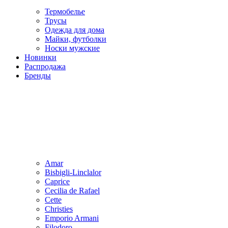
Термобелье
Трусы
Одежда для дома
Майки, футболки
Носки мужские
Новинки
Распродажа
Бренды
Amar
Bisbigli-Linclalor
Caprice
Cecilia de Rafael
Cette
Christies
Emporio Armani
Filodoro