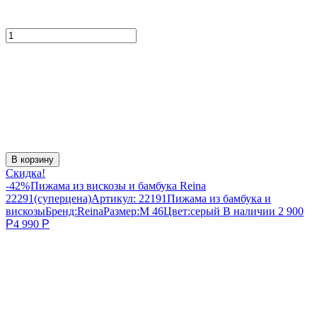
В корзину
Скидка!
-42%
Пижама из вискозы и бамбука Reina
22291(суперцена)
Артикул:
22191
Пижама из бамбука и
вискозы
Бренд:
Reina
Размер:
M 46
Цвет:
серый
В наличии
2 900
Р
4 990
Р