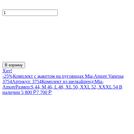
В корзину
Хит!
-25%
Комплект с жакетом на пуговицах Mia-Amore Vanessa
3754
Артикул:
3754
Комплект из шелка
Бренд:
Mia-
Amore
Размер:
S 44, M 46, L 48, XL 50, XXL 52, XXXL 54
В
наличии
5 800
Р
7 700
Р