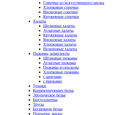
Сорочки из искусственного шелка
Хлопковые сорочки
Вискозные сорочки
Кружевные сорочки
Халаты
Шелковые халаты
Атласные халаты
Кружевные халаты
Вискозные халаты
Хлопковые халаты
Велюровые халаты
Пижамы, комплекты
Шёлковые пижамы
Атласные пижамы
Пижамы из вискозы
Хлопковые пижамы
с шортами
с брюками
Туники
Корректирующее белье
Эротическое белье
Бюстгальтеры
Трусы
Бесшовное белье
Перчатки, маски