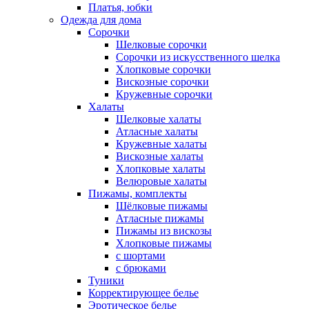
Платья, юбки
Одежда для дома
Сорочки
Шелковые сорочки
Сорочки из искусственного шелка
Хлопковые сорочки
Вискозные сорочки
Кружевные сорочки
Халаты
Шелковые халаты
Атласные халаты
Кружевные халаты
Вискозные халаты
Хлопковые халаты
Велюровые халаты
Пижамы, комплекты
Шёлковые пижамы
Атласные пижамы
Пижамы из вискозы
Хлопковые пижамы
с шортами
с брюками
Туники
Корректирующее белье
Эротическое белье