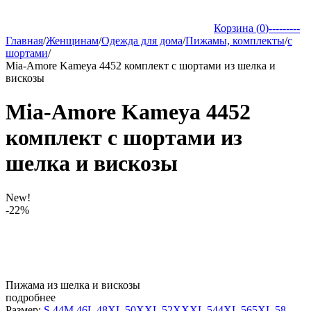
Корзина (
0
)
---------
Главная
/
Женщинам
/
Одежда для дома
/
Пижамы, комплекты
/
с
шортами
/
Mia-Amore Kameya 4452 комплект с шортами из шелка и
вискозы
Mia-Amore Kameya 4452
комплект с шортами из
шелка и вискозы
New!
-22%
Пижама из шелка и вискозы
подробнее
Размер:
S 44
M 46
L 48
XL 50
XXL 52
XXXL 54
4XL 56
5XL 58