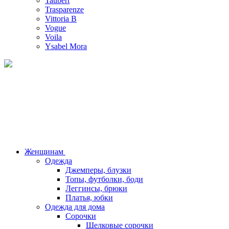
Taubert
Trasparenze
Vittoria B
Vogue
Voila
Ysabel Mora
Женщинам
Одежда
Джемперы, блузки
Топы, футболки, боди
Леггинсы, брюки
Платья, юбки
Одежда для дома
Сорочки
Шелковые сорочки