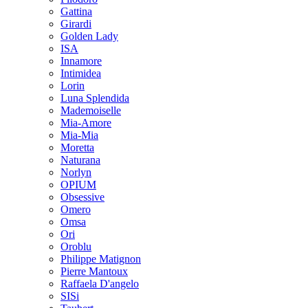
Gattina
Girardi
Golden Lady
ISA
Innamore
Intimidea
Lorin
Luna Splendida
Mademoiselle
Mia-Amore
Mia-Mia
Moretta
Naturana
Norlyn
OPIUM
Obsessive
Omero
Omsa
Ori
Oroblu
Philippe Matignon
Pierre Mantoux
Raffaela D'angelo
SISi