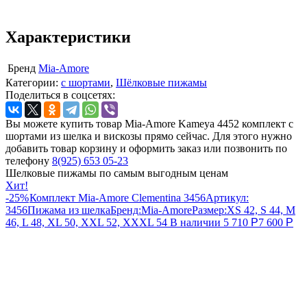
Характеристики
Бренд
Mia-Amore
Категории:
с шортами
,
Шёлковые пижамы
Поделиться в соцсетях:
Вы можете купить товар Mia-Amore Kameya 4452 комплект с
шортами из шелка и вискозы прямо сейчас. Для этого нужно
добавить товар корзину и оформить заказ или позвонить по
телефону
8(925) 653 05-23
Шелковые пижамы по самым выгодным ценам
Хит!
-25%
Комплект Mia-Amore Clementina 3456
Артикул:
3456
Пижама из шелка
Бренд:
Mia-Amore
Размер:
XS 42, S 44, M
46, L 48, XL 50, XXL 52, XXXL 54
В наличии
5 710
Р
7 600
Р