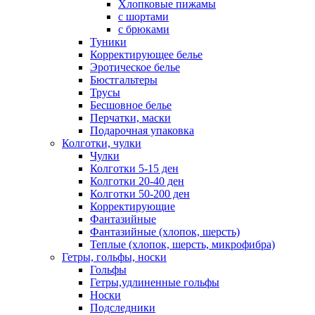
Хлопковые пижамы
с шортами
с брюками
Туники
Корректирующее белье
Эротическое белье
Бюстгальтеры
Трусы
Бесшовное белье
Перчатки, маски
Подарочная упаковка
Колготки, чулки
Чулки
Колготки 5-15 ден
Колготки 20-40 ден
Колготки 50-200 ден
Корректирующие
Фантазийные
Фантазийные (хлопок, шерсть)
Теплые (хлопок, шерсть, микрофибра)
Гетры, гольфы, носки
Гольфы
Гетры,удлиненные гольфы
Носки
Подследники