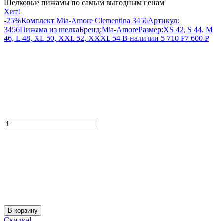
Шелковые пижамы по самым выгодным ценам
Хит!
-25%
Комплект Mia-Amore Clementina 3456
Артикул:
3456
Пижама из шелка
Бренд:
Mia-Amore
Размер:
XS 42, S 44, M
46, L 48, XL 50, XXL 52, XXXL 54
В наличии
5 710
Р
7 600
Р
В корзину
Скидка!