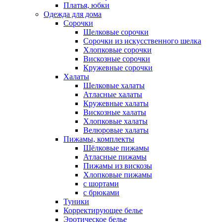
Платья, юбки
Одежда для дома
Сорочки
Шелковые сорочки
Сорочки из искусственного шелка
Хлопковые сорочки
Вискозные сорочки
Кружевные сорочки
Халаты
Шелковые халаты
Атласные халаты
Кружевные халаты
Вискозные халаты
Хлопковые халаты
Велюровые халаты
Пижамы, комплекты
Шёлковые пижамы
Атласные пижамы
Пижамы из вискозы
Хлопковые пижамы
с шортами
с брюками
Туники
Корректирующее белье
Эротическое белье