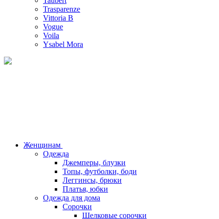
Taubert
Trasparenze
Vittoria B
Vogue
Voila
Ysabel Mora
Женщинам
Одежда
Джемперы, блузки
Топы, футболки, боди
Леггинсы, брюки
Платья, юбки
Одежда для дома
Сорочки
Шелковые сорочки