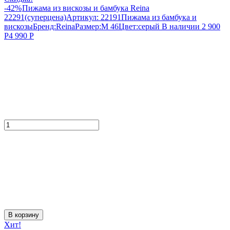
-42%
Пижама из вискозы и бамбука Reina
22291(суперцена)
Артикул:
22191
Пижама из бамбука и
вискозы
Бренд:
Reina
Размер:
M 46
Цвет:
серый
В наличии
2 900
Р
4 990
Р
В корзину
Хит!