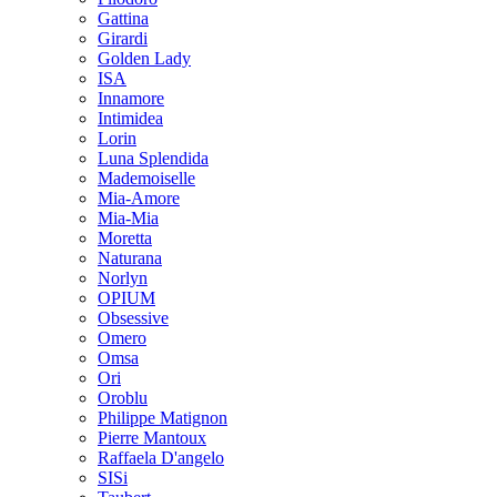
Gattina
Girardi
Golden Lady
ISA
Innamore
Intimidea
Lorin
Luna Splendida
Mademoiselle
Mia-Amore
Mia-Mia
Moretta
Naturana
Norlyn
OPIUM
Obsessive
Omero
Omsa
Ori
Oroblu
Philippe Matignon
Pierre Mantoux
Raffaela D'angelo
SISi