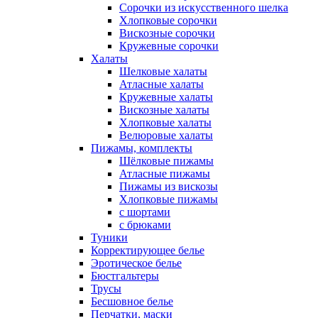
Сорочки из искусственного шелка
Хлопковые сорочки
Вискозные сорочки
Кружевные сорочки
Халаты
Шелковые халаты
Атласные халаты
Кружевные халаты
Вискозные халаты
Хлопковые халаты
Велюровые халаты
Пижамы, комплекты
Шёлковые пижамы
Атласные пижамы
Пижамы из вискозы
Хлопковые пижамы
с шортами
с брюками
Туники
Корректирующее белье
Эротическое белье
Бюстгальтеры
Трусы
Бесшовное белье
Перчатки, маски