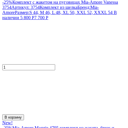
-25%
Комплект с жакетом на пуговицах Mia-Amore Vanessa
3754
Артикул:
3754
Комплект из шелка
Бренд:
Mia-
Amore
Размер:
S 44, M 46, L 48, XL 50, XXL 52, XXXL 54
В
наличии
5 800
Р
7 700
Р
В корзину
New!
-25%
Mia-Amore Maggie 4795 комплект из жакета, брюк и