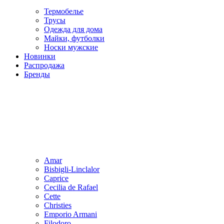
Термобелье
Трусы
Одежда для дома
Майки, футболки
Носки мужские
Новинки
Распродажа
Бренды
Amar
Bisbigli-Linclalor
Caprice
Cecilia de Rafael
Cette
Christies
Emporio Armani
Filodoro