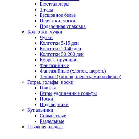
Бюстгальтеры
Трусы
Бесшовное белье
Перчатки, маски
Подарочная упаковка
Колготки, чулки
Чулки
Колготки 5-15 ден
Колготки 20-40 ден
Колготки 50-200 ден
Корректирующие
Фантазийные
Фантазийные (хлопок, шерсть)
Теплые (хлопок, шерсть, микрофибра)
Гетры, гольфы, носки
Гольфы
Гетры,удлиненные гольфы
Носки
Подследники
Купальники
Совместные
Раздельные
Пляжная одежда